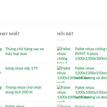
HẠY NHẤT
NỔI BẬT
Thùng chở hàng sau xe
Pallet nhựa chống 
máy loại max
BVMT 4 phuy -
1300x1300x300m
Sóng nhựa xếp 1T9
Pallet nhựa
1200x1200x150mm
xanh dương và đen
Thùng nhựa chữ nhật
Pallet nhựa
dung tích 200 lít
1200x1000x150mm
xanh dương và đen
Pallet nhựa