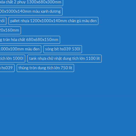
n hóa chất 2 phuy 1300x680x300mm
 1200x1000x140mm màu xanh dương
nối
pallet nhựa 1200x1000x140mm chân gù màu đen
x720x160mm
ống tràn hóa chất 680x680x150mm
0x1000x100mm màu đen
sóng bít hs039 530l
tích lớn 1000l
tank nhựa chữ nhật dung tích lớn 1100 lít
rụ hs039
thùng tròn dung tích lớn 750 lít