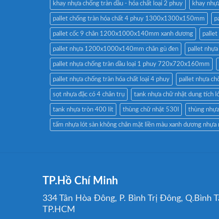
khay nhựa chống tràn dầu - hóa chất loại 2 phuy
khay nhự
pallet chống tràn hóa chất 4 phuy 1300x1300x150mm
p
pallet cốc 9 chân 1200x1000x140mm xanh dương
palle
pallet nhựa 1200x1000x140mm chân gù đen
pallet nhự
pallet nhựa chống tràn dầu loại 1 phuy 720x720x160mm
pallet nhựa chống tràn hóa chất loại 4 phuy
pallet nhựa c
sọt nhựa đặc có 4 chân trụ
tank nhựa chữ nhật dung tích l
tank nhựa tròn 400 lít
thùng chữ nhật 530l
thùng nhựa
tấm nhựa lót sàn không chân mặt liền màu xanh dương nhựa
TP.Hồ Chí Minh
334 Tân Hòa Đông, P. Bình Trị Đông, Q.Bình T
TP.HCM