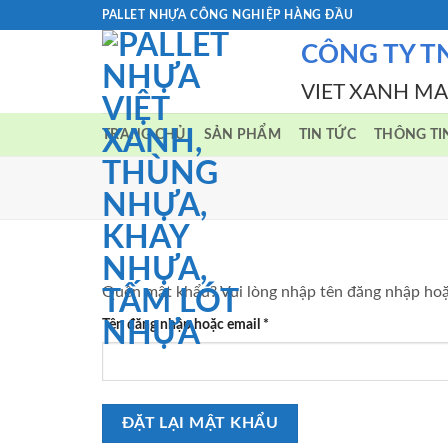
Skip
PALLET NHỰA CÔNG NGHIỆP HÀNG ĐẦU
to
CÔNG TY T
content
VIET XANH M
TRANG CHỦ
SẢN PHẨM
TIN TỨC
THÔNG TI
Quên mật khẩu? Vui lòng nhập tên đăng nhập hoặc
Bắt
Tên đăng nhập hoặc email
*
buộc
ĐẶT LẠI MẬT KHẨU