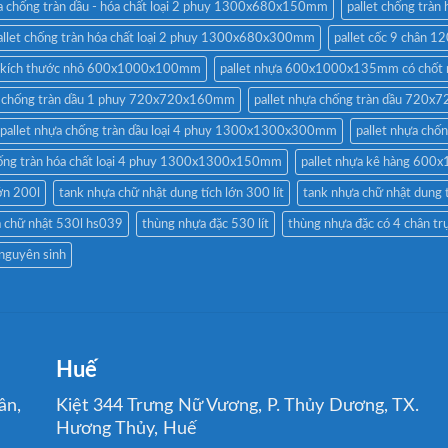
a chống tràn dầu - hóa chất loại 2 phuy 1300x680x150mm
pallet chống trà
allet chống tràn hóa chất loại 2 phuy 1300x680x300mm
pallet cốc 9 chân
t kích thước nhỏ 600x1000x100mm
pallet nhựa 600x1000x135mm có chốt 
a chống tràn dầu 1 phuy 720x720x160mm
pallet nhựa chống tràn dầu 720
pallet nhựa chống tràn dầu loại 4 phuy 1300x1300x300mm
pallet nhựa ch
hống tràn hóa chất loại 4 phuy 1300x1300x150mm
pallet nhựa kê hàng 60
ớn 200l
tank nhựa chữ nhật dung tích lớn 300 lít
tank nhựa chữ nhật dung 
 chữ nhật 530l hs039
thùng nhựa đặc 530 lít
thùng nhựa đặc có 4 chân t
 nguyên sinh
Huế
ân,
Kiệt 344 Trưng Nữ Vương, P. Thủy Dương, TX.
Hương Thủy, Huế