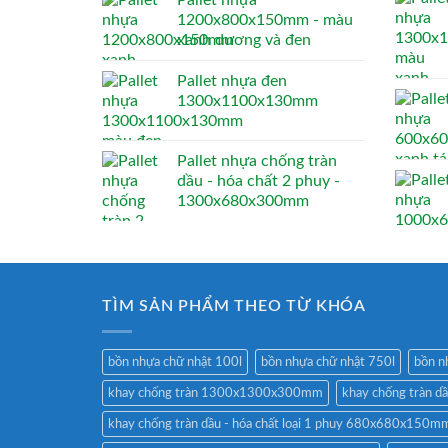
Pallet nhựa
1200x800x150mm - màu
xanh dương và đen
Pallet nhựa đen
1300x1100x130mm
Pallet nhựa chống tràn
dầu - hóa chất 2 phuy -
1300x680x300mm
TÌM SẢN PHẨM THEO TỪ KHÓA
bồn nhựa chữ nhật 100l
bồn nhựa chữ nhật 750l
bồn n
khay chống tràn 1300x1300x300mm
khay chống tràn 
khay chống tràn dầu - hóa chất loại 1 phuy 680x680x150m