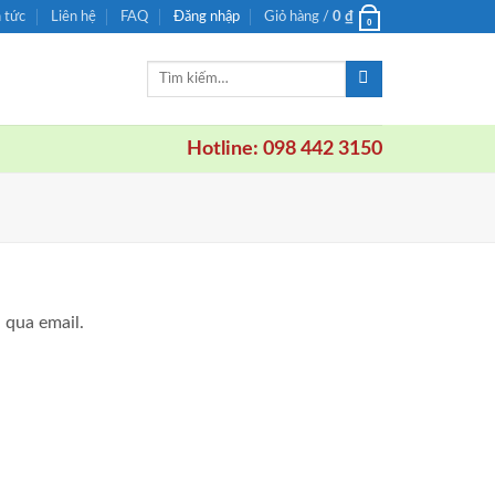
n tức
Liên hệ
FAQ
Đăng nhập
Giỏ hàng /
0
₫
0
Tìm
kiếm:
Hotline: 098 442 3150
 qua email.