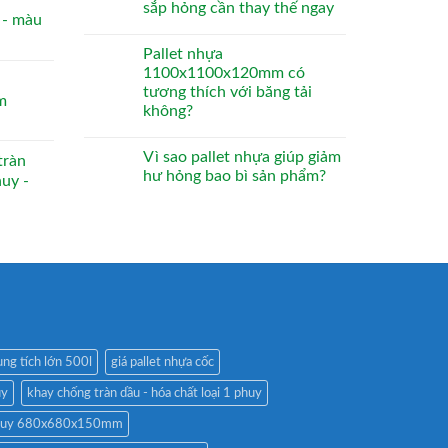
sắp hỏng cần thay thế ngay
- màu
Pallet nhựa
1100x1100x120mm có
tương thích với băng tải
m
không?
Vì sao pallet nhựa giúp giảm
tràn
hư hỏng bao bì sản phẩm?
huy -
ng tích lớn 500l
giá pallet nhựa cốc
uy
khay chống tràn dầu - hóa chất loại 1 phuy
 phuy 680x680x150mm