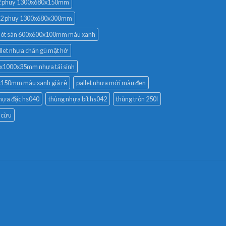
ại 2 phuy 1300x680x150mm
ất 2 phuy 1300x680x300mm
t lót sàn 600x600x100mm màu xanh
llet nhựa chân gù mặt hở
00x1000x35mm nhựa tái sinh
x150mm màu xanh giá rẻ
pallet nhựa mới màu đen
hựa đặc hs040
thùng nhựa bít hs042
thùng tròn 250l
 cừu