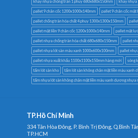
khay nhựa chống tràn 1 phuy 680x680x150mm
khay nhựa c
pallet 9 chân cốc 1200x1000x140mm
pallet 9 chân cốc m
pallet chống tràn hóa chất 4 phuy 1300x1300x150mm
pall
pallet mặt liền 9 chân cốc 1200x1000x140mm
pallet mặt 
pallet nhựa chống tràn hóa chất 680x680x150mm
pallet n
pallet nhựa lót sàn màu xanh 1000x600x100mm
pallet nhự
pallet nhựa xuất khẩu 1100x1100x150mm hàng mới
sóng k
tấm lót sàn kho
tấm lót sàn không chân mặt liền màu xanh 
tấm nhựa lót sàn không chân mặt liền màu xanh dương nhựa 
TP.Hồ Chí Minh
334 Tân Hòa Đông, P. Bình Trị Đông, Q.Bình Tâ
TP.HCM