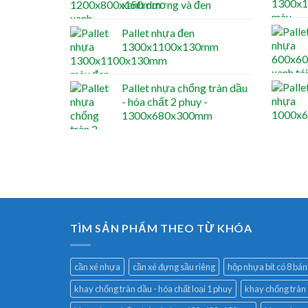
xanh dương và đen
Pallet nhựa đen
1300x1100x130mm
Pallet nhựa chống tràn dầu
- hóa chất 2 phuy -
1300x680x300mm
TÌM SẢN PHẨM THEO TỪ KHÓA
cần xé nhựa
cần xé đựng sầu riêng
hộp nhựa bít có 8 bán
khay chống tràn dầu - hóa chất loại 1 phuy
khay chống tràn