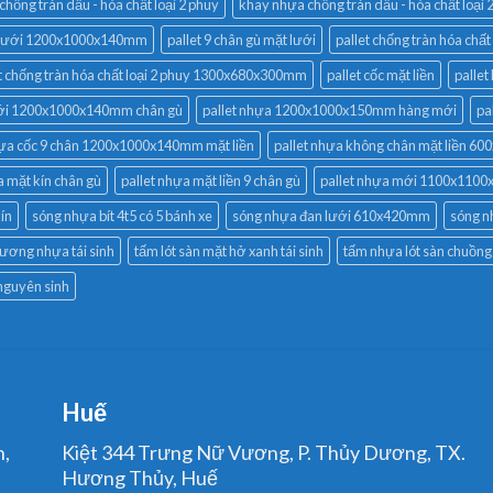
hống tràn dầu - hóa chất loại 2 phuy
khay nhựa chống tràn dầu - hóa chất lo
ặt lưới 1200x1000x140mm
pallet 9 chân gù mặt lưới
pallet chống tràn hóa ch
et chống tràn hóa chất loại 2 phuy 1300x680x300mm
pallet cốc mặt liền
palle
lưới 1200x1000x140mm chân gù
pallet nhựa 1200x1000x150mm hàng mới
pa
hựa cốc 9 chân 1200x1000x140mm mặt liền
pallet nhựa không chân mặt liền 6
a mặt kín chân gù
pallet nhựa mặt liền 9 chân gù
pallet nhựa mới 1100x1100
ín
sóng nhựa bít 4t5 có 5 bánh xe
sóng nhựa đan lưới 610x420mm
sóng n
dương nhựa tái sinh
tấm lót sàn mặt hở xanh tái sinh
tấm nhựa lót sàn chuồng
nguyên sinh
Huế
n,
Kiệt 344 Trưng Nữ Vương, P. Thủy Dương, TX.
Hương Thủy, Huế