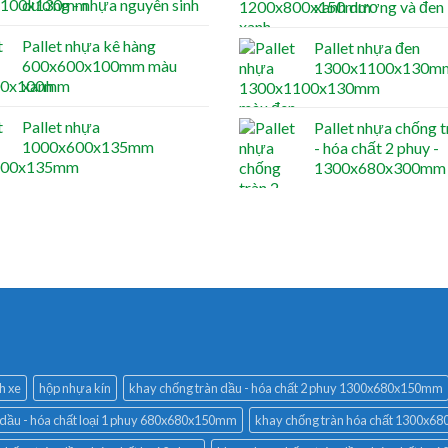
dương - nhựa nguyên sinh
xanh dương và đen
Pallet nhựa kê hàng
Pallet nhựa đen
600x600x100mm màu
1300x1100x130m
xanh
Pallet nhựa
Pallet nhựa chống t
1000x600x135mm
- hóa chất 2 phuy -
1300x680x300mm
h xe
hộp nhựa kín
khay chống tràn dầu - hóa chất 2 phuy 1300x680x150mm
 dầu - hóa chất loại 1 phuy 680x680x150mm
khay chống tràn hóa chất 1300x