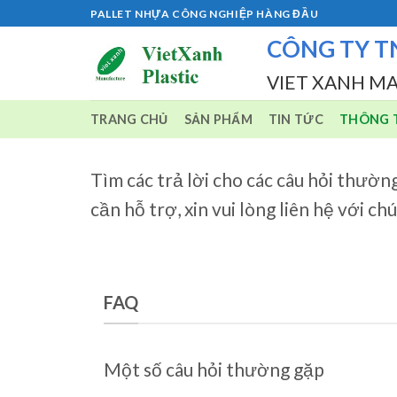
Skip
PALLET NHỰA CÔNG NGHIỆP HÀNG ĐẦU
to
CÔNG TY T
content
VIET XANH M
TRANG CHỦ
SẢN PHẨM
TIN TỨC
THÔNG T
Tìm các trả lời cho các câu hỏi thườn
cần hỗ trợ, xin vui lòng liên hệ với ch
FAQ
Một số câu hỏi thường gặp