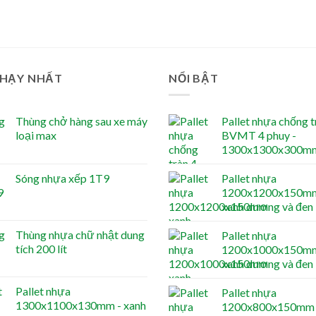
CHẠY NHẤT
NỔI BẬT
Thùng chở hàng sau xe máy
Pallet nhựa chống t
loại max
BVMT 4 phuy -
1300x1300x300m
Sóng nhựa xếp 1T9
Pallet nhựa
1200x1200x150mm
xanh dương và đen
Thùng nhựa chữ nhật dung
Pallet nhựa
tích 200 lít
1200x1000x150mm
xanh dương và đen
Pallet nhựa
Pallet nhựa
1300x1100x130mm - xanh
1200x800x150mm 