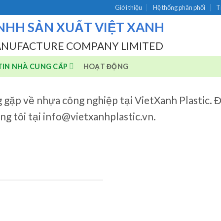
Giới thiệu
Hệ thống phân phối
T
NHH SẢN XUẤT VIỆT XANH
ANUFACTURE COMPANY LIMITED
IN NHÀ CUNG CẤP
HOẠT ĐỘNG
g gặp về nhựa công nghiệp tại VietXanh Plastic. 
úng tôi tại info@vietxanhplastic.vn.