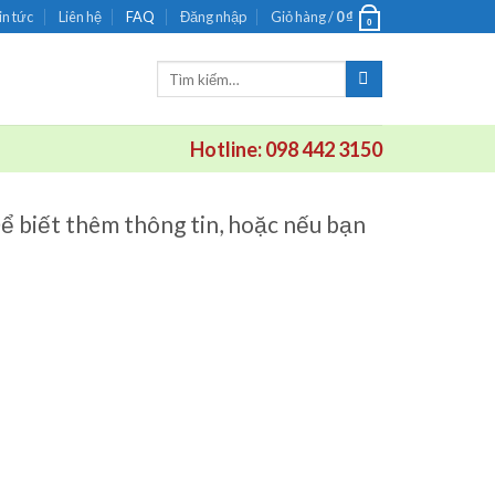
in tức
Liên hệ
FAQ
Đăng nhập
Giỏ hàng /
0
₫
0
Tìm
kiếm:
Hotline: 098 442 3150
Để biết thêm thông tin, hoặc nếu bạn