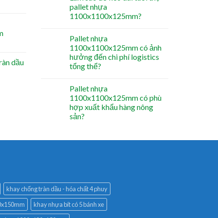
pallet nhựa
1100x1100x125mm?
m
Pallet nhựa
1100x1100x125mm có ảnh
hưởng đến chi phí logistics
ràn dầu
tổng thể?
Pallet nhựa
1100x1100x125mm có phù
hợp xuất khẩu hàng nông
sản?
khay chống tràn dầu - hóa chất 4 phuy
680x150mm
khay nhựa bít có 5 bánh xe