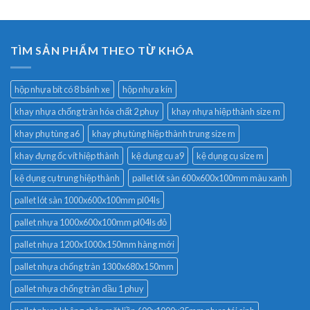
TÌM SẢN PHẨM THEO TỪ KHÓA
hộp nhựa bít có 8 bánh xe
hộp nhựa kín
khay nhựa chống tràn hóa chất 2 phuy
khay nhựa hiệp thành size m
khay phụ tùng a6
khay phụ tùng hiệp thành trung size m
khay đựng ốc vít hiệp thành
kệ dụng cụ a9
kệ dụng cụ size m
kệ dụng cụ trung hiệp thành
pallet lót sàn 600x600x100mm màu xanh
pallet lót sàn 1000x600x100mm pl04ls
pallet nhựa 1000x600x100mm pl04ls đỏ
pallet nhựa 1200x1000x150mm hàng mới
pallet nhựa chống tràn 1300x680x150mm
pallet nhựa chống tràn dầu 1 phuy
pallet nhựa không chân mặt liền 600x1000x35mm nhựa tái sinh