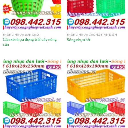
THÙNG NHỰA ĐAN LƯỚI
THÙNG NHỰA CHỐNG TĨNH ĐIỆN
Cần xé nhựa đựng trái cây nông
Sóng nhựa hở
sản