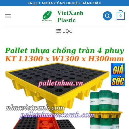
Skip
PALLET NHỰA CÔNG NGHIỆP HÀNG ĐẦU
to
0
content
LỌC