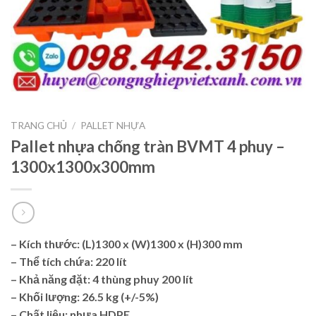
TRANG CHỦ
/
PALLET NHỰA
Pallet nhựa chống tràn BVMT 4 phuy –
1300x1300x300mm
– Kích thước: (L)1300 x (W)1300 x (H)300 mm
– Thể tích chứa: 220 lít
– Khả năng đặt: 4 thùng phuy 200 lít
– Khối lượng: 26.5 kg (+/-5%)
– Chất liệu: nhựa HDPE