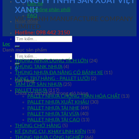
CÔNG TY TNHH SẢN XUẤT VIỆT
Liên hệ
XANH
Hệ thống phân phối
FAQ
VIET XANH MANUFACTURE COMPANY
Hoạt động
LIMITED
Hotline: 098 442 3150
Tìm
Lọc
kiếm:
Danh mục sản phẩm
Tìm
THÙNG NHỰA DUNG TÍCH LỚN
(24)
kiếm:
THÙNG TANK NHỰA
(4)
0
THÙNG NHỰA ĐA NĂNG CÓ BÁNH XE
(11)
LỒNG TRỮ HÀNG - PALLET LƯỚI
(2)
Giỏ hàng
TẤM LÓT SÀN NHỰA
(25)
PALLET NHỰA
(117)
Chưa có sản phẩm trong giỏ hàng.
PALLET NHỰA CHỐNG TRÀN HÓA CHẤT
(13)
PALLET NHỰA XUẤT KHẨU
(30)
PALLET NHỰA TẢI NHẸ
(49)
PALLET NHỰA TẢI VỪA
(40)
PALLET NHỰA TẢI CAO
(13)
THÙNG CHỞ HÀNG
(5)
KỆ DỤNG CỤ, KHAY LINH KIỆN
(13)
THÙNG NHỰA CÔNG NGHIỆP
(66)