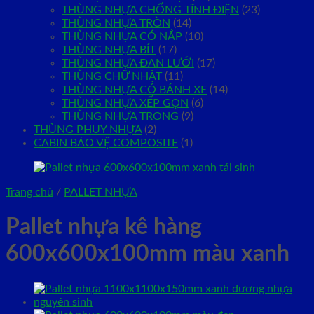
THÙNG NHỰA CHỐNG TĨNH ĐIỆN
(23)
THÙNG NHỰA TRÒN
(14)
THÙNG NHỰA CÓ NẮP
(10)
THÙNG NHỰA BÍT
(17)
THÙNG NHỰA ĐAN LƯỚI
(17)
THÙNG CHỮ NHẬT
(11)
THÙNG NHỰA CÓ BÁNH XE
(14)
THÙNG NHỰA XẾP GỌN
(6)
THÙNG NHỰA TRONG
(9)
THÙNG PHUY NHỰA
(2)
CABIN BẢO VỆ COMPOSITE
(1)
Trang chủ
/
PALLET NHỰA
Pallet nhựa kê hàng
600x600x100mm màu xanh