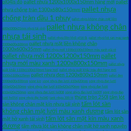
pl04ls đỏ
pallet nhựa 1200x1000x150mm hàng mới
pallet
pallet nhựa
nhựa chống tràn 1300x680x150mm
chống tràn dầu 1 phuy
pallet nhựa không chân mặt liền
pallet nhựa không chân
600x1000x35mm nhựa tái sinh
nhựa tái sinh
pallet nhựa liền khối pl16-lk
pallet nhựa lót sàn màu xanh
pallet nhựa mặt liền không chân
1000x600x100mm
1000x600x35mm
pallet nhựa mới 1100x1100x150mm màu xanh giá rẻ
pallet nhựa mới 1200x1200x150mm
pallet
nhựa mới màu xanh 1200x800x150mm
pallet nhựa
xuất khẩu 1100x1100x150mm hàng mới
pallet nhựa xuất khẩu màu đen hàng mới
pallet nhựa đen 1200x800x150mm
1100x1100x125mm
pallet đen
1000x600x100mm
sóng kín
sóng nhựa đan lưới 610x420mm
sóng nhựa đan lưới
610x420x150mm
sóng nhựa đan lưới 610x420x190mm
sóng nhựa đan lưới
610x420x250mm
sóng nhựa đan lưới hs008
sóng nhựa đan lưới hs009
sóng nhựa đan
thùng tròn 250l
tấm lót
lưới hs014
sóng nhựa đặc hs040
tank nhựa 300 lít
tấm lót sàn
sàn không chân mặt kín nhựa tái sinh
không chân mặt lưới màu xanh dương
tấm lót sàn
tấm lót sàn mặt kín màu xanh
mặt hở xanh tái sinh
dương
tấm nhựa lót sàn không chân mặt hở xanh nguyên