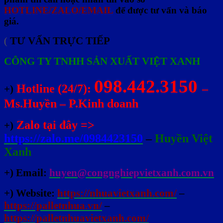
HOTLINE/ZALO/EMAIL
để được tư vấn và báo
giá.
TƯ VẤN TRỰC TIẾP
(
CÔNG TY TNHH SẢN XUẤT VIỆT XANH
098.442.3150
Hotline (24/7):
–
+)
Ms.Huyền – P.Kinh doanh
Zalo tại đây =>
+)
https://zalo.me/0984423150
–
Huyền Việt
Xanh
+) Email:
huyen@congnghiepvietxanh.com.vn
+) Website:
https://nhuavietxanh.com/
–
https://palletnhua.vn/
–
https://palletnhuavietxanh.com/