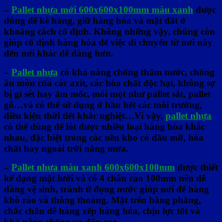
–
Pallet nhựa mới 600x600x100mm màu xanh
được
dùng để kê hàng, giữ hàng hóa và mặt đất ở
khoảng cách cố định. Không những vậy, chúng còn
giúp cố định hàng hóa để việc di chuyển từ nơi này
đến nơi khác dễ dàng hơn.
–
Pallet nhựa
có khả năng chống thấm nước, chống
ăn mòn của các axit, các hóa chất độc hại, không sợ
bị gỉ sét hay ẩm mốc, mói mọt như pallet sắt, pallet
gỗ…và có thể sử dụng ở hầu hết các môi trường,
điều kiện thời tiết khắc nghiệt…Vì vậy,
pallet nhựa
có thể dùng để lót được nhiều loại hàng hóa khác
nhau, đặc biệt trong các nền kho có dầu mỡ, hóa
chất hay ngoài trời nắng mưa.
–
Pallet nhựa màu xanh 600x600x100mm
được thiết
kế dạng mặt lưới và có 4 chân cao 100mm nên dễ
dàng vệ sinh, tránh ứ đọng nước giúp nơi để hàng
khô ráo và thông thoáng. Mặt trên bằng phẳng,
chắc chắn dễ hàng xếp hàng hóa, chịu lực tốt và
khả năng chống va đập cao.