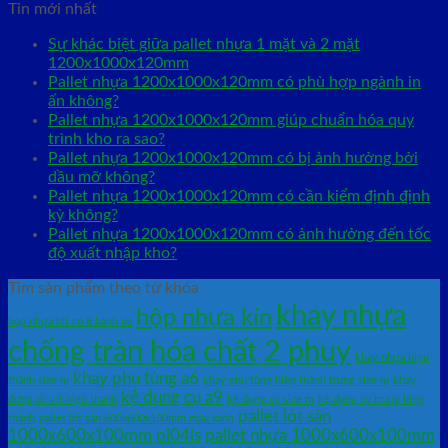
Tin mới nhất
Sự khác biệt giữa pallet nhựa 1 mặt và 2 mặt
1200x1000x120mm
Pallet nhựa 1200x1000x120mm có phù hợp ngành in
ấn không?
Pallet nhựa 1200x1000x120mm giúp chuẩn hóa quy
trình kho ra sao?
Pallet nhựa 1200x1000x120mm có bị ảnh hưởng bởi
dầu mỡ không?
Pallet nhựa 1200x1000x120mm có cần kiểm định định
kỳ không?
Pallet nhựa 1200x1000x120mm có ảnh hưởng đến tốc
độ xuất nhập kho?
Tìm sản phẩm theo từ khóa
khay nhựa
hộp nhựa kín
hộp nhựa bít có 8 bánh xe
chống tràn hóa chất 2 phuy
khay nhựa hiệp
khay phụ tùng a6
thành size m
khay phụ tùng hiệp thành trung size m
khay
kệ dụng cụ a9
đựng ốc vít hiệp thành
kệ dụng cụ size m
kệ dụng cụ trung hiệp
pallet lót sàn
thành
pallet lót sàn 600x600x100mm màu xanh
1000x600x100mm pl04ls
pallet nhựa 1000x600x100mm