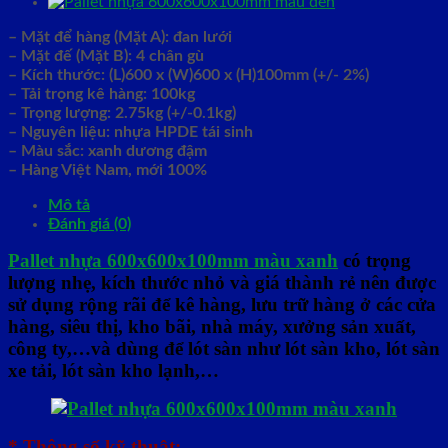
– Mặt để hàng (Mặt A): đan lưới
– Mặt đế (Mặt B): 4 chân gù
– Kích thước: (L)600 x (W)600 x (H)100mm (+/- 2%)
– Tải trọng kê hàng: 100kg
– Trọng lượng: 2.75kg (+/-0.1kg)
– Nguyên liệu: nhựa HPDE tái sinh
– Màu sắc: xanh dương đậm
– Hàng Việt Nam,
mới 100%
Mô tả
Đánh giá (0)
Pallet nhựa 600x600x100mm màu xanh
có trọng
lượng nhẹ, kích thước nhỏ và giá thành rẻ nên được
sử dụng rộng rãi để kê hàng, lưu trữ hàng ở các cửa
hàng, siêu thị, kho bãi, nhà máy, xưởng sản xuất,
công ty,…và dùng để lót sàn như lót sàn kho, lót sàn
xe tải, lót sàn kho lạnh,…
*.
Thông số kỹ thuật: