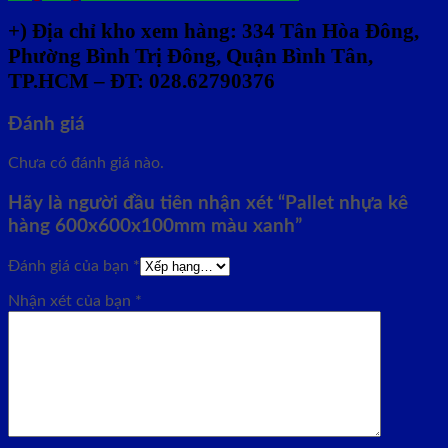
+)
Địa chỉ kho xem hàng: 334 Tân Hòa Đông,
Phường Bình Trị Đông, Quận Bình Tân,
TP.HCM – ĐT: 028.62790376
Đánh giá
Chưa có đánh giá nào.
Hãy là người đầu tiên nhận xét “Pallet nhựa kê
hàng 600x600x100mm màu xanh”
Đánh giá của bạn
*
Nhận xét của bạn
*