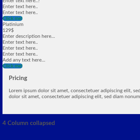
Enter text here..
?
Enter text here..
Enter text here..
Click me!
Platinium
129$
Enter description here...
Enter text here..
Enter text here..
Enter text here..
Add any text here...
Click me!
Pricing
Lorem ipsum dolor sit amet, consectetuer adipiscing elit, 
dolor sit amet, consectetuer adipiscing elit, sed diam nonu
4 Column collapsed