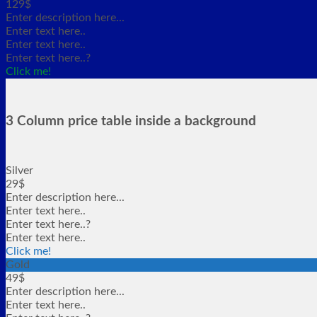
129$
Enter description here...
Enter text here..
Enter text here..
Enter text here..
?
Click me!
3 Column price table inside a background
Silver
29$
Enter description here...
Enter text here..
Enter text here..
?
Enter text here..
Click me!
Gold
49$
Enter description here...
Enter text here..