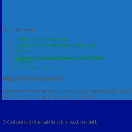
Nội dung trang
1
PRICE TABLE ELEMENT
2
3 Column price table with text on left
3
Pricing
4
3 Column price table inside a background
5
Pricing
6
4 Column collapsed
PRICE TABLE ELEMENT
Lorem ipsum dolor sit amet, consectetuer adipiscing elit, se
ut laoreet dolore magna aliquam erat volutpat.
3 Column price table with text on left