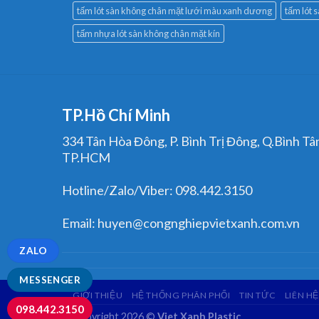
tấm lót sàn không chân mặt lưới màu xanh dương
tấm lót 
tấm nhựa lót sàn không chân mặt kín
TP.Hồ Chí Minh
334 Tân Hòa Đông, P. Bình Trị Đông, Q.Bình Tâ
TP.HCM
Hotline/Zalo/Viber: 098.442.3150
Email: huyen@congnghiepvietxanh.com.vn
ZALO
MESSENGER
GIỚI THIỆU
HỆ THỐNG PHÂN PHỐI
TIN TỨC
LIÊN HỆ
098.442.3150
Copyright 2026 ©
Viet Xanh Plastic