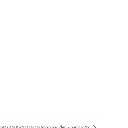
 nhựa 1300x1100x130mm màu đen – hàng mới