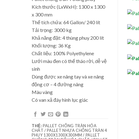
Kích thước (LxWxH): 1300 x 1300
x 300 mm
Thể tích chứa: 64 Gallon/ 240 lít
Tải trọng: 3000 kg
Khả năng đặt: 4 thùng phuy 200 lít
Khối lượng: 36 Kg
Chất liệu: 100% Polyethylene
Lưới màu đen có thể tháo rời, dễ vệ
sinh
Dùng được xe nâng tay và xe nâng
động cơ – 4 đường nâng
Màu vàng
Có van xả đáy hình lục giác
THẺ:
PALLET CHỐNG TRÀN HÓA
CHẤT / PALLET NHỰA CHỐNG TRÀN 4
PHUY 1300X1300X300MM / PALLET