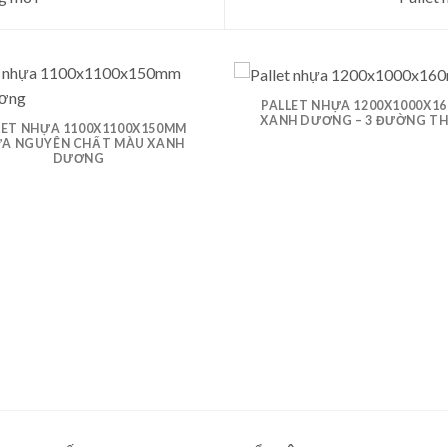
PALLET NHỰA 1200X1000X1
XANH DƯƠNG – 3 ĐƯỜNG T
LET NHỰA 1100X1100X150MM
A NGUYÊN CHẤT MÀU XANH
DƯƠNG