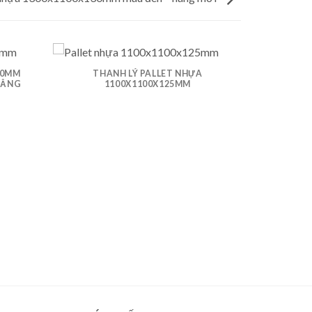
60MM
THANH LÝ PALLET NHỰA
HẲNG
1100X1100X125MM