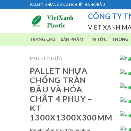
Skip
PALLET NHỰA CÔNG NGHIỆP HÀNG ĐẦU
to
CÔNG TY T
content
VIET XANH M
TRANG CHỦ
SẢN PHẨM
TIN TỨC
THÔNG T
PALLET NHỰA
PALLET NHỰA
CHỐNG TRÀN
ĐẦU VÀ HÓA
CHẤT 4 PHUY –
KT
1300X1300X300MM
Pallet chống tràn 4 thùng phuy