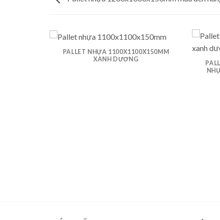
 MẶT KÍN
PALLET NHỰA 1100X1100X150MM
XANH DƯƠNG
PAL
NHỰ