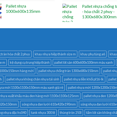
Pallet nhựa
Pallet nhựa chống t
1000x600x135mm
- hóa chất 2 phuy -
1300x680x300mm
tràn hóa chất 2 phuy
khay nhựa hiệp thành size m
khay phụ tùng a6
khay 
ze m
kệ dụng cụ trung hiệp thành
pallet lót sàn 600x600x100mm màu xanh
0x1000x150mm hàng mới
pallet nhựa chống tràn 1300x680x150mm
pallet nh
nh
pallet nhựa không chân nhựa tái sinh
pallet nhựa liền khối pl16-lk
palle
nhựa mới 1100x1100x150mm màu xanh giá rẻ
pallet nhựa mới 1200x1200x15
t nhựa xuất khẩu màu đen hàng mới 1100x1100x125mm
pallet nhựa đen 1200
0x420x150mm
sóng nhựa đan lưới 610x420x190mm
sóng nhựa đan lưới 61
ng nhựa đặc hs040
tank nhựa 300 lít
thùng tròn 250l
tấm lót sàn không châ