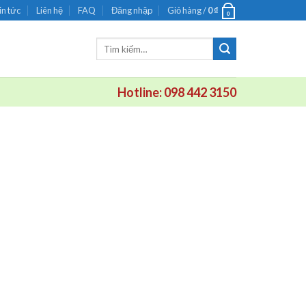
in tức
Liên hệ
FAQ
Đăng nhập
Giỏ hàng /
0
₫
0
Tìm
kiếm:
Hotline: 098 442 3150