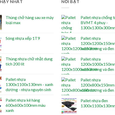
CHẠY NHẤT
NỔI BẬT
Thùng chở hàng sau xe máy
Pallet nhựa chống t
loại max
BVMT 4 phuy -
1300x1300x300m
Sóng nhựa xếp 1T9
Pallet nhựa
1200x1200x150mm
xanh dương và đen
Thùng nhựa chữ nhật dung
Pallet nhựa
tích 200 lít
1200x1000x150mm
xanh dương và đen
Pallet nhựa
Pallet nhựa
1300x1100x130mm - xanh
1200x800x150mm 
dương - nhựa nguyên sinh
xanh dương và đen
Pallet nhựa kê hàng
Pallet nhựa đen
600x600x100mm màu
1300x1100x130m
xanh