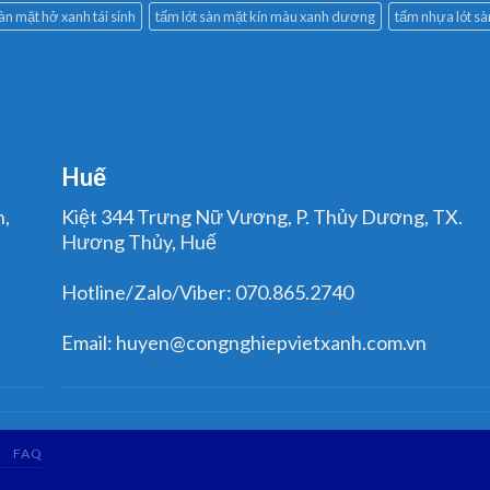
sàn mặt hở xanh tái sinh
tấm lót sàn mặt kín màu xanh dương
tấm nhựa lót s
Huế
n,
Kiệt 344 Trưng Nữ Vương, P. Thủy Dương, TX.
Hương Thủy, Huế
Hotline/Zalo/Viber: 070.865.2740
Email: huyen@congnghiepvietxanh.com.vn
FAQ