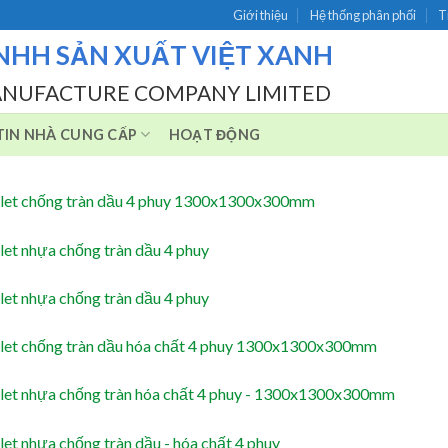
Giới thiệu
Hệ thống phân phối
T
NHH SẢN XUẤT VIỆT XANH
ANUFACTURE COMPANY LIMITED
IN NHÀ CUNG CẤP
HOẠT ĐỘNG