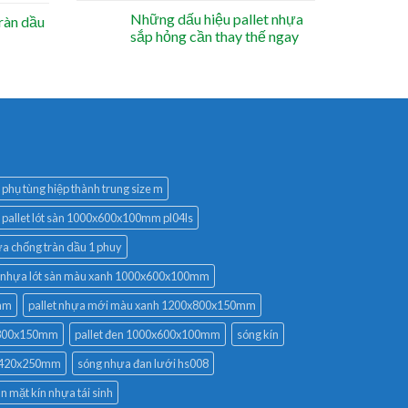
Những dấu hiệu pallet nhựa
ràn dầu
sắp hỏng cần thay thế ngay
phụ tùng hiệp thành trung size m
pallet lót sàn 1000x600x100mm pl04ls
ựa chống tràn dầu 1 phuy
t nhựa lót sàn màu xanh 1000x600x100mm
0mm
pallet nhựa mới màu xanh 1200x800x150mm
x800x150mm
pallet đen 1000x600x100mm
sóng kín
0x420x250mm
sóng nhựa đan lưới hs008
n mặt kín nhựa tái sinh