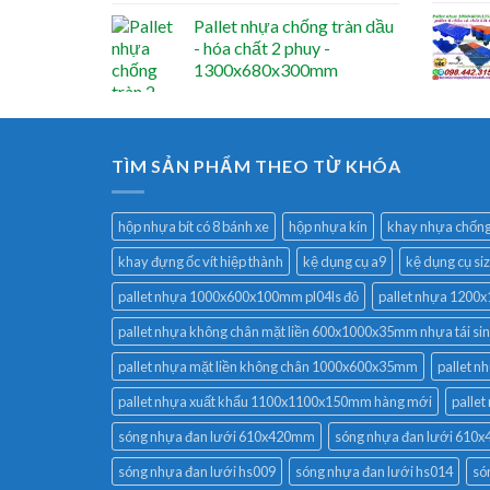
Pallet nhựa chống tràn dầu
- hóa chất 2 phuy -
1300x680x300mm
TÌM SẢN PHẨM THEO TỪ KHÓA
hộp nhựa bít có 8 bánh xe
hộp nhựa kín
khay nhựa chống 
khay đựng ốc vít hiệp thành
kệ dụng cụ a9
kệ dụng cụ si
pallet nhựa 1000x600x100mm pl04ls đỏ
pallet nhựa 120
pallet nhựa không chân mặt liền 600x1000x35mm nhựa tái si
pallet nhựa mặt liền không chân 1000x600x35mm
pallet 
pallet nhựa xuất khẩu 1100x1100x150mm hàng mới
palle
sóng nhựa đan lưới 610x420mm
sóng nhựa đan lưới 61
sóng nhựa đan lưới hs009
sóng nhựa đan lưới hs014
só