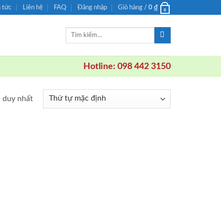
n tức
Liên hệ
FAQ
Đăng nhập
Giỏ hàng /
0
₫
0
Tìm
kiếm:
Hotline: 098 442 3150
ả duy nhất