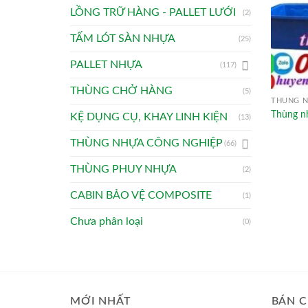
LỒNG TRỮ HÀNG - PALLET LƯỚI
(2)
TẤM LÓT SÀN NHỰA
(25)
PALLET NHỰA
(117)
THÙNG CHỞ HÀNG
(5)
THÙNG N
Thùng n
KỆ DỤNG CỤ, KHAY LINH KIỆN
(13)
THÙNG NHỰA CÔNG NGHIỆP
(66)
THÙNG PHUY NHỰA
(2)
CABIN BẢO VỆ COMPOSITE
(1)
Chưa phân loại
(0)
MỚI NHẤT
BÁN C