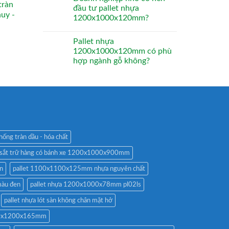
tràn
đầu tư pallet nhựa
huy -
1200x1000x120mm?
Pallet nhựa
1200x1000x120mm có phù
hợp ngành gỗ không?
hống tràn dầu - hóa chất
 sắt trữ hàng có bánh xe 1200x1000x900mm
n
pallet 1100x1100x125mm nhựa nguyên chất
àu đen
pallet nhựa 1200x1000x78mm pl02ls
pallet nhựa lót sàn không chân mặt hở
200x1200x165mm