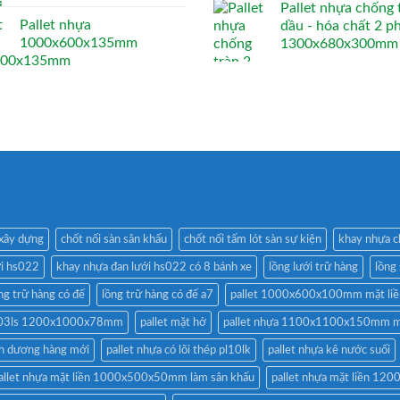
Pallet nhựa chống 
Pallet nhựa
dầu - hóa chất 2 p
1000x600x135mm
1300x680x300mm
 xây dựng
chốt nối sàn sân khấu
chốt nối tấm lót sàn sự kiện
khay nhựa c
ới hs022
khay nhựa đan lưới hs022 có 8 bánh xe
lồng lưới trữ hàng
lồng
ng trữ hàng có đế
lồng trữ hàng có đế a7
pallet 1000x600x100mm mặt liề
 pl03ls 1200x1000x78mm
pallet mặt hở
pallet nhựa 1100x1100x150mm m
h dương hàng mới
pallet nhựa có lõi thép pl10lk
pallet nhựa kê nước suối
allet nhựa mặt liền 1000x500x50mm làm sân khấu
pallet nhựa mặt liền 1