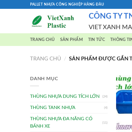
Skip
PALLET NHỰA CÔNG NGHIỆP HÀNG ĐẦU
to
CÔNG TY T
content
VIET XANH M
TRANG CHỦ
SẢN PHẨM
TIN TỨC
THÔNG TI
TRANG CHỦ
/
SẢN PHẨM ĐƯỢC GẮN T
DANH MỤC
THÙNG NHỰA DUNG TÍCH LỚN
(24)
THÙNG TANK NHỰA
(4)
THÙNG NHỰA ĐA NĂNG CÓ
(11)
BÁNH XE