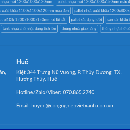
et nhựa mới 1200x1000x120mm
pallet nhựa mới 1200x1000x150mm màu 
hựa xuất khẩu 1100x1100x120mm màu đen
pallet nhựa xuất khẩu 1200x80
let pl10lk 1200x1000x150mm có lõi sắt
pallet sắt dạng lưới
sàn sân khấu 
tank nhựa chữ nhật dung tích lớn
thùng nhựa giao hàng
thùng nhựa hở c
Huế
ân,
Kiệt 344 Trưng Nữ Vương, P. Thủy Dương, TX.
Hương Thủy, Huế
Hotline/Zalo/Viber: 070.865.2740
Email: huyen@congnghiepvietxanh.com.vn