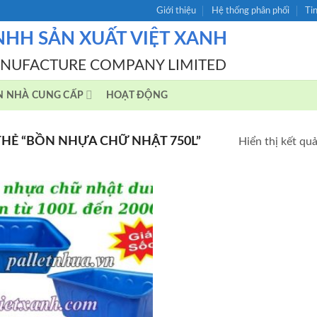
Giới thiệu
Hệ thống phân phối
Ti
NHH SẢN XUẤT VIỆT XANH
ANUFACTURE COMPANY LIMITED
N NHÀ CUNG CẤP
HOẠT ĐỘNG
HẺ “BỒN NHỰA CHỮ NHẬT 750L”
Hiển thị kết qu