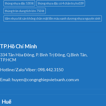
thùng nhựa đặc 530 lít
thùng nhựa đặc có 4 chân trụ hs039
thùng tròn dung tích lớn 750 lít
tấm nhựa lót sàn không chân mặt liền màu xanh dương nhựa nguyên sinh
TP.Hồ Chí Minh
334 Tân Hòa Đông, P. Bình Trị Đông, Q.Bình Tân,
TP.HCM
Hotline/Zalo/Viber: 098.442.3150
Email: huyen@congnghiepvietxanh.com.vn
Huế