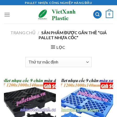
Skip
PALLET NHỰA CÔNG NGHIỆP HÀNG ĐẦU
to
0
content
TRANG CHỦ
/
SẢN PHẨM ĐƯỢC GẮN THẺ “GIÁ
PALLET NHỰA CỐC”
LỌC