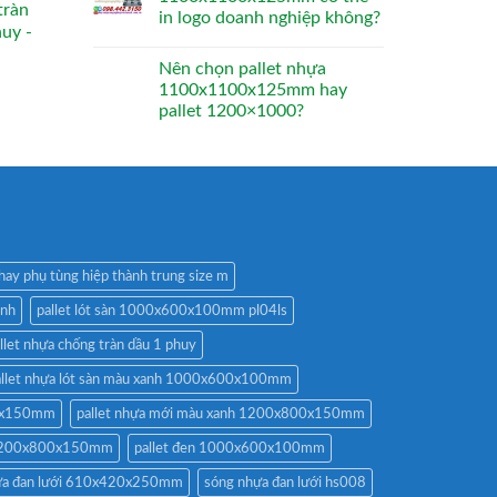
tràn
in logo doanh nghiệp không?
huy -
Nên chọn pallet nhựa
1100x1100x125mm hay
pallet 1200×1000?
hay phụ tùng hiệp thành trung size m
anh
pallet lót sàn 1000x600x100mm pl04ls
llet nhựa chống tràn dầu 1 phuy
allet nhựa lót sàn màu xanh 1000x600x100mm
00x150mm
pallet nhựa mới màu xanh 1200x800x150mm
n 1200x800x150mm
pallet đen 1000x600x100mm
ựa đan lưới 610x420x250mm
sóng nhựa đan lưới hs008