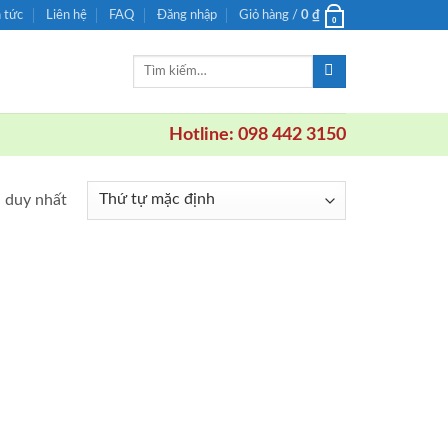
n tức
Liên hệ
FAQ
Đăng nhập
Giỏ hàng /
0
₫
0
Tìm
kiếm:
Hotline: 098 442 3150
ả duy nhất