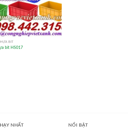
HỰA BÍT
ựa bít HS017
HẠY NHẤT
NỔI BẬT