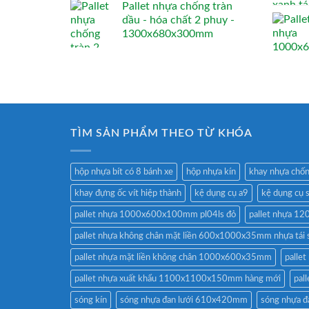
Pallet nhựa chống tràn
dầu - hóa chất 2 phuy -
1300x680x300mm
TÌM SẢN PHẨM THEO TỪ KHÓA
hộp nhựa bít có 8 bánh xe
hộp nhựa kín
khay nhựa chốn
khay đựng ốc vít hiệp thành
kệ dụng cụ a9
kệ dụng cụ 
pallet nhựa 1000x600x100mm pl04ls đỏ
pallet nhựa 
pallet nhựa không chân mặt liền 600x1000x35mm nhựa tái 
pallet nhựa mặt liền không chân 1000x600x35mm
palle
pallet nhựa xuất khẩu 1100x1100x150mm hàng mới
pal
sóng kín
sóng nhựa đan lưới 610x420mm
sóng nhựa 