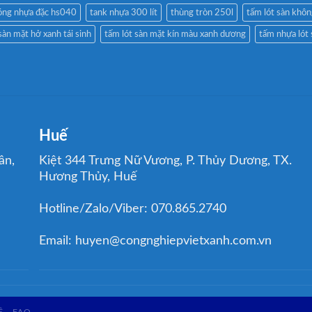
óng nhựa đặc hs040
tank nhựa 300 lít
thùng tròn 250l
tấm lót sàn khôn
sàn mặt hở xanh tái sinh
tấm lót sàn mặt kín màu xanh dương
tấm nhựa lót
Huế
ân,
Kiệt 344 Trưng Nữ Vương, P. Thủy Dương, TX.
Hương Thủy, Huế
Hotline/Zalo/Viber: 070.865.2740
Email: huyen@congnghiepvietxanh.com.vn
Ệ
FAQ