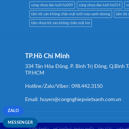
sóng nhựa đan lưới hs009
sóng nhựa đan lưới hs014
s
tấm lót sàn không chân mặt lưới màu xanh dương
tấm lót 
tấm nhựa lót sàn không chân mặt kín
TP.Hồ Chí Minh
334 Tân Hòa Đông, P. Bình Trị Đông, Q.Bình T
TP.HCM
Hotline/Zalo/Viber: 098.442.3150
Email: huyen@congnghiepvietxanh.com.vn
ZALO
MESSENGER
GIỚI THIỆU
HỆ THỐNG PHÂN PHỐI
TIN TỨC
LIÊN H