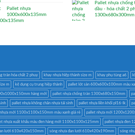
Pallet nhựa chống 
Pallet nhựa
dầu - hóa chất 2 p
1000x600x135mm
1300x680x300mm
g tràn hóa chất 2 phuy
khay nhựa hiệp thành size m
khay phụ tùng a6
k
size m
kệ dụng cụ trung hiệp thành
pallet lót sàn 600x600x100mm màu x
1200x1000x150mm hàng mới
pallet nhựa chống tràn 1300x680x150mm
pa
sinh
pallet nhựa không chân nhựa tái sinh
pallet nhựa liền khối pl16-lk
p
t nhựa mới 1100x1100x150mm màu xanh giá rẻ
pallet nhựa mới 1200x12
let nhựa xuất khẩu màu đen hàng mới 1100x1100x125mm
pallet nhựa đe
đan lưới 610x420x150mm
sóng nhựa đan lưới 610x420x190mm
sóng nh