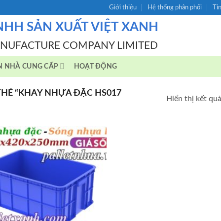
Giới thiệu
Hệ thống phân phối
Ti
NHH SẢN XUẤT VIỆT XANH
ANUFACTURE COMPANY LIMITED
N NHÀ CUNG CẤP
HOẠT ĐỘNG
HẺ “KHAY NHỰA ĐẶC HS017
Hiển thị kết qu