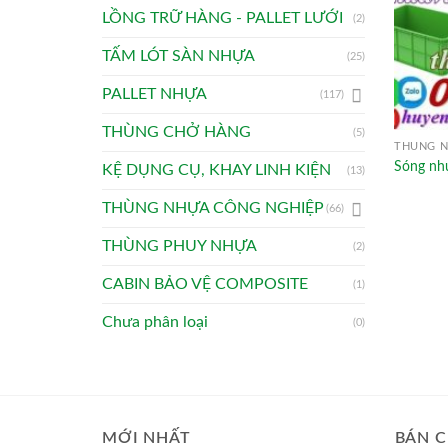
LỒNG TRỮ HÀNG - PALLET LƯỚI
(2)
TẤM LÓT SÀN NHỰA
(25)
PALLET NHỰA
(117)
THÙNG CHỞ HÀNG
(5)
THÙNG N
Sóng nh
KỆ DỤNG CỤ, KHAY LINH KIỆN
(13)
THÙNG NHỰA CÔNG NGHIỆP
(66)
THÙNG PHUY NHỰA
(2)
CABIN BẢO VỆ COMPOSITE
(1)
Chưa phân loại
(0)
MỚI NHẤT
BÁN C