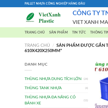
Skip
PALLET NHỰA CÔNG NGHIỆP HÀNG ĐẦU
to
CÔNG TY T
content
VIET XANH M
TRANG CHỦ
SẢN PHẨM
TIN TỨC
THÔNG TI
TRANG CHỦ
/
SẢN PHẨM ĐƯỢC GẮN T
610X420X250MM”
DANH MỤC
THÙNG NHỰA DUNG TÍCH LỚN
(24)
THÙNG TANK NHỰA
(4)
THÙNG NHỰA ĐA NĂNG CÓ
(11)
BÁNH XE