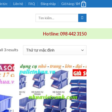
in tức
Liên hệ
FAQ
Đăng nhập
Giỏ hàng /
0
₫
0
Tìm
kiếm:
Hotline: 098 442 3150
ll 3 results