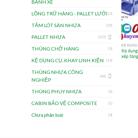
BÁNH XE
LỒNG TRỮ HÀNG - PALLET LƯỚI
(2)
TẤM LÓT SÀN NHỰA
(25)
PALLET NHỰA
(117)
KỆ DỤNG 
THÙNG CHỞ HÀNG
(5)
Kệ dụng
xếp tần
KỆ DỤNG CỤ, KHAY LINH KIỆN
(13)
THÙNG NHỰA CÔNG
(66)
NGHIỆP
THÙNG PHUY NHỰA
(2)
CABIN BẢO VỆ COMPOSITE
(1)
Chưa phân loại
(0)