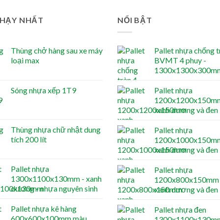
CHẠY NHẤT
NỔI BẬT
Thùng chở hàng sau xe máy
Pallet nhựa chống t
loại max
BVMT 4 phuy -
1300x1300x300m
Sóng nhựa xếp 1T9
Pallet nhựa
1200x1200x150mm
xanh dương và đen
Thùng nhựa chữ nhật dung
Pallet nhựa
tích 200 lít
1200x1000x150mm
xanh dương và đen
Pallet nhựa
Pallet nhựa
1300x1100x130mm - xanh
1200x800x150mm 
dương - nhựa nguyên sinh
xanh dương và đen
Pallet nhựa kê hàng
Pallet nhựa đen
600x600x100mm màu
1300x1100x130m