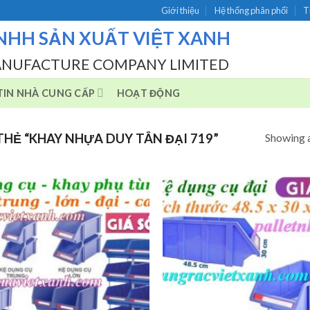
Giới thiệu
Hệ thống phân phối
T
NHH SẢN XUẤT VIỆT XANH
ANUFACTURE COMPANY LIMITED
IN NHÀ CUNG CẤP
HOẠT ĐỘNG
Showing a
HẺ “KHAY NHỰA DUY TÂN ĐẠI 719”