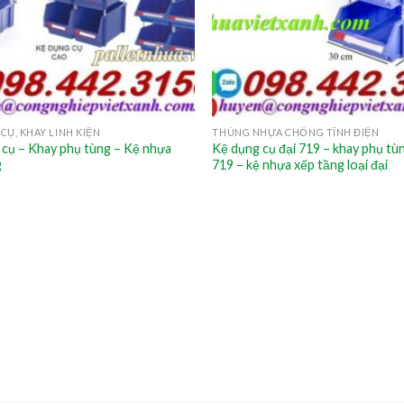
CỤ, KHAY LINH KIỆN
THÙNG NHỰA CHỐNG TĨNH ĐIỆN
 cụ – Khay phụ tùng – Kệ nhựa
Kệ dụng cụ đại 719 – khay phụ tù
g
719 – kệ nhựa xếp tầng loại đại