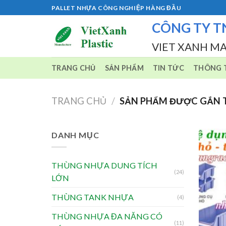
Skip
PALLET NHỰA CÔNG NGHIỆP HÀNG ĐẦU
to
CÔNG TY T
content
VIET XANH M
TRANG CHỦ
SẢN PHẨM
TIN TỨC
THÔNG T
TRANG CHỦ
/
SẢN PHẨM ĐƯỢC GẮN T
DANH MỤC
THÙNG NHỰA DUNG TÍCH
(24)
LỚN
THÙNG TANK NHỰA
(4)
THÙNG NHỰA ĐA NĂNG CÓ
(11)