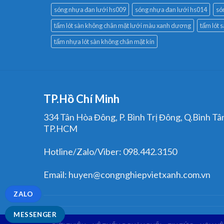
sóng nhựa đan lưới hs009
sóng nhựa đan lưới hs014
só
tấm lót sàn không chân mặt lưới màu xanh dương
tấm lót 
tấm nhựa lót sàn không chân mặt kín
TP.Hồ Chí Minh
334 Tân Hòa Đông, P. Bình Trị Đông, Q.Bình Tâ
TP.HCM
Hotline/Zalo/Viber: 098.442.3150
Email: huyen@congnghiepvietxanh.com.vn
ZALO
MESSENGER