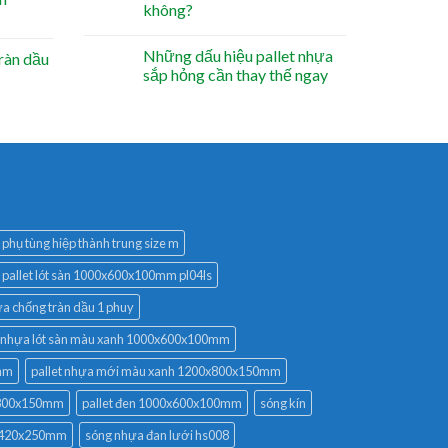
không?
Những dấu hiệu pallet nhựa
ràn dầu
sắp hỏng cần thay thế ngay
phụ tùng hiệp thành trung size m
pallet lót sàn 1000x600x100mm pl04ls
ựa chống tràn dầu 1 phuy
t nhựa lót sàn màu xanh 1000x600x100mm
0mm
pallet nhựa mới màu xanh 1200x800x150mm
x800x150mm
pallet đen 1000x600x100mm
sóng kín
0x420x250mm
sóng nhựa đan lưới hs008