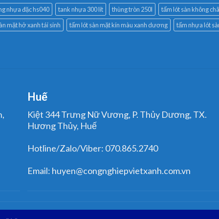
ng nhựa đặc hs040
tank nhựa 300 lít
thùng tròn 250l
tấm lót sàn không châ
sàn mặt hở xanh tái sinh
tấm lót sàn mặt kín màu xanh dương
tấm nhựa lót s
Huế
n,
Kiệt 344 Trưng Nữ Vương, P. Thủy Dương, TX.
Hương Thủy, Huế
Hotline/Zalo/Viber: 070.865.2740
Email: huyen@congnghiepvietxanh.com.vn