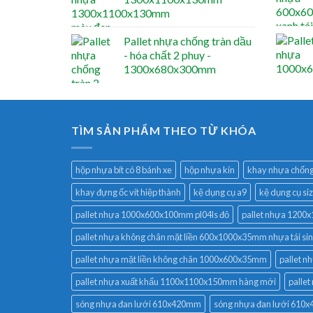
Pallet nhựa chống tràn dầu
- hóa chất 2 phuy -
1300x680x300mm
TÌM SẢN PHẨM THEO TỪ KHÓA
hộp nhựa bít có 8 bánh xe
hộp nhựa kín
khay nhựa chống 
khay đựng ốc vít hiệp thành
kệ dụng cụ a9
kệ dụng cụ si
pallet nhựa 1000x600x100mm pl04ls đỏ
pallet nhựa 120
pallet nhựa không chân mặt liền 600x1000x35mm nhựa tái si
pallet nhựa mặt liền không chân 1000x600x35mm
pallet 
pallet nhựa xuất khẩu 1100x1100x150mm hàng mới
palle
sóng nhựa đan lưới 610x420mm
sóng nhựa đan lưới 61