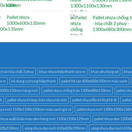
xanh
Pallet nhựa
Pallet nhựa chống t
1000x600x135mm
- hóa chất 2 phuy -
1300x680x300mm
tràn hóa chất 2 phuy
khay nhựa hiệp thành size m
khay phụ tùng a6
khay 
ze m
kệ dụng cụ trung hiệp thành
pallet lót sàn 600x600x100mm màu xanh
0x1000x150mm hàng mới
pallet nhựa chống tràn 1300x680x150mm
pallet nh
nh
pallet nhựa không chân nhựa tái sinh
pallet nhựa liền khối pl16-lk
palle
nhựa mới 1100x1100x150mm màu xanh giá rẻ
pallet nhựa mới 1200x1200x15
t nhựa xuất khẩu màu đen hàng mới 1100x1100x125mm
pallet nhựa đen 1200
0x420x150mm
sóng nhựa đan lưới 610x420x190mm
sóng nhựa đan lưới 61