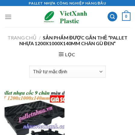
Skip
PALLET NHỰA CÔNG NGHIỆP HÀNG ĐẦU
to
0
content
TRANG CHỦ
/
SẢN PHẨM ĐƯỢC GẮN THẺ “PALLET
NHỰA 1200X1000X140MM CHÂN GÙ ĐEN”
LỌC