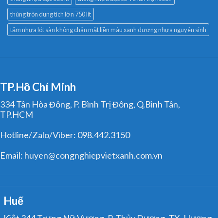
thùng tròn dung tích lớn 750 lít
tấm nhựa lót sàn không chân mặt liền màu xanh dương nhựa nguyên sinh
TP.Hồ Chí Minh
334 Tân Hòa Đông, P. Bình Trị Đông, Q.Bình Tân,
TP.HCM
Hotline/Zalo/Viber: 098.442.3150
Email: huyen@congnghiepvietxanh.com.vn
Huế
Kiệt 344 Trưng Nữ Vương, P. Thủy Dương, TX. Hương