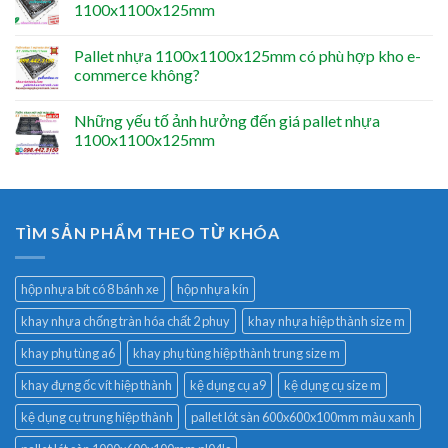
1100x1100x125mm
Pallet nhựa 1100x1100x125mm có phù hợp kho e-
commerce không?
Những yếu tố ảnh hưởng đến giá pallet nhựa
1100x1100x125mm
TÌM SẢN PHẨM THEO TỪ KHÓA
hộp nhựa bít có 8 bánh xe
hộp nhựa kín
khay nhựa chống tràn hóa chất 2 phuy
khay nhựa hiệp thành size m
khay phụ tùng a6
khay phụ tùng hiệp thành trung size m
khay đựng ốc vít hiệp thành
kệ dụng cụ a9
kệ dụng cụ size m
kệ dụng cụ trung hiệp thành
pallet lót sàn 600x600x100mm màu xanh