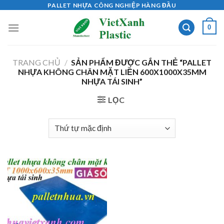
Skip
PALLET NHỰA CÔNG NGHIỆP HÀNG ĐẦU
to
0
content
TRANG CHỦ
/
SẢN PHẨM ĐƯỢC GẮN THẺ “PALLET
NHỰA KHÔNG CHÂN MẶT LIỀN 600X1000X35MM
NHỰA TÁI SINH”
LỌC