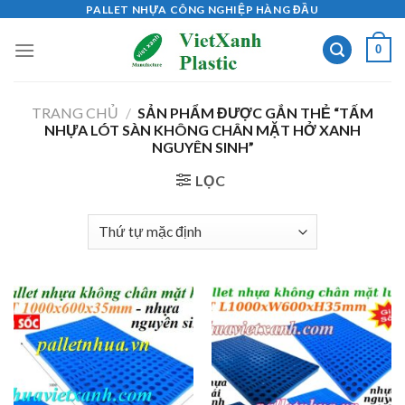
Skip
PALLET NHỰA CÔNG NGHIỆP HÀNG ĐẦU
to
0
content
TRANG CHỦ
/
SẢN PHẨM ĐƯỢC GẮN THẺ “TẤM
NHỰA LÓT SÀN KHÔNG CHÂN MẶT HỞ XANH
NGUYÊN SINH”
LỌC