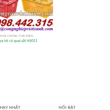
HỰA CHỐNG TĨNH ĐIỆN
ựa hở có quai sắt HS011
HẠY NHẤT
NỔI BẬT