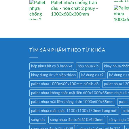
Pallet nhựa chống tràn
dầu - hóa chất 2 phuy -
1300x680x300mm
TÌM SẢN PHẨM THEO TỪ KHÓA
hộp nhựa bít có 8 bánh xe
hộp nhựa kín
khay nhựa chốn
khay đựng ốc vít hiệp thành
kệ dụng cụ a9
kệ dụng cụ 
pallet nhựa 1000x600x100mm pl04ls đỏ
pallet nhựa 
pallet nhựa không chân mặt liền 600x1000x35mm nhựa tái 
pallet nhựa mặt liền không chân 1000x600x35mm
palle
pallet nhựa xuất khẩu 1100x1100x150mm hàng mới
pal
sóng kín
sóng nhựa đan lưới 610x420mm
sóng nhựa 
sóng nhựa đan lưới hs009
sóng nhựa đan lưới hs014
s