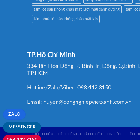
tấm lót sàn không chân mặt lưới màu xanh dương
tấm lót 
tấm nhựa lót sàn không chân mặt kín
TP.Hồ Chí Minh
334 Tân Hòa Đông, P. Bình Trị Đông, Q.Bình T
TP.HCM
Hotline/Zalo/Viber: 098.442.3150
Email: huyen@congnghiepvietxanh.com.vn
ZALO
MESSENGER
GIỚI THIỆU
HỆ THỐNG PHÂN PHỐI
TIN TỨC
LIÊN H
098.442.3150