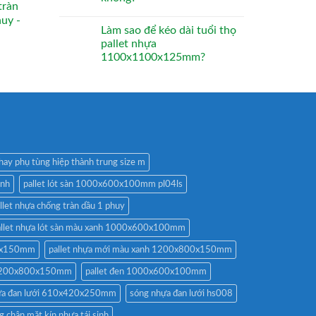
tràn
huy -
Làm sao để kéo dài tuổi thọ
pallet nhựa
1100x1100x125mm?
hay phụ tùng hiệp thành trung size m
anh
pallet lót sàn 1000x600x100mm pl04ls
llet nhựa chống tràn dầu 1 phuy
allet nhựa lót sàn màu xanh 1000x600x100mm
00x150mm
pallet nhựa mới màu xanh 1200x800x150mm
n 1200x800x150mm
pallet đen 1000x600x100mm
ựa đan lưới 610x420x250mm
sóng nhựa đan lưới hs008
g chân mặt kín nhựa tái sinh