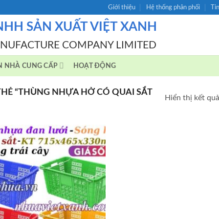
Giới thiệu
Hệ thống phân phối
Ti
NHH SẢN XUẤT VIỆT XANH
ANUFACTURE COMPANY LIMITED
N NHÀ CUNG CẤP
HOẠT ĐỘNG
HẺ “THÙNG NHỰA HỞ CÓ QUAI SẮT
Hiển thị kết qu