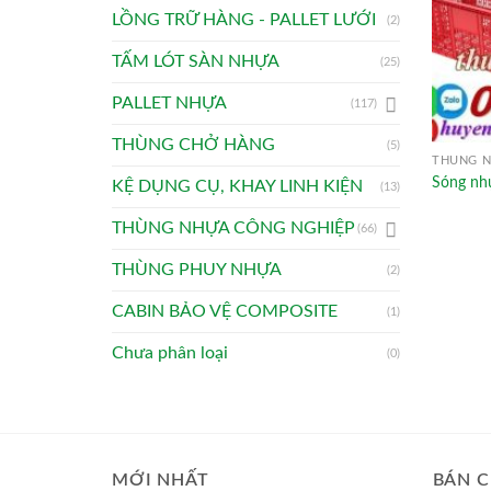
LỒNG TRỮ HÀNG - PALLET LƯỚI
(2)
TẤM LÓT SÀN NHỰA
(25)
PALLET NHỰA
(117)
THÙNG CHỞ HÀNG
(5)
THÙNG N
Sóng nh
KỆ DỤNG CỤ, KHAY LINH KIỆN
(13)
THÙNG NHỰA CÔNG NGHIỆP
(66)
THÙNG PHUY NHỰA
(2)
CABIN BẢO VỆ COMPOSITE
(1)
Chưa phân loại
(0)
MỚI NHẤT
BÁN C