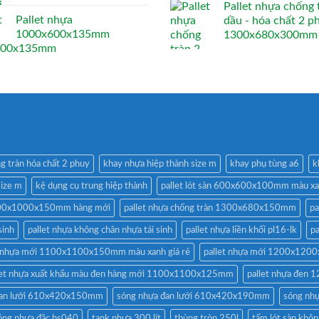
Pallet nhựa chống 
Pallet nhựa
dầu - hóa chất 2 p
1000x600x135mm
1300x680x300mm
g tràn hóa chất 2 phuy
khay nhựa hiệp thành size m
khay phụ tùng a6
k
size m
kệ dụng cụ trung hiệp thành
pallet lót sàn 600x600x100mm màu x
1200x1000x150mm hàng mới
pallet nhựa chống tràn 1300x680x150mm
pa
sinh
pallet nhựa không chân nhựa tái sinh
pallet nhựa liền khối pl16-lk
p
t nhựa mới 1100x1100x150mm màu xanh giá rẻ
pallet nhựa mới 1200x12
let nhựa xuất khẩu màu đen hàng mới 1100x1100x125mm
pallet nhựa đe
đan lưới 610x420x150mm
sóng nhựa đan lưới 610x420x190mm
sóng nh
óng nhựa đặc hs040
tank nhựa 300 lít
thùng tròn 250l
tấm lót sàn khôn