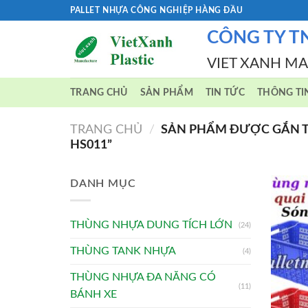
Skip
PALLET NHỰA CÔNG NGHIỆP HÀNG ĐẦU
to
CÔNG TY T
content
VIET XANH M
TRANG CHỦ
SẢN PHẨM
TIN TỨC
THÔNG TI
TRANG CHỦ
/
SẢN PHẨM ĐƯỢC GẮN T
HS011”
DANH MỤC
THÙNG NHỰA DUNG TÍCH LỚN
(24)
THÙNG TANK NHỰA
(4)
THÙNG NHỰA ĐA NĂNG CÓ
(11)
BÁNH XE