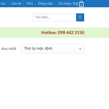
n tức
Liên hệ
FAQ
Đăng nhập
Giỏ hàng /
0
₫
0
Tìm
kiếm:
Hotline: 098 442 3150
ả duy nhất