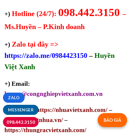
098.442.3150
Hotline (24/7):
–
+)
Ms.Huyền – P.Kinh doanh
Zalo tại đây =>
+)
https://zalo.me/0984423150
–
Huyền
Việt Xanh
+) Email:
huyen@congnghiepvietxanh.com.vn
ZALO
+) Website:
https://nhuavietxanh.com/
–
MESSENGER
https://palletnhua.vn/
–
BÁO GIÁ
098.442.3150
https://thungracvietxanh.com/