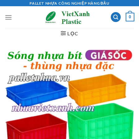
Skip
PALLET NHỰA CÔNG NGHIỆP HÀNG ĐẦU
to
0
content
LỌC