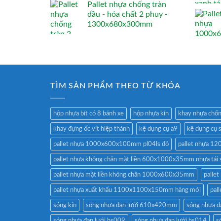
Pallet nhựa chống tràn
dầu - hóa chất 2 phuy -
1300x680x300mm
TÌM SẢN PHẨM THEO TỪ KHÓA
hộp nhựa bít có 8 bánh xe
hộp nhựa kín
khay nhựa chốn
khay đựng ốc vít hiệp thành
kệ dụng cụ a9
kệ dụng cụ 
pallet nhựa 1000x600x100mm pl04ls đỏ
pallet nhựa 
pallet nhựa không chân mặt liền 600x1000x35mm nhựa tái 
pallet nhựa mặt liền không chân 1000x600x35mm
palle
pallet nhựa xuất khẩu 1100x1100x150mm hàng mới
pal
sóng kín
sóng nhựa đan lưới 610x420mm
sóng nhựa 
sóng nhựa đan lưới hs009
sóng nhựa đan lưới hs014
s