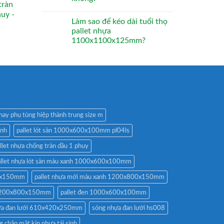
tràn
huy -
Làm sao để kéo dài tuổi thọ
pallet nhựa
1100x1100x125mm?
hay phụ tùng hiệp thành trung size m
anh
pallet lót sàn 1000x600x100mm pl04ls
llet nhựa chống tràn dầu 1 phuy
allet nhựa lót sàn màu xanh 1000x600x100mm
00x150mm
pallet nhựa mới màu xanh 1200x800x150mm
n 1200x800x150mm
pallet đen 1000x600x100mm
ựa đan lưới 610x420x250mm
sóng nhựa đan lưới hs008
g chân mặt kín nhựa tái sinh