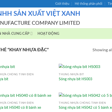
Giới thiệu
Hệ thống phân phối
Ti
NHH SẢN XUẤT VIỆT XANH
ANUFACTURE COMPANY LIMITED
N NHÀ CUNG CẤP
HOẠT ĐỘNG
HẺ “KHAY NHỰA ĐẶC”
Showing all
HỰA CHỐNG TĨNH ĐIỆN
THÙNG NHỰA BÍT
a bít
Sóng nhựa bít HS003
HỰA CHỐNG TĨNH ĐIỆN
THÙNG NHỰA CHỐNG TĨNH ĐIỆN
ựa bít HS040 có 8 bánh xe
Sóng nhựa bít HS042 có 5 bánh x