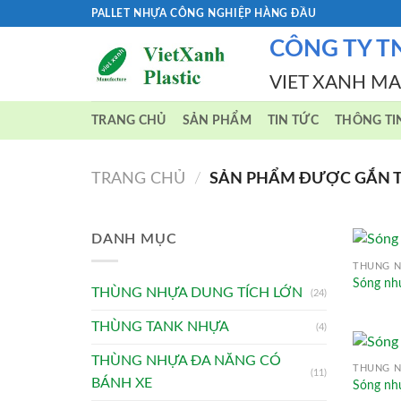
Skip
PALLET NHỰA CÔNG NGHIỆP HÀNG ĐẦU
to
CÔNG TY T
content
VIET XANH M
TRANG CHỦ
SẢN PHẨM
TIN TỨC
THÔNG TI
TRANG CHỦ
/
SẢN PHẨM ĐƯỢC GẮN T
DANH MỤC
THÙNG N
Sóng nhự
THÙNG NHỰA DUNG TÍCH LỚN
(24)
THÙNG TANK NHỰA
(4)
THÙNG NHỰA ĐA NĂNG CÓ
THÙNG N
(11)
BÁNH XE
Sóng nh