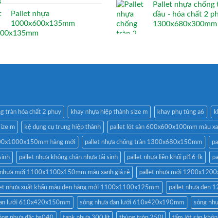
Pallet nhựa chống 
Pallet nhựa
dầu - hóa chất 2 p
1000x600x135mm
1300x680x300mm
g tràn hóa chất 2 phuy
khay nhựa hiệp thành size m
khay phụ tùng a6
k
size m
kệ dụng cụ trung hiệp thành
pallet lót sàn 600x600x100mm màu x
1200x1000x150mm hàng mới
pallet nhựa chống tràn 1300x680x150mm
pa
sinh
pallet nhựa không chân nhựa tái sinh
pallet nhựa liền khối pl16-lk
p
t nhựa mới 1100x1100x150mm màu xanh giá rẻ
pallet nhựa mới 1200x12
let nhựa xuất khẩu màu đen hàng mới 1100x1100x125mm
pallet nhựa đe
đan lưới 610x420x150mm
sóng nhựa đan lưới 610x420x190mm
sóng nh
óng nhựa đặc hs040
tank nhựa 300 lít
thùng tròn 250l
tấm lót sàn khôn