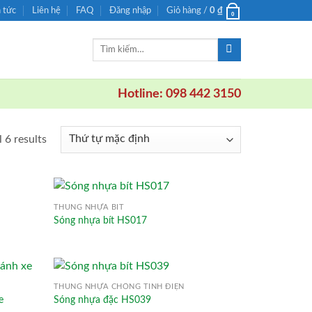
n tức
Liên hệ
FAQ
Đăng nhập
Giỏ hàng /
0
₫
0
Tìm
kiếm:
Hotline: 098 442 3150
 6 results
THÙNG NHỰA BÍT
Sóng nhựa bít HS017
THÙNG NHỰA CHỐNG TĨNH ĐIỆN
e
Sóng nhựa đặc HS039