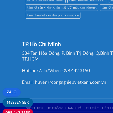
tấm lót sàn không chân mặt lưới màu xanh dương
tấm lót 
tấm nhựa lót sàn không chân mặt kín
TP.Hồ Chí Minh
334 Tân Hòa Đông, P. Bình Trị Đông, Q.Bình T
TP.HCM
Hotline/Zalo/Viber: 098.442.3150
Email: huyen@congnghiepvietxanh.com.vn
ZALO
MESSENGER
GIỚI THIỆU
HỆ THỐNG PHÂN PHỐI
TIN TỨC
LIÊN H
098.442.3150