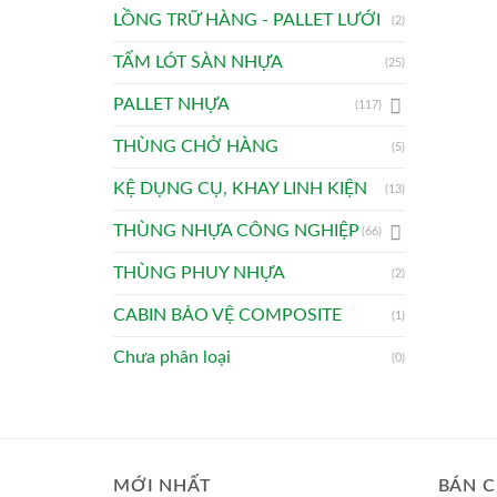
LỒNG TRỮ HÀNG - PALLET LƯỚI
(2)
TẤM LÓT SÀN NHỰA
(25)
PALLET NHỰA
(117)
THÙNG CHỞ HÀNG
(5)
KỆ DỤNG CỤ, KHAY LINH KIỆN
(13)
THÙNG NHỰA CÔNG NGHIỆP
(66)
THÙNG PHUY NHỰA
(2)
CABIN BẢO VỆ COMPOSITE
(1)
Chưa phân loại
(0)
MỚI NHẤT
BÁN C