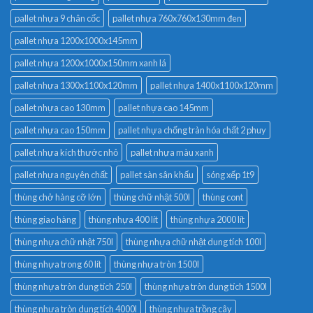
pallet nhựa 9 chân cốc
pallet nhựa 760x760x130mm đen
pallet nhựa 1200x1000x145mm
pallet nhựa 1200x1000x150mm xanh lá
pallet nhựa 1300x1100x120mm
pallet nhựa 1400x1100x120mm
pallet nhựa cao 130mm
pallet nhựa cao 145mm
pallet nhựa cao 150mm
pallet nhựa chống tràn hóa chất 2 phuy
pallet nhựa kích thước nhỏ
pallet nhựa màu xanh
pallet nhựa nguyên chất
pallet sàn sân khấu
sóng xếp 1t9
thùng chở hàng cỡ lớn
thùng chữ nhật 500l
thùng cont
thùng giao hàng
thùng nhựa 400 lít
thùng nhựa 2000 lít
thùng nhựa chữ nhật 750l
thùng nhựa chữ nhật dung tích 100l
thùng nhựa trong 60 lít
thùng nhựa tròn 1500l
thùng nhựa tròn dung tích 250l
thùng nhựa tròn dung tích 1500l
thùng nhựa tròn dung tích 4000l
thùng nhựa trồng cây