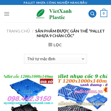
Skip
PALLET NHỰA CÔNG NGHIỆP HÀNG ĐẦU
to
0
content
TRANG CHỦ
/
SẢN PHẨM ĐƯỢC GẮN THẺ “PALLET
NHỰA 9 CHÂN CỐC”
LỌC