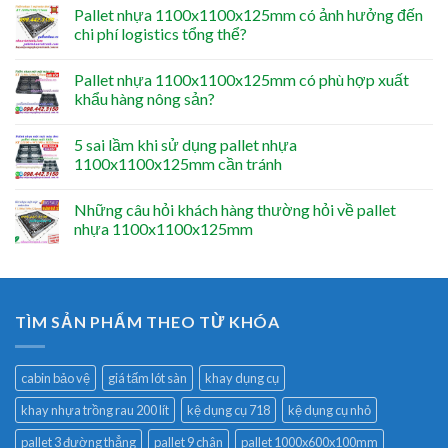
Pallet nhựa 1100x1100x125mm có ảnh hưởng đến
chi phí logistics tổng thể?
Pallet nhựa 1100x1100x125mm có phù hợp xuất
khẩu hàng nông sản?
5 sai lầm khi sử dụng pallet nhựa
1100x1100x125mm cần tránh
Những câu hỏi khách hàng thường hỏi về pallet
nhựa 1100x1100x125mm
TÌM SẢN PHẨM THEO TỪ KHÓA
cabin bảo vệ
giá tấm lót sàn
khay dụng cụ
khay nhựa trồng rau 200 lít
kệ dụng cụ 718
kệ dụng cụ nhỏ
pallet 3 đường thẳng
pallet 9 chân
pallet 1000x600x100mm