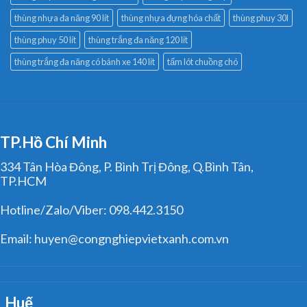
thùng nhựa đa năng 90 lít
thùng nhựa đựng hóa chất
thùng phuy 30l
thùng phuy 50 lít
thùng trắng đa năng 120 lít
thùng trắng đa năng có bánh xe 140 lít
tấm lót chuồng chó
TP.Hồ Chí Minh
334 Tân Hòa Đông, P. Bình Trị Đông, Q.Bình Tân,
TP.HCM
Hotline/Zalo/Viber: 098.442.3150
Email: huyen@congnghiepvietxanh.com.vn
Huế