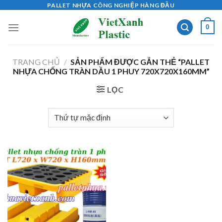
Skip
PALLET NHỰA CÔNG NGHIỆP HÀNG ĐẦU
to
0
content
TRANG CHỦ
/
SẢN PHẨM ĐƯỢC GẮN THẺ “PALLET
NHỰA CHỐNG TRÀN DẦU 1 PHUY 720X720X160MM”
LỌC