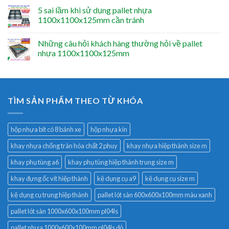
5 sai lầm khi sử dụng pallet nhựa
1100x1100x125mm cần tránh
Những câu hỏi khách hàng thường hỏi về pallet
nhựa 1100x1100x125mm
TÌM SẢN PHẨM THEO TỪ KHÓA
hộp nhựa bít có 8 bánh xe
hộp nhựa kín
khay nhựa chống tràn hóa chất 2 phuy
khay nhựa hiệp thành size m
khay phụ tùng a6
khay phụ tùng hiệp thành trung size m
khay đựng ốc vít hiệp thành
kệ dụng cụ a9
kệ dụng cụ size m
kệ dụng cụ trung hiệp thành
pallet lót sàn 600x600x100mm màu xanh
pallet lót sàn 1000x600x100mm pl04ls
pallet nhựa 1000x600x100mm pl04ls đỏ