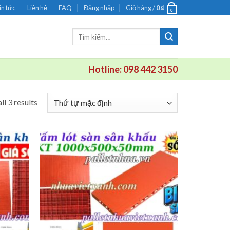
in tức
Liên hệ
FAQ
Đăng nhập
Giỏ hàng /
0
₫
0
Tìm
kiếm:
Hotline: 098 442 3150
ll 3 results