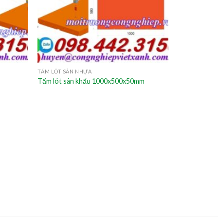
TẤM LÓT SÀN NHỰA
Tấm lót sân khấu 1000x500x50mm