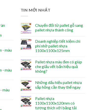
TIN MỚI NHẤT
ràn
Chuyển đổi từ pallet gỗ sang
pallet nhựa thành công
m
Doanh nghiệp tiết kiệm chi
phí nhờ pallet nhựa
 - màu
1100x1100x125mm
Pallet nhựa màu đen có giúp
che giấu vết bẩn hiệu quả
 - màu
không?
Những dấu hiệu pallet nhựa
sắp hỏng cần thay thế ngay
- màu
Pallet nhựa
1100x1100x120mm có
tương thích với băng tải
m