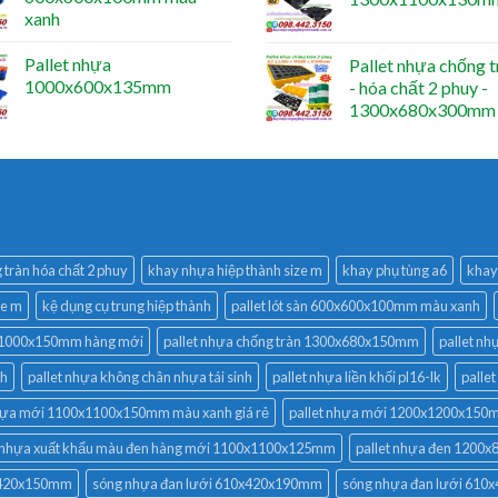
xanh
Pallet nhựa
Pallet nhựa chống t
1000x600x135mm
- hóa chất 2 phuy -
1300x680x300mm
tràn hóa chất 2 phuy
khay nhựa hiệp thành size m
khay phụ tùng a6
khay 
ze m
kệ dụng cụ trung hiệp thành
pallet lót sàn 600x600x100mm màu xanh
0x1000x150mm hàng mới
pallet nhựa chống tràn 1300x680x150mm
pallet nh
nh
pallet nhựa không chân nhựa tái sinh
pallet nhựa liền khối pl16-lk
palle
nhựa mới 1100x1100x150mm màu xanh giá rẻ
pallet nhựa mới 1200x1200x15
t nhựa xuất khẩu màu đen hàng mới 1100x1100x125mm
pallet nhựa đen 1200
0x420x150mm
sóng nhựa đan lưới 610x420x190mm
sóng nhựa đan lưới 61