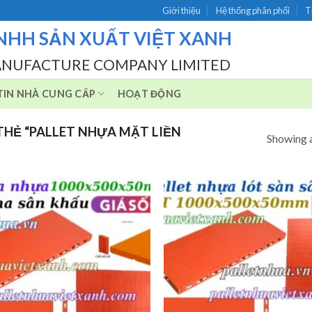
Giới thiệu
Hệ thống phân phối
T
NHH SẢN XUẤT VIỆT XANH
ANUFACTURE COMPANY LIMITED
IN NHÀ CUNG CẤP
HOẠT ĐỘNG
HẺ “PALLET NHỰA MẶT LIỀN
Showing a