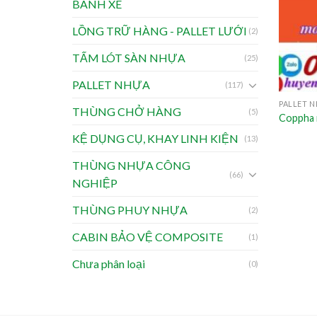
BÁNH XE
LỒNG TRỮ HÀNG - PALLET LƯỚI
(2)
TẤM LÓT SÀN NHỰA
(25)
PALLET NHỰA
(117)
PALLET N
THÙNG CHỞ HÀNG
(5)
Coppha
KỆ DỤNG CỤ, KHAY LINH KIỆN
(13)
THÙNG NHỰA CÔNG
(66)
NGHIỆP
THÙNG PHUY NHỰA
(2)
CABIN BẢO VỆ COMPOSITE
(1)
Chưa phân loại
(0)