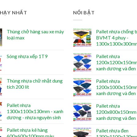
CHẠY NHẤT
NỔI BẬT
Thùng chở hàng sau xe máy
Pallet nhựa chống t
loại max
BVMT 4 phuy -
1300x1300x300m
Sóng nhựa xếp 1T9
Pallet nhựa
1200x1200x150mm
xanh dương và đen
Thùng nhựa chữ nhật dung
Pallet nhựa
tích 200 lít
1200x1000x150mm
xanh dương và đen
Pallet nhựa
Pallet nhựa
1300x1100x130mm - xanh
1200x800x150mm 
dương - nhựa nguyên sinh
xanh dương và đen
Pallet nhựa kê hàng
Pallet nhựa đen
600x600x100mm màu
1300x1100x130m