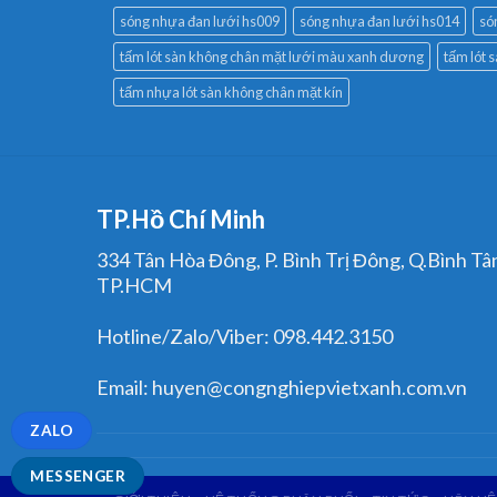
sóng nhựa đan lưới hs009
sóng nhựa đan lưới hs014
só
tấm lót sàn không chân mặt lưới màu xanh dương
tấm lót 
tấm nhựa lót sàn không chân mặt kín
TP.Hồ Chí Minh
334 Tân Hòa Đông, P. Bình Trị Đông, Q.Bình Tâ
TP.HCM
Hotline/Zalo/Viber: 098.442.3150
Email: huyen@congnghiepvietxanh.com.vn
ZALO
MESSENGER