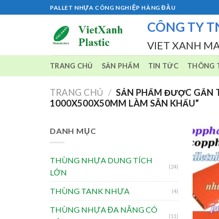
Skip
PALLET NHỰA CÔNG NGHIỆP HÀNG ĐẦU
to
CÔNG TY T
content
VIET XANH M
TRANG CHỦ
SẢN PHẨM
TIN TỨC
THÔNG T
TRANG CHỦ
/
SẢN PHẨM ĐƯỢC GẮN T
1000X500X50MM LÀM SÂN KHẤU”
DANH MỤC
THÙNG NHỰA DUNG TÍCH
(24)
LỚN
THÙNG TANK NHỰA
(4)
THÙNG NHỰA ĐA NĂNG CÓ
(11)