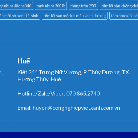
ng nhựa đặc hs040
tank nhựa 300 lít
thùng tròn 250l
tấm lót sàn không châ
sàn mặt hở xanh tái sinh
tấm lót sàn mặt kín màu xanh dương
tấm nhựa lót s
Huế
n,
Kiệt 344 Trưng Nữ Vương, P. Thủy Dương, TX.
Hương Thủy, Huế
Hotline/Zalo/Viber: 070.865.2740
Email: huyen@congnghiepvietxanh.com.vn