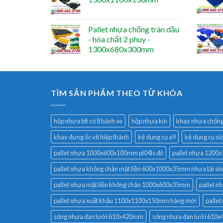
Pallet nhựa chống tràn dầu
- hóa chất 2 phuy -
1300x680x300mm
TÌM SẢN PHẨM THEO TỪ KHÓA
hộp nhựa bít có 8 bánh xe
hộp nhựa kín
khay nhựa chống 
khay đựng ốc vít hiệp thành
kệ dụng cụ a9
kệ dụng cụ si
pallet nhựa 1000x600x100mm pl04ls đỏ
pallet nhựa 120
pallet nhựa không chân mặt liền 600x1000x35mm nhựa tái si
pallet nhựa mặt liền không chân 1000x600x35mm
pallet 
pallet nhựa xuất khẩu 1100x1100x150mm hàng mới
palle
sóng nhựa đan lưới 610x420mm
sóng nhựa đan lưới 61