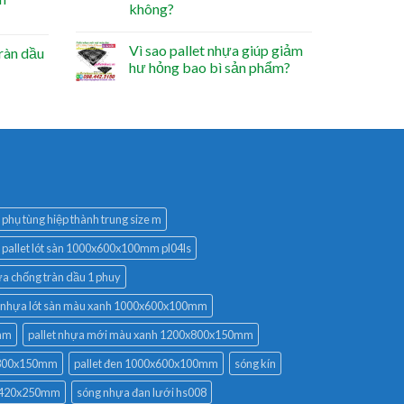
không?
Vì sao pallet nhựa giúp giảm
ràn dầu
hư hỏng bao bì sản phẩm?
phụ tùng hiệp thành trung size m
pallet lót sàn 1000x600x100mm pl04ls
ựa chống tràn dầu 1 phuy
t nhựa lót sàn màu xanh 1000x600x100mm
0mm
pallet nhựa mới màu xanh 1200x800x150mm
x800x150mm
pallet đen 1000x600x100mm
sóng kín
0x420x250mm
sóng nhựa đan lưới hs008