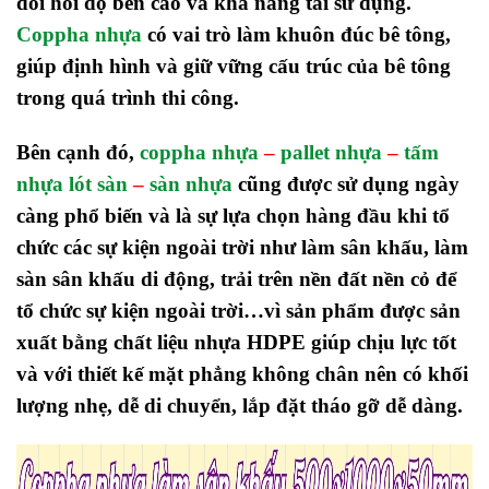
đòi hỏi độ bền cao và khả năng tái sử dụng.
Coppha nhựa
có vai trò làm khuôn đúc bê tông,
giúp định hình và giữ vững cấu trúc của bê tông
trong quá trình thi công.
Bên cạnh đó,
coppha nhựa
–
pallet nhựa
–
tấm
nhựa lót sàn
–
sàn nhựa
cũng được sử dụng ngày
càng phổ biến và là sự lựa chọn hàng đầu khi tổ
chức các sự kiện ngoài trời như làm sân khấu, làm
sàn sân khấu di động, trải trên nền đất nền cỏ để
tổ chức sự kiện ngoài trời…vì sản phẩm được sản
xuất bằng chất liệu nhựa HDPE giúp chịu lực tốt
và với thiết kế mặt phẳng không chân nên có khối
lượng nhẹ, dễ di chuyển, lắp đặt tháo gỡ dễ dàng.