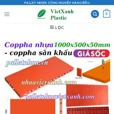
Skip
PALLET NHỰA CÔNG NGHIỆP HÀNG ĐẦU
to
0
content
LỌC