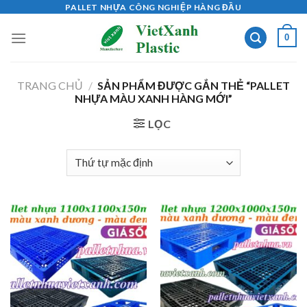
Skip
PALLET NHỰA CÔNG NGHIỆP HÀNG ĐẦU
to
0
content
TRANG CHỦ
/
SẢN PHẨM ĐƯỢC GẮN THẺ “PALLET
NHỰA MÀU XANH HÀNG MỚI”
LỌC