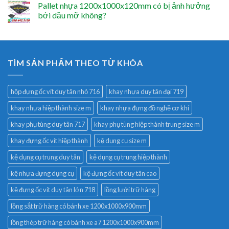
Pallet nhựa 1200x1000x120mm có bị ảnh hưởng
bởi dầu mỡ không?
TÌM SẢN PHẨM THEO TỪ KHÓA
hộp đựng ốc vít duy tân nhỏ 716
khay nhựa duy tân đại 719
khay nhựa hiệp thành size m
khay nhựa đựng đồ nghề cơ khí
khay phụ tùng duy tân 717
khay phụ tùng hiệp thành trung size m
khay đựng ốc vít hiệp thành
kệ dụng cụ size m
kệ dụng cụ trung duy tân
kệ dụng cụ trung hiệp thành
kệ nhựa đựng dụng cụ
kệ đựng ốc vít duy tân cao
kệ đựng ốc vít duy tân lớn 718
lồng lưới trữ hàng
lồng sắt trữ hàng có bánh xe 1200x1000x900mm
lồng thép trữ hàng có bánh xe a7 1200x1000x900mm