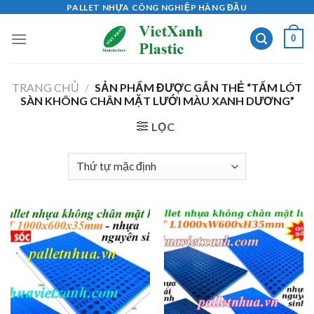
Skip
PALLET NHỰA CÔNG NGHIỆP HÀNG ĐẦU
to
0
content
TRANG CHỦ
/
SẢN PHẨM ĐƯỢC GẮN THẺ “TẤM LÓT
SÀN KHÔNG CHÂN MẶT LƯỚI MÀU XANH DƯƠNG”
LỌC