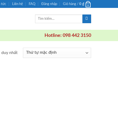
n tức
Liên hệ
FAQ
Đăng nhập
Giỏ hàng /
0
₫
0
Tìm
kiếm:
Hotline: 098 442 3150
ả duy nhất