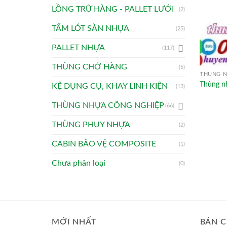
LỒNG TRỮ HÀNG - PALLET LƯỚI
(2)
TẤM LÓT SÀN NHỰA
(25)
PALLET NHỰA
(117)
THÙNG CHỞ HÀNG
(5)
THÙNG 
Thùng nh
KỆ DỤNG CỤ, KHAY LINH KIỆN
(13)
THÙNG NHỰA CÔNG NGHIỆP
(66)
THÙNG PHUY NHỰA
(2)
CABIN BẢO VỆ COMPOSITE
(1)
Chưa phân loại
(0)
MỚI NHẤT
BÁN C