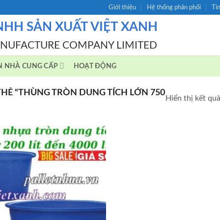
Giới thiệu
Hệ thống phân phối
Ti
NHH SẢN XUẤT VIỆT XANH
ANUFACTURE COMPANY LIMITED
N NHÀ CUNG CẤP
HOẠT ĐỘNG
Ẻ “THÙNG TRÒN DUNG TÍCH LỚN 750
Hiển thị kết qu