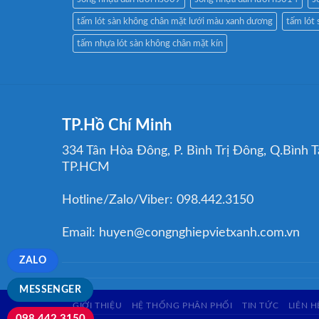
tấm lót sàn không chân mặt lưới màu xanh dương
tấm lót 
tấm nhựa lót sàn không chân mặt kín
TP.Hồ Chí Minh
334 Tân Hòa Đông, P. Bình Trị Đông, Q.Bình T
TP.HCM
Hotline/Zalo/Viber: 098.442.3150
Email: huyen@congnghiepvietxanh.com.vn
ZALO
MESSENGER
GIỚI THIỆU
HỆ THỐNG PHÂN PHỐI
TIN TỨC
LIÊN H
098.442.3150