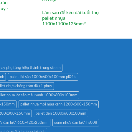
tràn
huy -
Làm sao để kéo dài tuổi thọ
pallet nhựa
1100x1100x125mm?
hay phụ tùng hiệp thành trung size m
anh
pallet lót sàn 1000x600x100mm pl04ls
llet nhựa chống tràn dầu 1 phuy
allet nhựa lót sàn màu xanh 1000x600x100mm
00x150mm
pallet nhựa mới màu xanh 1200x800x150mm
n 1200x800x150mm
pallet đen 1000x600x100mm
ựa đan lưới 610x420x250mm
sóng nhựa đan lưới hs008
g chân mặt kín nhựa tái sinh