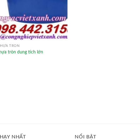
NHỰA TRÒN
ựa tròn dung tích lớn
HẠY NHẤT
NỔI BẬT