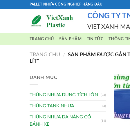
Skip
PALLET NHỰA CÔNG NGHIỆP HÀNG ĐẦU
to
CÔNG TY T
content
VIET XANH M
TRANG CHỦ
SẢN PHẨM
TIN TỨC
THÔNG TI
TRANG CHỦ
/
SẢN PHẨM ĐƯỢC GẮN TH
LÍT”
DANH MỤC
THÙNG NHỰA DUNG TÍCH LỚN
(24)
THÙNG TANK NHỰA
(4)
THÙNG NHỰA ĐA NĂNG CÓ
(11)
BÁNH XE