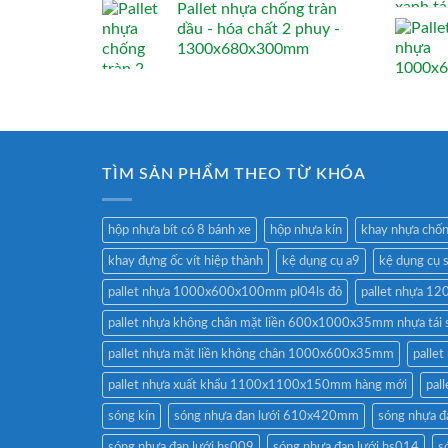
Pallet nhựa chống tràn
dầu - hóa chất 2 phuy -
1300x680x300mm
TÌM SẢN PHẨM THEO TỪ KHÓA
hộp nhựa bít có 8 bánh xe
hộp nhựa kín
khay nhựa chốn
khay đựng ốc vít hiệp thành
kệ dụng cụ a9
kệ dụng cụ 
pallet nhựa 1000x600x100mm pl04ls đỏ
pallet nhựa 
pallet nhựa không chân mặt liền 600x1000x35mm nhựa tái 
pallet nhựa mặt liền không chân 1000x600x35mm
palle
pallet nhựa xuất khẩu 1100x1100x150mm hàng mới
pal
sóng kín
sóng nhựa đan lưới 610x420mm
sóng nhựa 
sóng nhựa đan lưới hs009
sóng nhựa đan lưới hs014
s