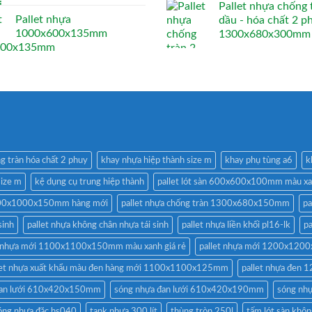
Pallet nhựa chống 
Pallet nhựa
dầu - hóa chất 2 p
1000x600x135mm
1300x680x300mm
g tràn hóa chất 2 phuy
khay nhựa hiệp thành size m
khay phụ tùng a6
k
size m
kệ dụng cụ trung hiệp thành
pallet lót sàn 600x600x100mm màu x
1200x1000x150mm hàng mới
pallet nhựa chống tràn 1300x680x150mm
pa
sinh
pallet nhựa không chân nhựa tái sinh
pallet nhựa liền khối pl16-lk
p
t nhựa mới 1100x1100x150mm màu xanh giá rẻ
pallet nhựa mới 1200x12
let nhựa xuất khẩu màu đen hàng mới 1100x1100x125mm
pallet nhựa đe
đan lưới 610x420x150mm
sóng nhựa đan lưới 610x420x190mm
sóng nh
óng nhựa đặc hs040
tank nhựa 300 lít
thùng tròn 250l
tấm lót sàn khôn