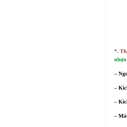
*. Th
nhựa
– Ng
– Kíc
– Kí
– Màu