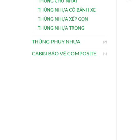
THÙNG CHỮ NHẬT
THÙNG NHỰA CÓ BÁNH XE
THÙNG NHỰA XẾP GỌN
THÙNG NHỰA TRONG
THÙNG PHUY NHỰA
(2)
CABIN BẢO VỆ COMPOSITE
(1)