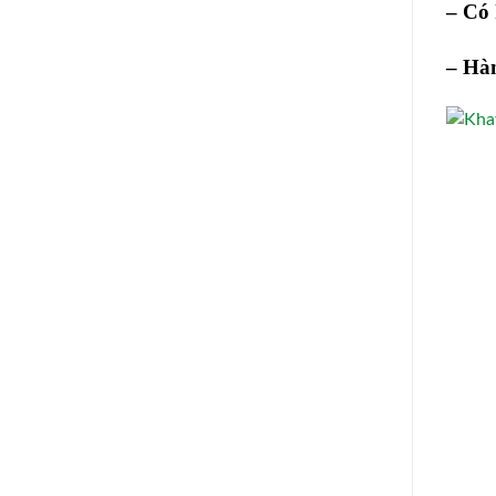
– Có 
– Hà