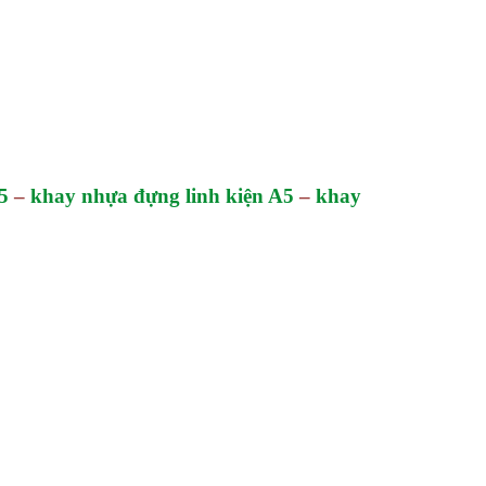
5
–
khay nhựa đựng linh kiện A5
–
khay