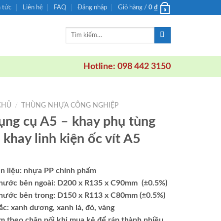
n tức
Liên hệ
FAQ
Đăng nhập
Giỏ hàng /
0
₫
0
Tìm
kiếm:
Hotline: 098 442 3150
CHỦ
/
THÙNG NHỰA CÔNG NGHIỆP
ụng cụ A5 – khay phụ tùng
 khay linh kiện ốc vít A5
n liệu: nhựa PP chính phẩm
thước bên ngoài:
D200 x R135 x C90mm
(±0.5%)
thước bên trong: D150 x R113 x C80mm
(±0.5%)
c: xanh dương, xanh lá, đỏ, vàng
m theo chân nối khi mua kệ để ráp thành nhiều