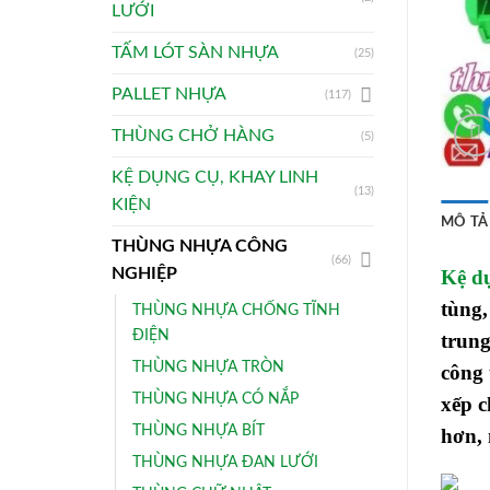
LƯỚI
TẤM LÓT SÀN NHỰA
(25)
PALLET NHỰA
(117)
THÙNG CHỞ HÀNG
(5)
KỆ DỤNG CỤ, KHAY LINH
(13)
KIỆN
MÔ TẢ
THÙNG NHỰA CÔNG
(66)
NGHIỆP
Kệ d
tùng,
THÙNG NHỰA CHỐNG TĨNH
ĐIỆN
trung
THÙNG NHỰA TRÒN
công 
THÙNG NHỰA CÓ NẮP
xếp c
THÙNG NHỰA BÍT
hơn, 
THÙNG NHỰA ĐAN LƯỚI