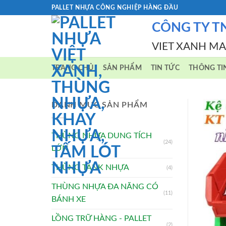
Skip
PALLET NHỰA CÔNG NGHIỆP HÀNG ĐẦU
to
CÔNG TY T
content
VIET XANH M
TRANG CHỦ
SẢN PHẨM
TIN TỨC
THÔNG TI
DANH MỤC SẢN PHẨM
THÙNG NHỰA DUNG TÍCH
(24)
LỚN
THÙNG TANK NHỰA
(4)
THÙNG NHỰA ĐA NĂNG CÓ
(11)
BÁNH XE
LỒNG TRỮ HÀNG - PALLET
(2)