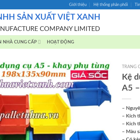
Giới thiệu
Hệ thống phân phối
Ti
NHH SẢN XUẤT VIỆT XANH
ANUFACTURE COMPANY LIMITED
N NHÀ CUNG CẤP
HOẠT ĐỘNG
TRANG 
Kệ d
A5 –
– Nguyê
– Kích 
– Kích 
– Màu sắ
– Có kè