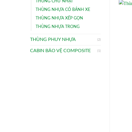
THÙNG CHỮ NHẬT
THÙNG NHỰA CÓ BÁNH XE
THÙNG NHỰA XẾP GỌN
THÙNG NHỰA TRONG
THÙNG PHUY NHỰA
(2)
CABIN BẢO VỆ COMPOSITE
(1)