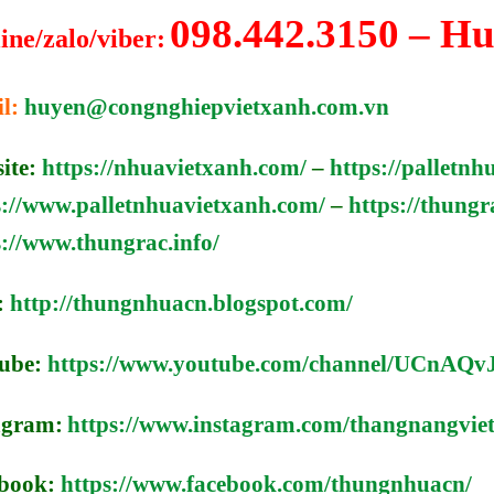
098.442.3150 – H
ine/zalo/viber:
l:
huyen@congnghiepvietxanh.com.vn
ite:
https://nhuavietxanh.com/
–
https://palletnh
s://www.palletnhuavietxanh.com/
–
https://thung
s://www.thungrac.info/
:
http://thungnhuacn.blogspot.com/
ube:
https://www.youtube.com/channel/UCn
agram:
https://www.instagram.com/thangnangviet
book:
https://www.facebook.com/thungnhuacn/