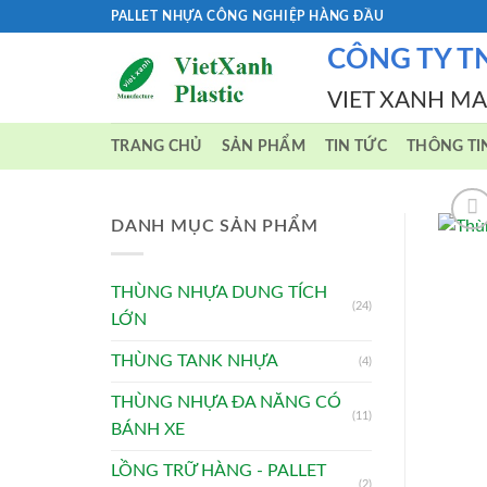
Skip
PALLET NHỰA CÔNG NGHIỆP HÀNG ĐẦU
to
CÔNG TY T
content
VIET XANH M
TRANG CHỦ
SẢN PHẨM
TIN TỨC
THÔNG TI
DANH MỤC SẢN PHẨM
THÙNG NHỰA DUNG TÍCH
(24)
LỚN
THÙNG TANK NHỰA
(4)
THÙNG NHỰA ĐA NĂNG CÓ
(11)
BÁNH XE
LỒNG TRỮ HÀNG - PALLET
(2)