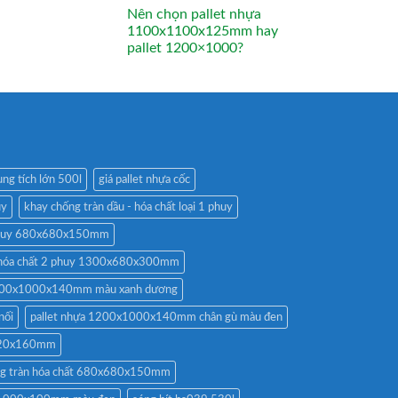
Nên chọn pallet nhựa
1100x1100x125mm hay
pallet 1200×1000?
ng tích lớn 500l
giá pallet nhựa cốc
uy
khay chống tràn dầu - hóa chất loại 1 phuy
 phuy 680x680x150mm
n hóa chất 2 phuy 1300x680x300mm
 1200x1000x140mm màu xanh dương
nối
pallet nhựa 1200x1000x140mm chân gù màu đen
x720x160mm
ống tràn hóa chất 680x680x150mm