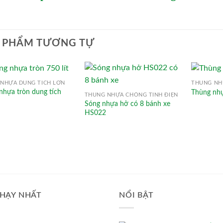
 PHẨM TƯƠNG TỰ
NHỰA DUNG TÍCH LỚN
THÙNG NH
nhựa tròn dung tích
Thùng nhự
THÙNG NHỰA CHỐNG TĨNH ĐIỆN
Sóng nhựa hở có 8 bánh xe
HS022
HẠY NHẤT
NỔI BẬT