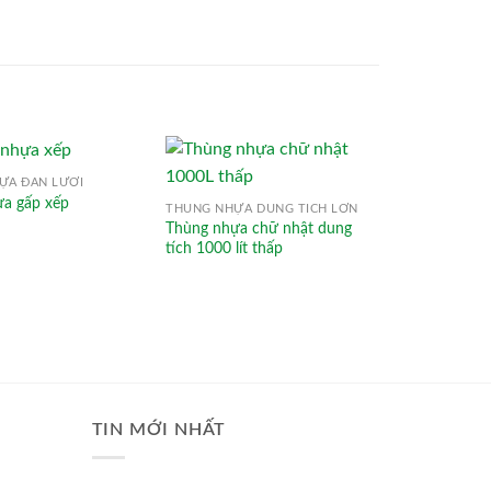
ỰA ĐAN LƯỚI
THÙNG NHỰA 
a gấp xếp
Sóng nhựa x
THÙNG NHỰA DUNG TÍCH LỚN
Thùng nhựa chữ nhật dung
tích 1000 lít thấp
TIN MỚI NHẤT