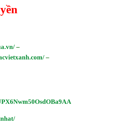
uyền
ua.vn/
–
racvietxanh.com/
–
AQvJPX6Nwm50OsdOBa9AA
nhat/