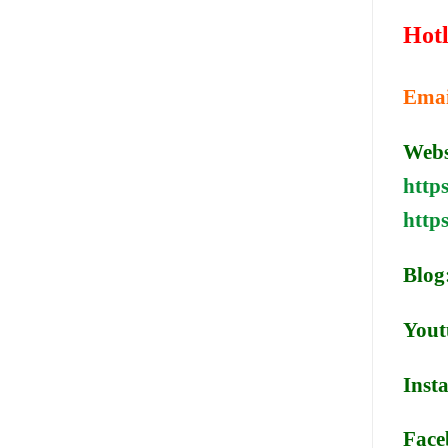
Hotl
Emai
Webs
http
http
Blog
Yout
Inst
Face