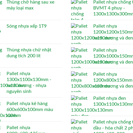
Thùng chở hàng sau xe
Pallet nhựa chống 
máy loại max
BVMT 4 phuy -
1300x1300x300m
Sóng nhựa xếp 1T9
Pallet nhựa
1200x1200x150mm
xanh dương và đen
Thùng nhựa chữ nhật
Pallet nhựa
dung tích 200 lít
1200x1000x150mm
xanh dương và đen
Pallet nhựa
Pallet nhựa
1300x1100x130mm -
1200x800x150mm 
xanh dương - nhựa
xanh dương và đen
nguyên sinh
Pallet nhựa đen
Pallet nhựa kê hàng
1300x1100x130m
600x600x100mm màu
xanh
Pallet nhựa chống 
Pallet nhựa
dầu - hóa chất 2 p