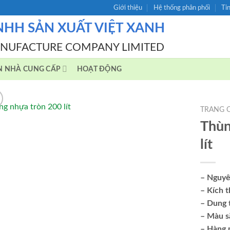
Giới thiệu
Hệ thống phân phối
Ti
NHH SẢN XUẤT VIỆT XANH
ANUFACTURE COMPANY LIMITED
N NHÀ CUNG CẤP
HOẠT ĐỘNG
TRANG 
Thùn
lít
– Nguyê
– Kích 
– Dung t
– Màu s
– Hàng 