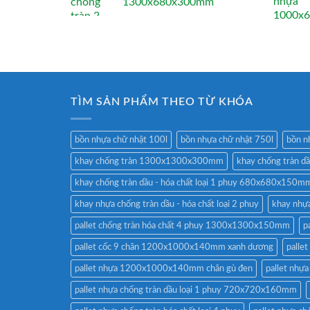
1300x680x300mm
TÌM SẢN PHẨM THEO TỪ KHÓA
bồn nhựa chữ nhật 100l
bồn nhựa chữ nhật 750l
bồn n
khay chống tràn 1300x1300x300mm
khay chống tràn 
khay chống tràn dầu - hóa chất loại 1 phuy 680x680x150m
khay nhựa chống tràn dầu - hóa chất loại 2 phuy
khay nhự
pallet chống tràn hóa chất 4 phuy 1300x1300x150mm
p
pallet cốc 9 chân 1200x1000x140mm xanh dương
palle
pallet nhựa 1200x1000x140mm chân gù đen
pallet nhự
pallet nhựa chống tràn dầu loại 1 phuy 720x720x160mm