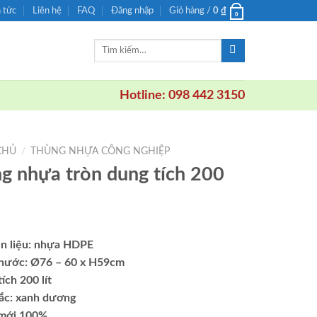
n tức
Liên hệ
FAQ
Đăng nhập
Giỏ hàng /
0
₫
0
Tìm
kiếm:
Hotline: 098 442 3150
CHỦ
/
THÙNG NHỰA CÔNG NGHIỆP
g nhựa tròn dung tích 200
n liệu: nhựa HDPE
thước: Ø76 – 60 x H59cm
ích 200 lít
ắc: xanh dương
mới 100%