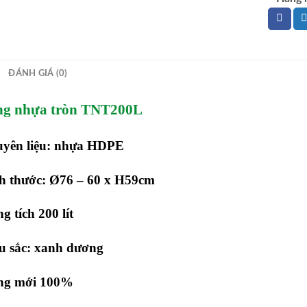
ĐÁNH GIÁ (0)
g nhựa tròn TNT200L
uyên liệu: nhựa HDPE
h thước:
Ø
76 – 60 x H59cm
g tích 200 lít
u sắc: xanh dương
ng mới 100%