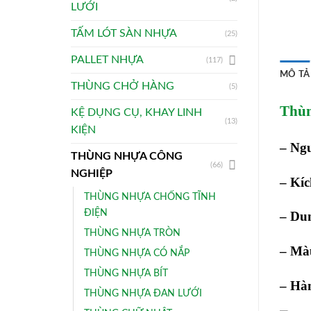
LƯỚI
TẤM LÓT SÀN NHỰA
(25)
PALLET NHỰA
(117)
MÔ TẢ
THÙNG CHỞ HÀNG
(5)
Thùn
KỆ DỤNG CỤ, KHAY LINH
(13)
KIỆN
– Ng
THÙNG NHỰA CÔNG
(66)
NGHIỆP
– Kíc
THÙNG NHỰA CHỐNG TĨNH
ĐIỆN
– Dun
THÙNG NHỰA TRÒN
– Mà
THÙNG NHỰA CÓ NẮP
THÙNG NHỰA BÍT
– Hà
THÙNG NHỰA ĐAN LƯỚI