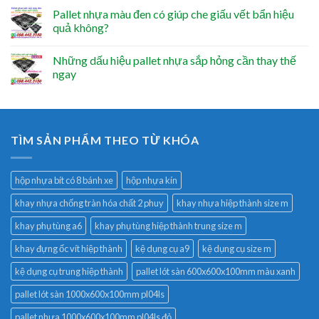
Pallet nhựa màu đen có giúp che giấu vết bẩn hiệu
quả không?
Những dấu hiệu pallet nhựa sắp hỏng cần thay thế
ngay
TÌM SẢN PHẨM THEO TỪ KHÓA
hộp nhựa bít có 8 bánh xe
hộp nhựa kín
khay nhựa chống tràn hóa chất 2 phuy
khay nhựa hiệp thành size m
khay phụ tùng a6
khay phụ tùng hiệp thành trung size m
khay đựng ốc vít hiệp thành
kệ dụng cụ a9
kệ dụng cụ size m
kệ dụng cụ trung hiệp thành
pallet lót sàn 600x600x100mm màu xanh
pallet lót sàn 1000x600x100mm pl04ls
pallet nhựa 1000x600x100mm pl04ls đỏ