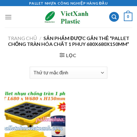
Skip
PALLET NHỰA CÔNG NGHIỆP HÀNG ĐẦU
to
0
content
TRANG CHỦ
/
SẢN PHẨM ĐƯỢC GẮN THẺ “PALLET
CHỐNG TRÀN HÓA CHẤT 1 PHUY 680X680X150MM”
LỌC