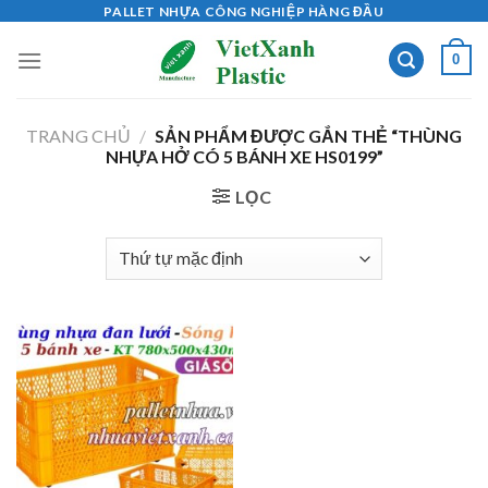
Skip
PALLET NHỰA CÔNG NGHIỆP HÀNG ĐẦU
to
0
content
TRANG CHỦ
/
SẢN PHẨM ĐƯỢC GẮN THẺ “THÙNG
NHỰA HỞ CÓ 5 BÁNH XE HS0199”
LỌC