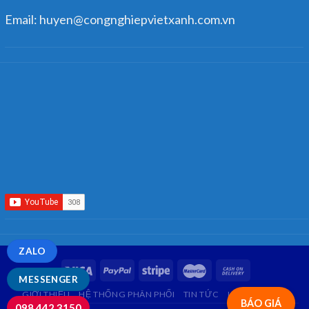
Email: huyen@congnghiepvietxanh.com.vn
ZALO
MESSENGER
GIỚI THIỆU
HỆ THỐNG PHÂN PHỐI
TIN TỨC
LIÊN HỆ
FAQ
BÁO GIÁ
098.442.3150