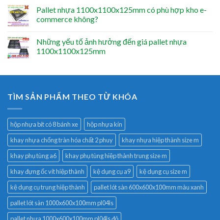
Pallet nhựa 1100x1100x125mm có phù hợp kho e-
commerce không?
Những yếu tố ảnh hưởng đến giá pallet nhựa
1100x1100x125mm
TÌM SẢN PHẨM THEO TỪ KHÓA
hộp nhựa bít có 8 bánh xe
hộp nhựa kín
khay nhựa chống tràn hóa chất 2 phuy
khay nhựa hiệp thành size m
khay phụ tùng a6
khay phụ tùng hiệp thành trung size m
khay đựng ốc vít hiệp thành
kệ dụng cụ a9
kệ dụng cụ size m
kệ dụng cụ trung hiệp thành
pallet lót sàn 600x600x100mm màu xanh
pallet lót sàn 1000x600x100mm pl04ls
pallet nhựa 1000x600x100mm pl04ls đỏ