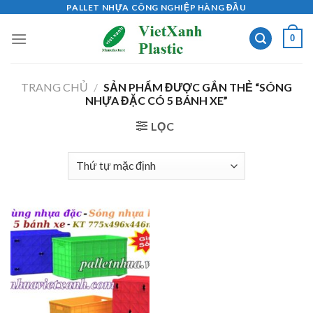
Skip
PALLET NHỰA CÔNG NGHIỆP HÀNG ĐẦU
to
0
content
TRANG CHỦ
/
SẢN PHẨM ĐƯỢC GẮN THẺ “SÓNG
NHỰA ĐẶC CÓ 5 BÁNH XE”
LỌC