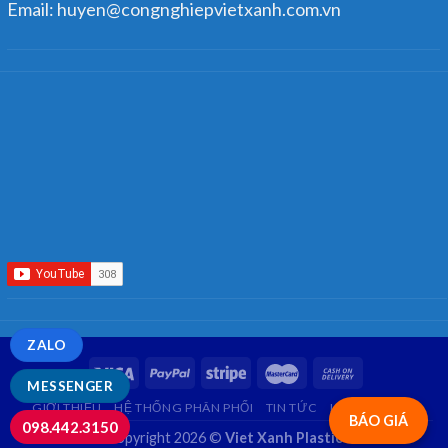
Email: huyen@congnghiepvietxanh.com.vn
ZALO
MESSENGER
GIỚI THIỆU
HỆ THỐNG PHÂN PHỐI
TIN TỨC
LIÊN HỆ
FAQ
BÁO GIÁ
098.442.3150
Copyright 2026 ©
Viet Xanh Plastic