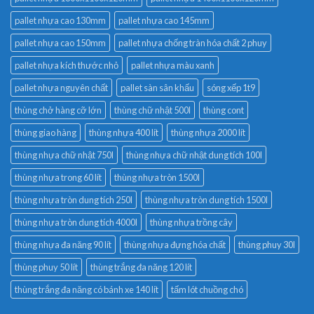
pallet nhựa cao 130mm
pallet nhựa cao 145mm
pallet nhựa cao 150mm
pallet nhựa chống tràn hóa chất 2 phuy
pallet nhựa kích thước nhỏ
pallet nhựa màu xanh
pallet nhựa nguyên chất
pallet sàn sân khấu
sóng xếp 1t9
thùng chở hàng cỡ lớn
thùng chữ nhật 500l
thùng cont
thùng giao hàng
thùng nhựa 400 lít
thùng nhựa 2000 lít
thùng nhựa chữ nhật 750l
thùng nhựa chữ nhật dung tích 100l
thùng nhựa trong 60 lít
thùng nhựa tròn 1500l
thùng nhựa tròn dung tích 250l
thùng nhựa tròn dung tích 1500l
thùng nhựa tròn dung tích 4000l
thùng nhựa trồng cây
thùng nhựa đa năng 90 lít
thùng nhựa đựng hóa chất
thùng phuy 30l
thùng phuy 50 lít
thùng trắng đa năng 120 lít
thùng trắng đa năng có bánh xe 140 lít
tấm lót chuồng chó