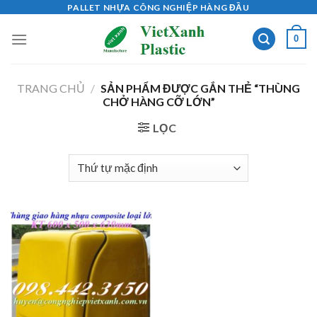
Skip
PALLET NHỰA CÔNG NGHIỆP HÀNG ĐẦU
to
0
content
TRANG CHỦ
/
SẢN PHẨM ĐƯỢC GẮN THẺ “THÙNG
CHỞ HÀNG CỠ LỚN”
LỌC