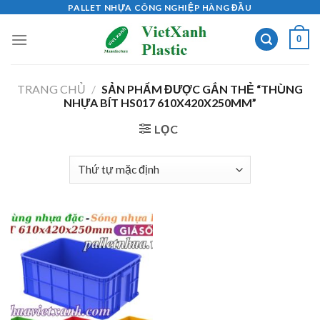
Skip
PALLET NHỰA CÔNG NGHIỆP HÀNG ĐẦU
to
0
content
TRANG CHỦ
/
SẢN PHẨM ĐƯỢC GẮN THẺ “THÙNG
NHỰA BÍT HS017 610X420X250MM”
LỌC