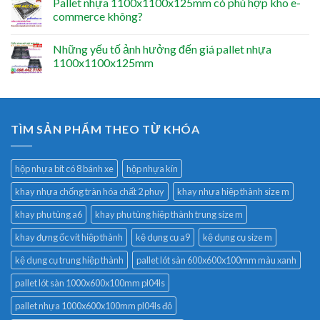
Pallet nhựa 1100x1100x125mm có phù hợp kho e-
commerce không?
Những yếu tố ảnh hưởng đến giá pallet nhựa
1100x1100x125mm
TÌM SẢN PHẨM THEO TỪ KHÓA
hộp nhựa bít có 8 bánh xe
hộp nhựa kín
khay nhựa chống tràn hóa chất 2 phuy
khay nhựa hiệp thành size m
khay phụ tùng a6
khay phụ tùng hiệp thành trung size m
khay đựng ốc vít hiệp thành
kệ dụng cụ a9
kệ dụng cụ size m
kệ dụng cụ trung hiệp thành
pallet lót sàn 600x600x100mm màu xanh
pallet lót sàn 1000x600x100mm pl04ls
pallet nhựa 1000x600x100mm pl04ls đỏ