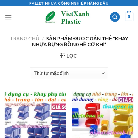
Skip
PALLET NHỰA CÔNG NGHIỆP HÀNG ĐẦU
to
0
content
TRANG CHỦ
/
SẢN PHẨM ĐƯỢC GẮN THẺ “KHAY
NHỰA ĐỰNG ĐỒ NGHỀ CƠ KHÍ”
LỌC