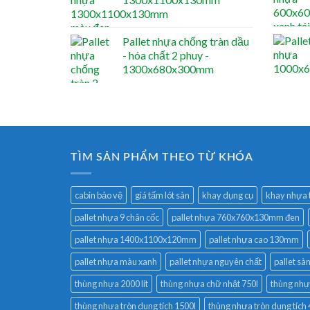
Pallet nhựa chống tràn dầu
- hóa chất 2 phuy -
1300x680x300mm
TÌM SẢN PHẨM THEO TỪ KHÓA
cabin bảo vệ
giá tấm lót sàn
khay dụng cụ
khay nhựa t
pallet nhựa 9 chân cốc
pallet nhựa 760x760x130mm đen
pallet nhựa 1400x1100x120mm
pallet nhựa cao 130mm
pallet nhựa màu xanh
pallet nhựa nguyên chất
pallet sà
thùng nhựa 2000 lít
thùng nhựa chữ nhật 750l
thùng nhự
thùng nhựa tròn dung tích 1500l
thùng nhựa tròn dung tích 