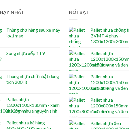
HẠY NHẤT
NỔI BẬT
Thùng chở hàng sau xe máy
Pallet nhựa chống t
loại max
BVMT 4 phuy -
1300x1300x300m
Sóng nhựa xếp 1T9
Pallet nhựa
1200x1200x150mm
xanh dương và đen
Thùng nhựa chữ nhật dung
Pallet nhựa
tích 200 lít
1200x1000x150mm
xanh dương và đen
Pallet nhựa
Pallet nhựa
1300x1100x130mm - xanh
1200x800x150mm 
dương - nhựa nguyên sinh
xanh dương và đen
Pallet nhựa kê hàng
Pallet nhựa đen
600x600x100mm màu
1300x1100x130m