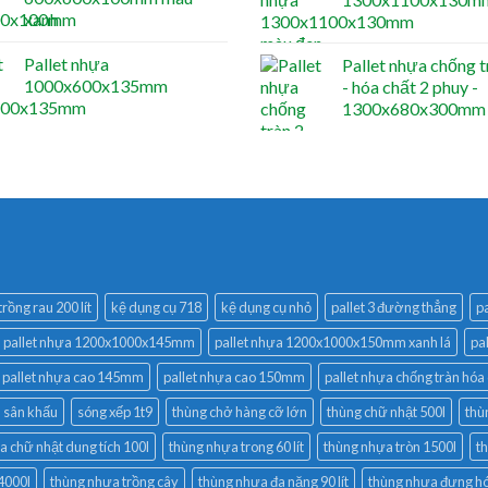
xanh
Pallet nhựa
Pallet nhựa chống t
1000x600x135mm
- hóa chất 2 phuy -
1300x680x300mm
rồng rau 200 lít
kệ dụng cụ 718
kệ dụng cụ nhỏ
pallet 3 đường thẳng
pa
pallet nhựa 1200x1000x145mm
pallet nhựa 1200x1000x150mm xanh lá
pa
pallet nhựa cao 145mm
pallet nhựa cao 150mm
pallet nhựa chống tràn hóa
n sân khấu
sóng xếp 1t9
thùng chở hàng cỡ lớn
thùng chữ nhật 500l
thù
a chữ nhật dung tích 100l
thùng nhựa trong 60 lít
thùng nhựa tròn 1500l
t
4000l
thùng nhựa trồng cây
thùng nhựa đa năng 90 lít
thùng nhựa đựng hó