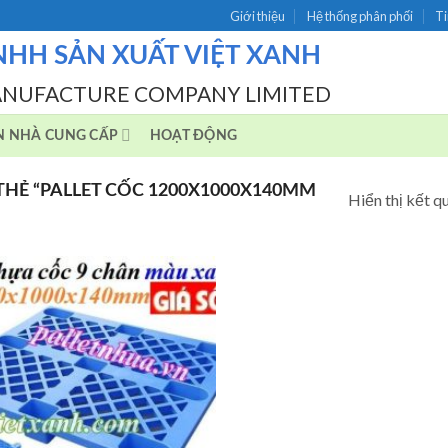
Giới thiệu
Hệ thống phân phối
Ti
NHH SẢN XUẤT VIỆT XANH
ANUFACTURE COMPANY LIMITED
N NHÀ CUNG CẤP
HOẠT ĐỘNG
HẺ “PALLET CỐC 1200X1000X140MM
Hiển thị kết q