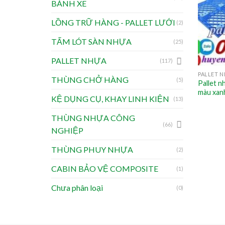
BÁNH XE
LỒNG TRỮ HÀNG - PALLET LƯỚI
(2)
TẤM LÓT SÀN NHỰA
(25)
PALLET NHỰA
(117)
PALLET N
THÙNG CHỞ HÀNG
(5)
Pallet 
màu xan
KỆ DỤNG CỤ, KHAY LINH KIỆN
(13)
THÙNG NHỰA CÔNG
(66)
NGHIỆP
THÙNG PHUY NHỰA
(2)
CABIN BẢO VỆ COMPOSITE
(1)
Chưa phân loại
(0)