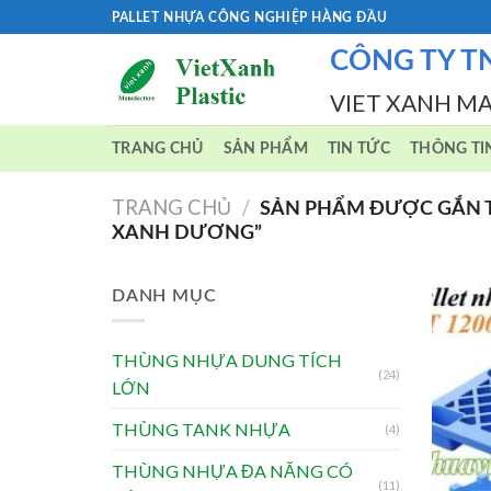
Skip
PALLET NHỰA CÔNG NGHIỆP HÀNG ĐẦU
to
CÔNG TY T
content
VIET XANH M
TRANG CHỦ
SẢN PHẨM
TIN TỨC
THÔNG TI
TRANG CHỦ
/
SẢN PHẨM ĐƯỢC GẮN T
XANH DƯƠNG”
DANH MỤC
THÙNG NHỰA DUNG TÍCH
(24)
LỚN
THÙNG TANK NHỰA
(4)
THÙNG NHỰA ĐA NĂNG CÓ
(11)