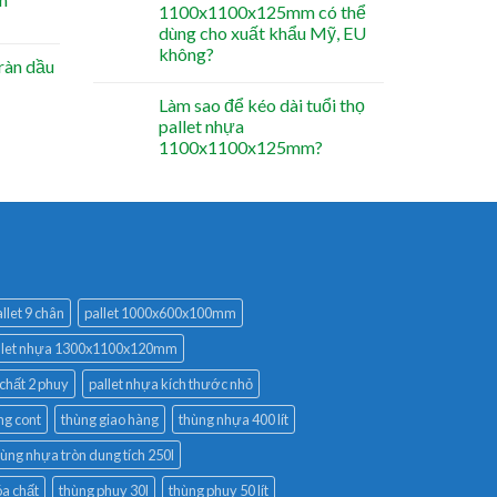
1100x1100x125mm có thể
dùng cho xuất khẩu Mỹ, EU
không?
ràn dầu
Làm sao để kéo dài tuổi thọ
pallet nhựa
1100x1100x125mm?
llet 9 chân
pallet 1000x600x100mm
llet nhựa 1300x1100x120mm
 chất 2 phuy
pallet nhựa kích thước nhỏ
ng cont
thùng giao hàng
thùng nhựa 400 lít
hùng nhựa tròn dung tích 250l
a chất
thùng phuy 30l
thùng phuy 50 lít