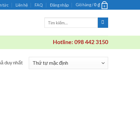
Giỏ hàng /
n tức
Liên hệ
FAQ
Đăng nhập
0
₫
0
Tìm
kiếm:
Hotline: 098 442 3150
uả duy nhất