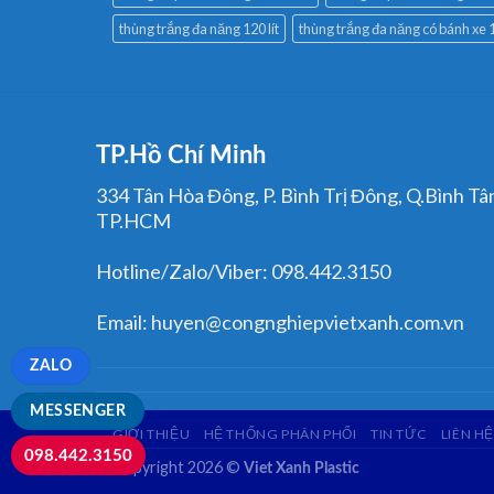
thùng trắng đa năng 120 lít
thùng trắng đa năng có bánh xe 1
TP.Hồ Chí Minh
334 Tân Hòa Đông, P. Bình Trị Đông, Q.Bình Tâ
TP.HCM
Hotline/Zalo/Viber: 098.442.3150
Email: huyen@congnghiepvietxanh.com.vn
ZALO
MESSENGER
GIỚI THIỆU
HỆ THỐNG PHÂN PHỐI
TIN TỨC
LIÊN HỆ
098.442.3150
Copyright 2026 ©
Viet Xanh Plastic