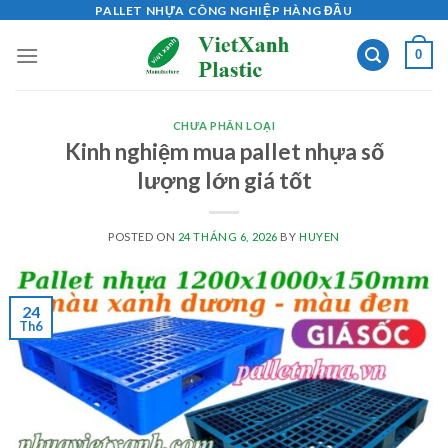
Skip
PALLET NHỰA CÔNG NGHIỆP HÀNG ĐẦU
to
0
content
CHƯA PHÂN LOẠI
Kinh nghiệm mua pallet nhựa số
lượng lớn giá tốt
POSTED ON
24 THÁNG 6, 2026
BY
HUYEN
24
Th6