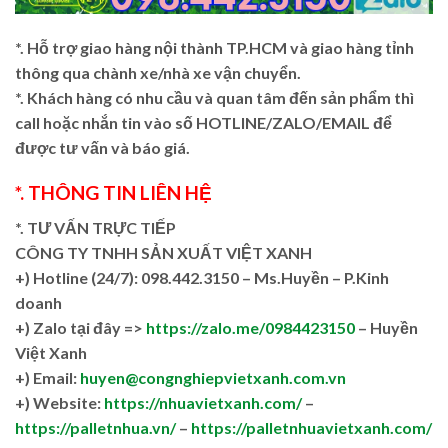
*. Hỗ trợ giao hàng nội thành TP.HCM và giao hàng tỉnh
thông qua chành xe/nhà xe vận chuyển.
*. Khách hàng có nhu cầu và quan tâm đến sản phẩm thì
call hoặc nhắn tin vào số HOTLINE/ZALO/EMAIL để
được tư vấn và báo giá.
*. THÔNG TIN LIÊN HỆ
*. TƯ VẤN TRỰC TIẾP
CÔNG TY TNHH SẢN XUẤT VIỆT XANH
+)
Hotline (24/7): 098.442.3150 – Ms.Huyền – P.Kinh
doanh
+)
Zalo tại đây =>
https://zalo.me/0984423150
– Huyền
Việt Xanh
+) Email:
huyen@congnghiepvietxanh.com.vn
+) Website:
https://nhuavietxanh.com/
–
https://palletnhua.vn/
–
https://palletnhuavietxanh.com/