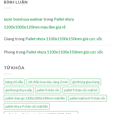
BÌNH LUẬN
lazer bond usa walmar
trong
Pallet nhựa
1200x1000x120mm màu đen giá rẻ
Giang
trong
Pallet nhựa 1100x1100x150mm giá cực sốc
Phong
trong
Pallet nhựa 1100x1100x150mm giá cực sốc
TỪ KHÓA
bảng chỉ dẫn
cột chắn inox dây căng 2 mét
giá thùng giao hàng
giá thùng nhựa xếp
pallet 9 chân cốc
pallet 9 chân cốc mặt hở
pallet chân gù 1200x1000x140mm mặt liền
pallet mặt lưới 9 chân cốc
pallet nhựa 9 chân cốc mặt liền