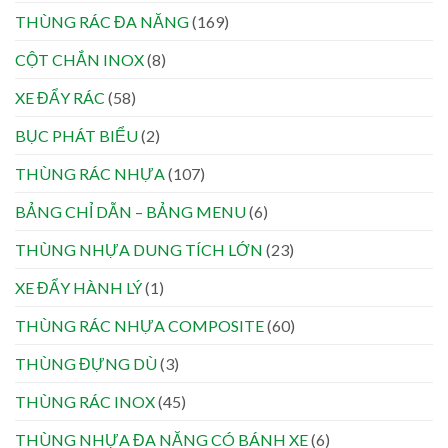
THÙNG RÁC ĐA NĂNG
(169)
CỘT CHẮN INOX
(8)
XE ĐẨY RÁC
(58)
BỤC PHÁT BIỂU
(2)
THÙNG RÁC NHỰA
(107)
BẢNG CHỈ DẪN – BẢNG MENU
(6)
THÙNG NHỰA DUNG TÍCH LỚN
(23)
XE ĐẨY HÀNH LÝ
(1)
THÙNG RÁC NHỰA COMPOSITE
(60)
THÙNG ĐỰNG DÙ
(3)
THÙNG RÁC INOX
(45)
THÙNG NHỰA ĐA NĂNG CÓ BÁNH XE
(6)