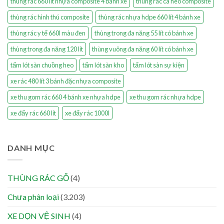
thùng rác 660 lít nhựa composite 4 bánh xe
thùng rác cà heo composite
thùng rác hình thú composite
thùng rác nhựa hdpe 660 lít 4 bánh xe
thùng rác y tế 660l màu đen
thùng trong đa năng 55 lít có bánh xe
thùng trong đa năng 120 lít
thùng vuông đa năng 60 lít có bánh xe
tấm lót sàn chuồng heo
tấm lót sàn kho
tấm lót sàn sự kiện
xe rác 480 lít 3 bánh đặc nhựa composite
xe thu gom rác 660 4 bánh xe nhựa hdpe
xe thu gom rác nhựa hdpe
xe đẩy rác 660 lít
xe đẩy rác 1000l
DANH MỤC
THÙNG RÁC GỖ
(4)
Chưa phân loại
(3.203)
XE DỌN VỆ SINH
(4)