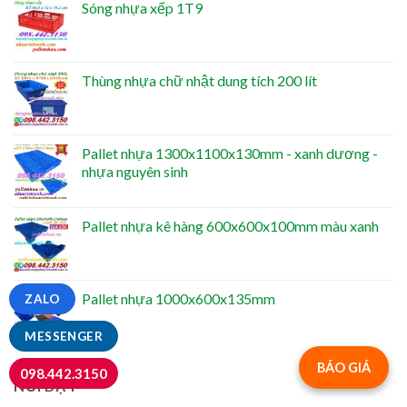
Sóng nhựa xếp 1T9
Thùng nhựa chữ nhật dung tích 200 lít
Pallet nhựa 1300x1100x130mm - xanh dương -
nhựa nguyên sinh
Pallet nhựa kê hàng 600x600x100mm màu xanh
Pallet nhựa 1000x600x135mm
ZALO
MESSENGER
BÁO GIÁ
098.442.3150
NỔI BẬT