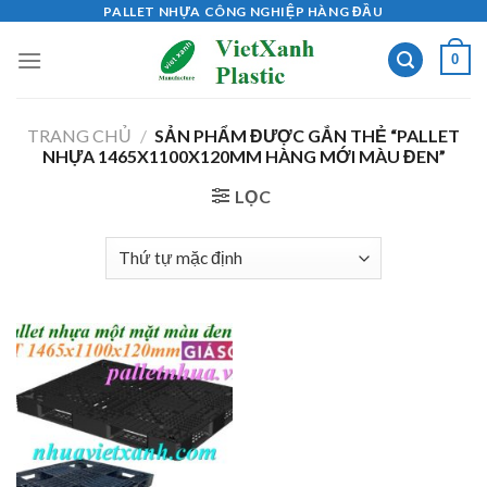
Skip
PALLET NHỰA CÔNG NGHIỆP HÀNG ĐẦU
to
0
content
TRANG CHỦ
/
SẢN PHẨM ĐƯỢC GẮN THẺ “PALLET
NHỰA 1465X1100X120MM HÀNG MỚI MÀU ĐEN”
LỌC