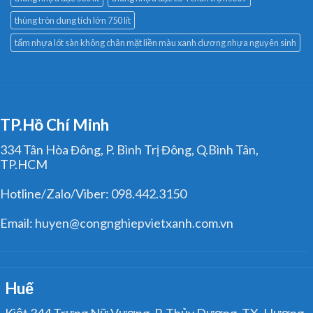
thùng tròn dung tích lớn 750 lít
tấm nhựa lót sàn không chân mặt liền màu xanh dương nhựa nguyên sinh
TP.Hồ Chí Minh
334 Tân Hòa Đông, P. Bình Trị Đông, Q.Bình Tân,
TP.HCM
Hotline/Zalo/Viber: 098.442.3150
Email: huyen@congnghiepvietxanh.com.vn
Huế
Kiệt 344 Trưng Nữ Vương, P. Thủy Dương, TX. Hương