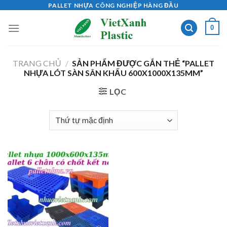
Skip
PALLET NHỰA CÔNG NGHIỆP HÀNG ĐẦU
to
0
content
TRANG CHỦ
/
SẢN PHẨM ĐƯỢC GẮN THẺ “PALLET
NHỰA LÓT SÀN SÂN KHẤU 600X1000X135MM”
LỌC