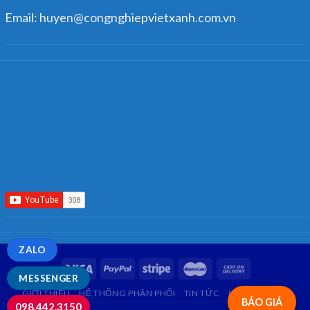
Email: huyen@congnghiepvietxanh.com.vn
ZALO
MESSENGER
GIỚI THIỆU
HỆ THỐNG PHÂN PHỐI
TIN TỨC
LIÊN HỆ
FAQ
BÁO GIÁ
098.442.3150