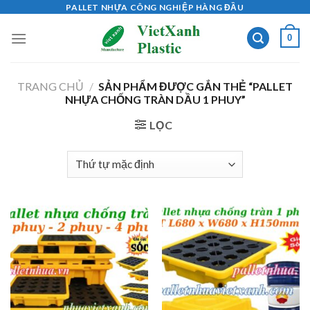
Skip
PALLET NHỰA CÔNG NGHIỆP HÀNG ĐẦU
to
0
content
TRANG CHỦ
/
SẢN PHẨM ĐƯỢC GẮN THẺ “PALLET
NHỰA CHỐNG TRÀN DẦU 1 PHUY”
LỌC