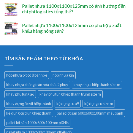
Pallet nhựa 1100x1100x125mm có ảnh hưởng đến
chi phí logistics tổng thể?
Pallet nhựa 1100x1100x125mm có phù hợp xuất
khẩu hàng nông sản?
TÌM SẢN PHẨM THEO TỪ KHÓA
hộp nhựa bít có 8 bánh xe
hộp nhựa kín
khay nhựa chống tràn hóa chất 2 phuy
khay nhựa hiệp thành size m
khay phụ tùng a6
khay phụ tùng hiệp thành trung size m
khay đựng ốc vít hiệp thành
kệ dụng cụ a9
kệ dụng cụ size m
kệ dụng cụ trung hiệp thành
pallet lót sàn 600x600x100mm màu xanh
pallet lót sàn 1000x600x100mm pl04ls
pallet nhựa 1000x600x100mm pl04ls đỏ