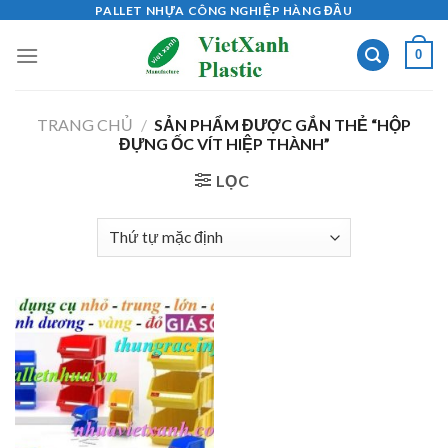
Skip
PALLET NHỰA CÔNG NGHIỆP HÀNG ĐẦU
to
0
content
TRANG CHỦ
/
SẢN PHẨM ĐƯỢC GẮN THẺ “HỘP
ĐỰNG ỐC VÍT HIỆP THÀNH”
LỌC