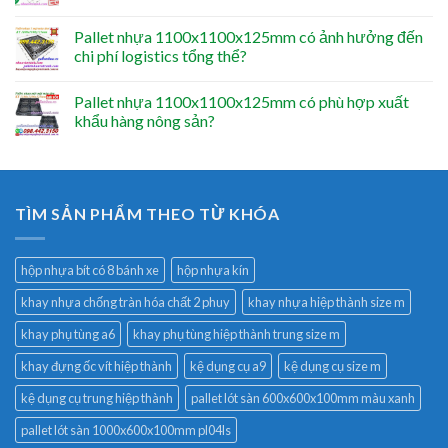
Pallet nhựa 1100x1100x125mm có ảnh hưởng đến
chi phí logistics tổng thể?
Pallet nhựa 1100x1100x125mm có phù hợp xuất
khẩu hàng nông sản?
TÌM SẢN PHẨM THEO TỪ KHÓA
hộp nhựa bít có 8 bánh xe
hộp nhựa kín
khay nhựa chống tràn hóa chất 2 phuy
khay nhựa hiệp thành size m
khay phụ tùng a6
khay phụ tùng hiệp thành trung size m
khay đựng ốc vít hiệp thành
kệ dụng cụ a9
kệ dụng cụ size m
kệ dụng cụ trung hiệp thành
pallet lót sàn 600x600x100mm màu xanh
pallet lót sàn 1000x600x100mm pl04ls