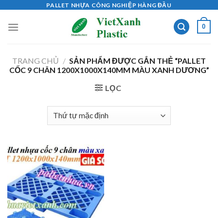
Skip
PALLET NHỰA CÔNG NGHIỆP HÀNG ĐẦU
to
0
content
TRANG CHỦ
/
SẢN PHẨM ĐƯỢC GẮN THẺ “PALLET
CỐC 9 CHÂN 1200X1000X140MM MÀU XANH DƯƠNG”
LỌC