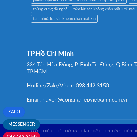
thùng đựng đồ nghề
tấm lót sàn không chân mặt lưới mà
tấm nhựa lót sàn không chân mặt kín
TP.Hồ Chí Minh
334 Tân Hòa Đông, P. Bình Trị Đông, Q.Bình T
TP.HCM
Hotline/Zalo/Viber: 098.442.3150
Email: huyen@congnghiepvietxanh.com.vn
ZALO
MESSENGER
GIỚI THIỆU
HỆ THỐNG PHÂN PHỐI
TIN TỨC
LIÊN H
098.442.3150