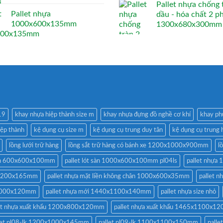
Pallet nhựa chống 
Pallet nhựa
dầu - hóa chất 2 p
1000x600x135mm
1300x680x300mm
19
khay nhựa hiệp thành size m
khay nhựa đựng đồ nghề cơ khí
khay ph
iệp thành
kệ dụng cụ size m
kệ dụng cụ trung duy tân
kệ dụng cụ trung 
lồng lưới trữ hàng
lồng sắt trữ hàng có bánh xe 1200x1000x900mm
l
 sàn 600x600x100mm
pallet lót sàn 1000x600x100mm pl04ls
pallet nhựa 
0x1200x165mm
pallet nhựa mặt liền không chân 1000x600x35mm
pallet 
x1000x120mm
pallet nhựa mới 1440x1100x140mm
pallet nhựa size nhỏ
let nhựa xuất khẩu 1200x800x120mm
pallet nhựa xuất khẩu 1465x1100x1
let pl08-lk 1200x1000x145mm
pallet pl09-lk 1100x1100x150mm
palle