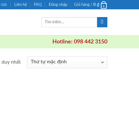
n tức
Liên hệ
FAQ
Đăng nhập
Giỏ hàng /
0
₫
0
Tìm
kiếm:
Hotline: 098 442 3150
ả duy nhất