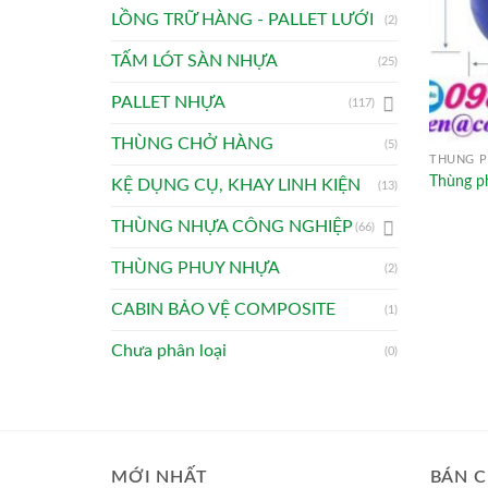
LỒNG TRỮ HÀNG - PALLET LƯỚI
(2)
TẤM LÓT SÀN NHỰA
(25)
PALLET NHỰA
(117)
THÙNG CHỞ HÀNG
(5)
THÙNG 
Thùng ph
KỆ DỤNG CỤ, KHAY LINH KIỆN
(13)
THÙNG NHỰA CÔNG NGHIỆP
(66)
THÙNG PHUY NHỰA
(2)
CABIN BẢO VỆ COMPOSITE
(1)
Chưa phân loại
(0)
MỚI NHẤT
BÁN C