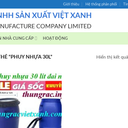
Giới thiệu
Hệ thống phân phối
Ti
NHH SẢN XUẤT VIỆT XANH
ANUFACTURE COMPANY LIMITED
N NHÀ CUNG CẤP
HOẠT ĐỘNG
Ẻ “PHUY NHỰA 30L”
Hiển thị kết qu