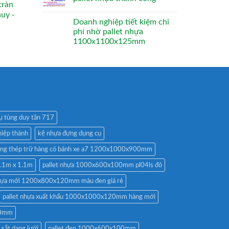
tràn
huy -
Doanh nghiệp tiết kiệm chi
phí nhờ pallet nhựa
1100x1100x125mm
ụ tùng duy tân 717
hiệp thành
kệ nhựa đựng dụng cụ
ồng thép trữ hàng có bánh xe a7 1200x1000x900mm
1.1m x 1.1m
pallet nhựa 1000x600x100mm pl04ls đỏ
nhựa mới 1200x800x120mm màu đen giá rẻ
pallet nhựa xuất khẩu 1000x1000x120mm hàng mới
20mm
t sắt dạng lưới
pallet đen 1000x600x100mm