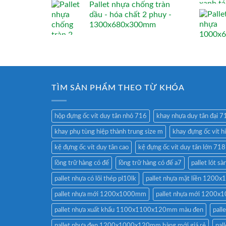
Pallet nhựa chống tràn
dầu - hóa chất 2 phuy -
1300x680x300mm
TÌM SẢN PHẨM THEO TỪ KHÓA
hộp đựng ốc vít duy tân nhỏ 716
khay nhựa duy tân đại 7
khay phụ tùng hiệp thành trung size m
khay đựng ốc vít h
kệ đựng ốc vít duy tân cao
kệ đựng ốc vít duy tân lớn 718
lồng trữ hàng có đế
lồng trữ hàng có đế a7
pallet lót
pallet nhựa có lõi thép pl10lk
pallet nhựa mặt liền 120
pallet nhựa mới 1200x1000mm
pallet nhựa mới 1200
pallet nhựa xuất khẩu 1100x1100x120mm màu đen
pal
pallet nhựa đen 1200x1000x120mm hàng mới giá rẻ
pal