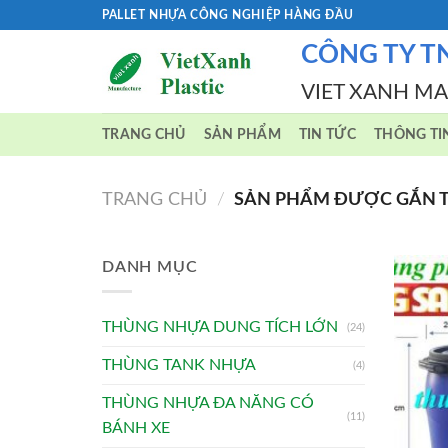
Skip
PALLET NHỰA CÔNG NGHIỆP HÀNG ĐẦU
to
CÔNG TY T
content
VIET XANH M
TRANG CHỦ
SẢN PHẨM
TIN TỨC
THÔNG TI
TRANG CHỦ
/
SẢN PHẨM ĐƯỢC GẮN TH
DANH MỤC
THÙNG NHỰA DUNG TÍCH LỚN
(24)
THÙNG TANK NHỰA
(4)
THÙNG NHỰA ĐA NĂNG CÓ
(11)
BÁNH XE