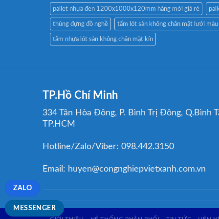
pallet nhựa đen 1200x1000x120mm hàng mới giá rẻ
pal
thùng đựng đồ nghề
tấm lót sàn không chân mặt lưới mà
tấm nhựa lót sàn không chân mặt kín
TP.Hồ Chí Minh
334 Tân Hòa Đông, P. Bình Trị Đông, Q.Bình T
TP.HCM
Hotline/Zalo/Viber: 098.442.3150
Email: huyen@congnghiepvietxanh.com.vn
ZALO
MESSENGER
GIỚI THIỆU
HỆ THỐNG PHÂN PHỐI
TIN TỨC
LIÊN H