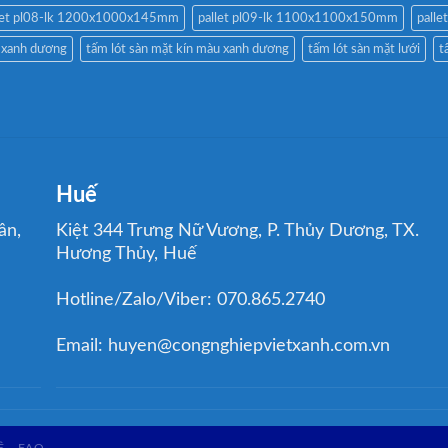
let pl08-lk 1200x1000x145mm
pallet pl09-lk 1100x1100x150mm
palle
u xanh dương
tấm lót sàn mặt kín màu xanh dương
tấm lót sàn mặt lưới
t
Huế
ân,
Kiệt 344 Trưng Nữ Vương, P. Thủy Dương, TX.
Hương Thủy, Huế
Hotline/Zalo/Viber: 070.865.2740
Email: huyen@congnghiepvietxanh.com.vn
Ệ
FAQ