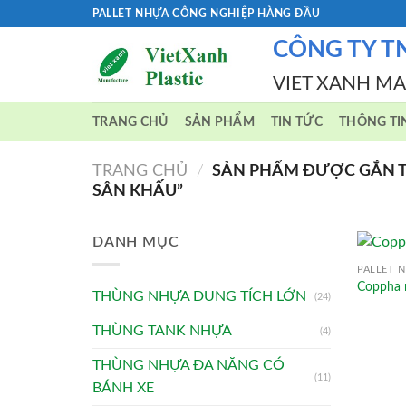
Skip
PALLET NHỰA CÔNG NGHIỆP HÀNG ĐẦU
to
CÔNG TY T
content
VIET XANH M
TRANG CHỦ
SẢN PHẨM
TIN TỨC
THÔNG TI
TRANG CHỦ
/
SẢN PHẨM ĐƯỢC GẮN TH
SÂN KHẤU”
DANH MỤC
PALLET N
Coppha
THÙNG NHỰA DUNG TÍCH LỚN
(24)
THÙNG TANK NHỰA
(4)
THÙNG NHỰA ĐA NĂNG CÓ
(11)
BÁNH XE