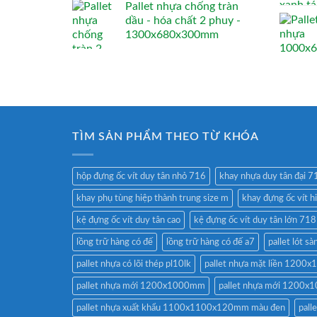
Pallet nhựa chống tràn
dầu - hóa chất 2 phuy -
1300x680x300mm
TÌM SẢN PHẨM THEO TỪ KHÓA
hộp đựng ốc vít duy tân nhỏ 716
khay nhựa duy tân đại 7
khay phụ tùng hiệp thành trung size m
khay đựng ốc vít h
kệ đựng ốc vít duy tân cao
kệ đựng ốc vít duy tân lớn 718
lồng trữ hàng có đế
lồng trữ hàng có đế a7
pallet lót
pallet nhựa có lõi thép pl10lk
pallet nhựa mặt liền 120
pallet nhựa mới 1200x1000mm
pallet nhựa mới 1200
pallet nhựa xuất khẩu 1100x1100x120mm màu đen
pal