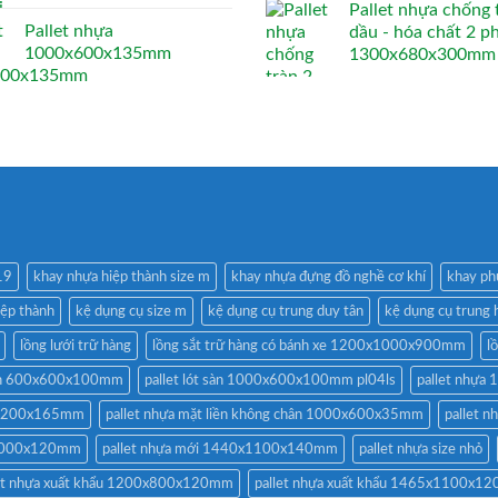
Pallet nhựa chống 
Pallet nhựa
dầu - hóa chất 2 p
1000x600x135mm
1300x680x300mm
19
khay nhựa hiệp thành size m
khay nhựa đựng đồ nghề cơ khí
khay ph
iệp thành
kệ dụng cụ size m
kệ dụng cụ trung duy tân
kệ dụng cụ trung 
lồng lưới trữ hàng
lồng sắt trữ hàng có bánh xe 1200x1000x900mm
l
 sàn 600x600x100mm
pallet lót sàn 1000x600x100mm pl04ls
pallet nhựa 
0x1200x165mm
pallet nhựa mặt liền không chân 1000x600x35mm
pallet 
x1000x120mm
pallet nhựa mới 1440x1100x140mm
pallet nhựa size nhỏ
let nhựa xuất khẩu 1200x800x120mm
pallet nhựa xuất khẩu 1465x1100x1