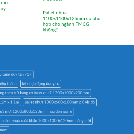
tràn
huy -
Pallet nhựa
1100x1100x125mm có phù
hợp cho ngành FMCG
không?
ụ tùng duy tân 717
hiệp thành
kệ nhựa đựng dụng cụ
ồng thép trữ hàng có bánh xe a7 1200x1000x900mm
1.1m x 1.1m
pallet nhựa 1000x600x100mm pl04ls đỏ
nhựa mới 1200x800x120mm màu đen giá rẻ
pallet nhựa xuất khẩu 1000x1000x120mm hàng mới
20mm