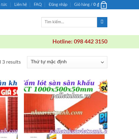
n tức
Liên hệ
FAQ
Đăng nhập
Giỏ hàng /
0
₫
0
Tìm
kiếm:
Hotline: 098 442 3150
 3 results