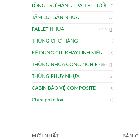
LỒNG TRỮ HÀNG - PALLET LƯỚI
(2)
TẤM LÓT SÀN NHỰA
(25)
PALLET NHỰA
(117)
THÙNG CHỞ HÀNG
(5)
KỆ DỤNG CỤ, KHAY LINH KIỆN
(13)
THÙNG NHỰA CÔNG NGHIỆP
(66)
THÙNG PHUY NHỰA
(2)
CABIN BẢO VỆ COMPOSITE
(1)
Chưa phân loại
(0)
MỚI NHẤT
BÁN C