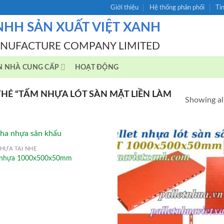
Giới thiệu
Hệ thống phân phối
Ti
NHH SẢN XUẤT VIỆT XANH
ANUFACTURE COMPANY LIMITED
N NHÀ CUNG CẤP
HOẠT ĐỘNG
Ẻ “TẤM NHỰA LÓT SÀN MẶT LIỀN LÀM
Showing all
HỰA TẢI NHẸ
 nhựa 1000x500x50mm