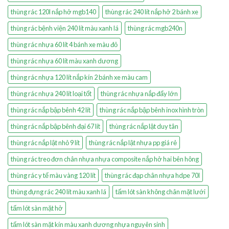
thùng rác 120l nắp hở mgb140
thùng rác 240 lít nắp hở 2 bánh xe
thùng rác bệnh viện 240 lít màu xanh lá
thùng rác mgb240n
thùng rác nhựa 60 lít 4 bánh xe màu đỏ
thùng rác nhựa 60 lít màu xanh dương
thùng rác nhựa 120 lít nắp kín 2 bánh xe màu cam
thùng rác nhựa 240 lít loại tốt
thùng rác nhựa nắp đẩy lớn
thùng rác nắp bập bênh 42 lít
thùng rác nắp bập bênh inox hình tròn
thùng rác nắp bập bênh đại 67 lít
thùng rác nắp lật duy tân
thùng rác nắp lật nhỏ 9 lít
thùng rác nắp lật nhựa pp giá rẻ
thùng rác treo đơn chân nhựa nhựa composite nắp hở hai bên hông
thùng rác y tế màu vàng 120 lít
thùng rác đạp chân nhựa hdpe 70l
thùng đựng rác 240 lít màu xanh lá
tấm lót sàn không chân mặt lưới
tấm lót sàn mặt hở
tấm lót sàn mặt kín màu xanh dương nhựa nguyên sinh