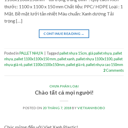
thước: 1100 x 1100 x 150 mm Chất liệu: PPC/ HDPE Loại : 1
Mặt. Bề mặt lưới tản nhiệt Màu chuẩn: Xanh dương Tải
trọng […]
CONTINUE READING
→
Posted in
PALLET NHỰA
|
Tagged
pallet nhựa 15cm
,
giá pallet nhựa
,
pallet
nhựa
,
pallet 1100x1100x150 mm
,
pallet xanh
,
pallet nhựa 1100x1100
,
pallet
nhựa giá rẻ
,
pallet 1100x1100x150mm
,
pallet giá rẻ
,
pallet nhựa cao 150mm
2
Comments
CHƯA PHÂN LOẠI
Chào tất cả mọi người!
POSTED ON
20 THÁNG 7, 2018
BY
VIETXANHBOBO
Chúc mừng đến với Viet Xanh Plastic!