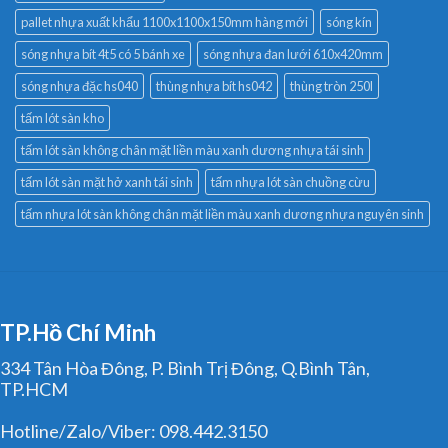
pallet nhựa xuất khẩu 1100x1100x150mm hàng mới
sóng kín
sóng nhựa bít 4t5 có 5 bánh xe
sóng nhựa đan lưới 610x420mm
sóng nhựa đặc hs040
thùng nhựa bít hs042
thùng tròn 250l
tấm lót sàn kho
tấm lót sàn không chân mặt liền màu xanh dương nhựa tái sinh
tấm lót sàn mặt hở xanh tái sinh
tấm nhựa lót sàn chuồng cừu
tấm nhựa lót sàn không chân mặt liền màu xanh dương nhựa nguyên sinh
TP.Hồ Chí Minh
334 Tân Hòa Đông, P. Bình Trị Đông, Q.Bình Tân,
TP.HCM
Hotline/Zalo/Viber: 098.442.3150