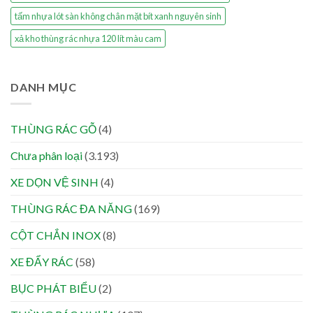
tấm nhựa lót sàn không chân mặt bít xanh nguyên sinh
xả kho thùng rác nhựa 120 lít màu cam
DANH MỤC
THÙNG RÁC GỖ
(4)
Chưa phân loại
(3.193)
XE DỌN VỆ SINH
(4)
THÙNG RÁC ĐA NĂNG
(169)
CỘT CHẮN INOX
(8)
XE ĐẨY RÁC
(58)
BỤC PHÁT BIỂU
(2)