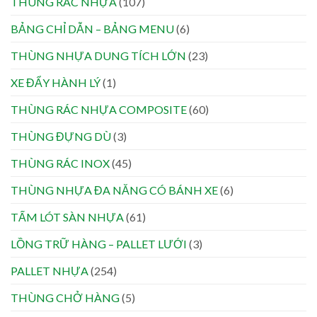
THÙNG RÁC NHỰA
(107)
BẢNG CHỈ DẪN – BẢNG MENU
(6)
THÙNG NHỰA DUNG TÍCH LỚN
(23)
XE ĐẨY HÀNH LÝ
(1)
THÙNG RÁC NHỰA COMPOSITE
(60)
THÙNG ĐỰNG DÙ
(3)
THÙNG RÁC INOX
(45)
THÙNG NHỰA ĐA NĂNG CÓ BÁNH XE
(6)
TẤM LÓT SÀN NHỰA
(61)
LỒNG TRỮ HÀNG – PALLET LƯỚI
(3)
PALLET NHỰA
(254)
THÙNG CHỞ HÀNG
(5)