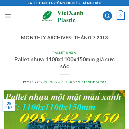
Skip
PALLET NHỰA CÔNG NGHIỆP HÀNG ĐẦU
to
0
content
MONTHLY ARCHIVES:
THÁNG 7 2018
PALLET NHỰA
Pallet nhựa 1100x1100x150mm giá cực
sốc
POSTED ON
25 THÁNG 7, 2018
BY
VIETXANHBOBO
25
Th7