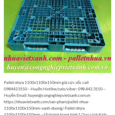
Pallet nhựa 1100x1100x150mm giá cực sốc call
0984423150 – Huyền Hotline/zalo/viber: 098.442.3150 –
Huyền Email: huyen@congnghiepvietxanh.com.vn
https://nhuavietxanh.com/san-pham/pallet-nhua-
1100x1100x150mm-xanh-duong/ Pallet nhựa
1100x1100x150mm – tải trọng trung bình *. Quy cách Kích