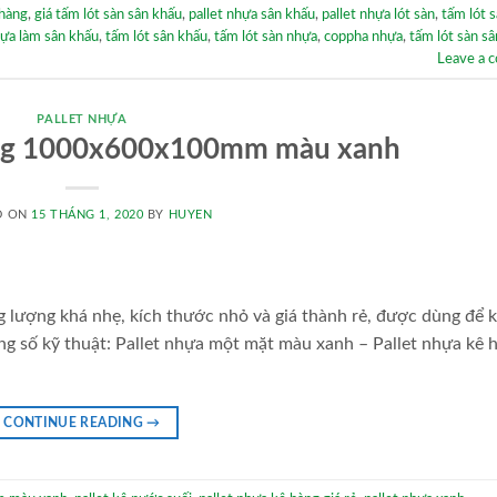
 hàng
,
giá tấm lót sàn sân khấu
,
pallet nhựa sân khấu
,
pallet nhựa lót sàn
,
tấm lót s
ựa làm sân khấu
,
tấm lót sân khấu
,
tấm lót sàn nhựa
,
coppha nhựa
,
tấm lót sàn s
Leave a 
PALLET NHỰA
hàng 1000x600x100mm màu xanh
D ON
15 THÁNG 1, 2020
BY
HUYEN
ượng khá nhẹ, kích thước nhỏ và giá thành rẻ, được dùng để 
ông số kỹ thuật: Pallet nhựa một mặt màu xanh – Pallet nhựa kê 
CONTINUE READING
→