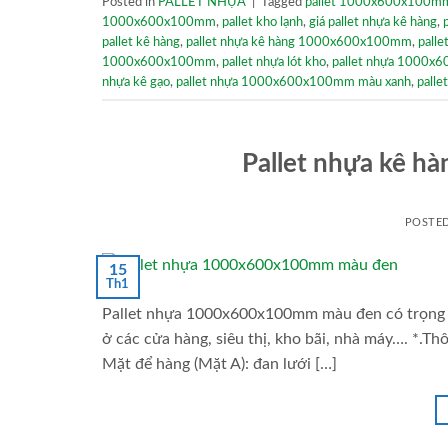
Posted in
PALLET NHỰA
|
Tagged
pallet 1000x600x100mm
1000x600x100mm
,
pallet kho lạnh
,
giá pallet nhựa kê hàng
,
pallet kê hàng
,
pallet nhựa kê hàng 1000x600x100mm
,
palle
1000x600x100mm
,
pallet nhựa lót kho
,
pallet nhựa 1000x
nhựa kê gạo
,
pallet nhựa 1000x600x100mm màu xanh
,
pallet
Pallet nhựa kê 
POSTE
15
Th1
Pallet nhựa 1000x600x100mm màu đen có trọng lư
ở các cửa hàng, siêu thị, kho bãi, nhà máy…. *.T
Mặt để hàng (Mặt A): đan lưới […]