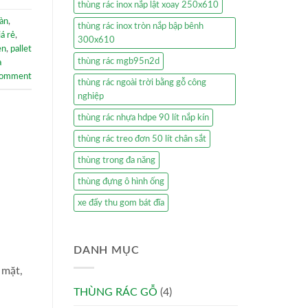
thùng rác inox nắp lật xoay 250x610
sàn
,
thùng rác inox tròn nắp bập bênh
á rẻ
,
300x610
en
,
pallet
thùng rác mgb95n2d
a
comment
thùng rác ngoài trời bằng gỗ công
nghiệp
thùng rác nhựa hdpe 90 lít nắp kín
thùng rác treo đơn 50 lít chân sắt
thùng trong đa năng
thùng đựng ô hình ống
xe đẩy thu gom bát đĩa
DANH MỤC
 mặt,
THÙNG RÁC GỖ
(4)