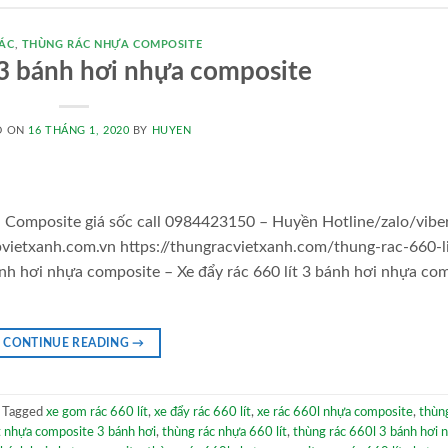
RÁC
,
THÙNG RÁC NHỰA COMPOSITE
t 3 bánh hơi nhựa composite
D ON
16 THÁNG 1, 2020
BY
HUYEN
ựa Composite giá sốc call 0984423150 – Huyền Hotline/zalo/viber
ietxanh.com.vn https://thungracvietxanh.com/thung-rac-660-li
nh hơi nhựa composite – Xe đẩy rác 660 lít 3 bánh hơi nhựa co
CONTINUE READING
→
Tagged
xe gom rác 660 lít
,
xe đẩy rác 660 lít
,
xe rác 660l nhựa composite
,
thùn
t nhựa composite 3 bánh hơi
,
thùng rác nhựa 660 lít
,
thùng rác 660l 3 bánh hơi 