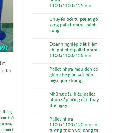
nhựa
1100x1100x125mm
Chuyển đổi từ pallet gỗ
sang pallet nhựa thành
công
Doanh nghiệp tiết kiệm
chi phí nhờ pallet nhựa
1100x1100x125mm
hẩm
Pallet nhựa màu đen có
do tác
giúp che giấu vết bẩn
hiệu quả không?
Những dấu hiệu pallet
nhựa sắp hỏng cần thay
thế ngay
c
,
thùng
 con thú
Pallet nhựa
 cá heo
,
1100x1100x120mm có
tương thích với băng tải
comment