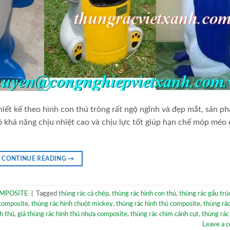
iết kế theo hình con thú trông rất ngộ ngĩnh và đẹp mắt, sản p
ó khả năng chịu nhiệt cao và chịu lực tốt giúp hạn chế móp méo 
CONTINUE READING
→
MPOSITE
|
Tagged
thùng rác cá chép
,
thùng rác hình con thú
,
thùng rác gấu trú
 composite
,
thùng rác hình chuột mickey
,
thùng rác hình thú composite
,
thùng rác
nh thú
,
giá thùng rác hình thú nhựa composite
,
thùng rác chim cánh cụt
,
thùng rác
Leave a 