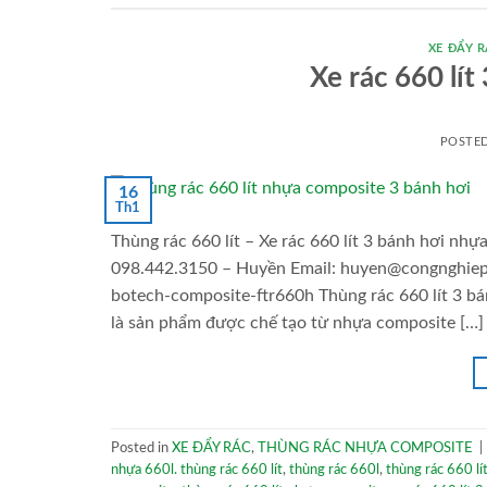
XE ĐẨY 
Xe rác 660 lí
POSTE
16
Th1
Thùng rác 660 lít – Xe rác 660 lít 3 bánh hơi nh
098.442.3150 – Huyền Email: huyen@congnghiepv
botech-composite-ftr660h Thùng rác 660 lít 3 bá
là sản phẩm được chế tạo từ nhựa composite […]
Posted in
XE ĐẨY RÁC
,
THÙNG RÁC NHỰA COMPOSITE
|
nhựa 660l. thùng rác 660 lít
,
thùng rác 660l
,
thùng rác 660 lí