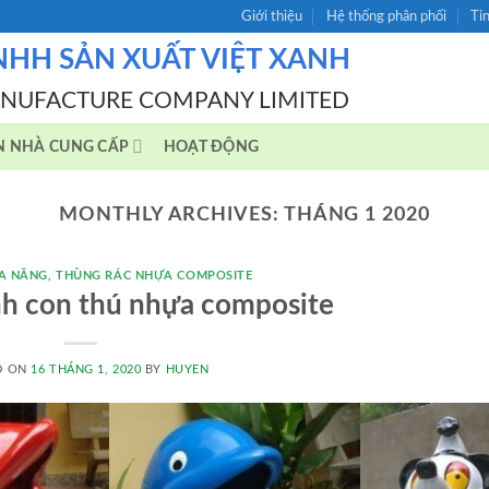
Giới thiệu
Hệ thống phân phối
Ti
NHH SẢN XUẤT VIỆT XANH
ANUFACTURE COMPANY LIMITED
N NHÀ CUNG CẤP
HOẠT ĐỘNG
MONTHLY ARCHIVES:
THÁNG 1 2020
A NĂNG
,
THÙNG RÁC NHỰA COMPOSITE
nh con thú nhựa composite
D ON
16 THÁNG 1, 2020
BY
HUYEN