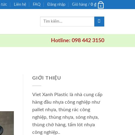
n tức
Liên hệ
FAQ
Đăng nhập
Giỏ hàng /
0
₫
0
Tìm
kiếm:
Hotline: 098 442 3150
GIỚI THIỆU
Viet Xanh Plastic là nhà cung cấp
hàng đầu nhựa công nghiệp như
pallet nhựa, thùng rác công
nghiệp, thùng nhựa, sóng nhựa,
thùng chở hàng, tấm lót nhựa
công nghiệp..