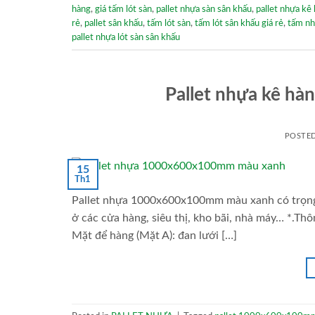
hàng
,
giá tấm lót sàn
,
pallet nhựa sàn sân khấu
,
pallet nhựa kê
rẻ
,
pallet sân khấu
,
tấm lót sàn
,
tấm lót sân khấu giá rẻ
,
tấm nh
pallet nhựa lót sàn sân khấu
Pallet nhựa kê 
POSTE
15
Th1
Pallet nhựa 1000x600x100mm màu xanh có trọng l
ở các cửa hàng, siêu thị, kho bãi, nhà máy… *.Th
Mặt để hàng (Mặt A): đan lưới […]