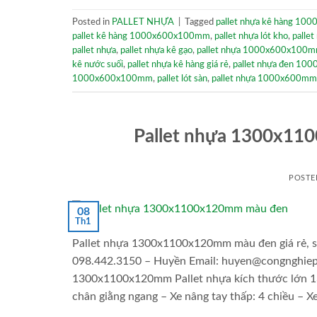
Posted in
PALLET NHỰA
|
Tagged
pallet nhựa kê hàng 1
pallet kê hàng 1000x600x100mm
,
pallet nhựa lót kho
,
palle
pallet nhựa
,
pallet nhựa kê gạo
,
pallet nhựa 1000x600x100m
kê nước suối
,
pallet nhựa kê hàng giá rẻ
,
pallet nhựa đen 1
1000x600x100mm
,
pallet lót sàn
,
pallet nhựa 1000x600mm
Pallet nhựa 1300x11
POSTE
08
Th1
Pallet nhựa 1300x1100x120mm màu đen giá rẻ, si
098.442.3150 – Huyền Email: huyen@congnghiepvi
1300x1100x120mm Pallet nhựa kích thước lớn 
chân giằng ngang – Xe nâng tay thấp: 4 chiều – Xe