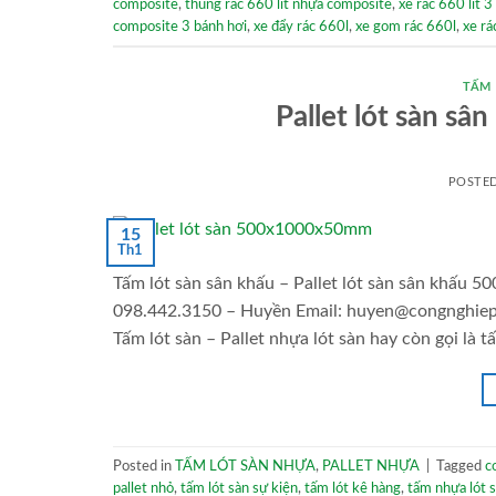
composite
,
thùng rác 660 lít nhựa composite
,
xe rác 660 lít 
composite 3 bánh hơi
,
xe đẩy rác 660l
,
xe gom rác 660l
,
xe rá
TẤM
Pallet lót sàn s
POSTE
15
Th1
Tấm lót sàn sân khấu – Pallet lót sàn sân khấu 
098.442.3150 – Huyền Email: huyen@congnghiepv
Tấm lót sàn – Pallet nhựa lót sàn hay còn gọi là t
Posted in
TẤM LÓT SÀN NHỰA
,
PALLET NHỰA
|
Tagged
c
pallet nhỏ
,
tấm lót sàn sự kiện
,
tấm lót kê hàng
,
tấm nhựa lót 