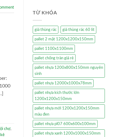
comment
TỪ KHÓA
giá thùng rác
giá thùng rác 60 lít
pallet 2 mặt 1200x1200x150mm
pallet 1100x1100mm
pallet chống tràn giá rẻ
pallet nhựa 1200x800x150mm nguyên
sinh
ber:
pallet nhựa 12000x1000x78mm
-1000
pallet nhựa kích thước lớn
…]
1200x1200x150mm
pallet nhựa mới 1200x1200x150mm
màu đen
pallet nhựa pl07 600x600x100mm
hội chợ
,
pallet nhựa xanh 1200x1000x150mm
 kê