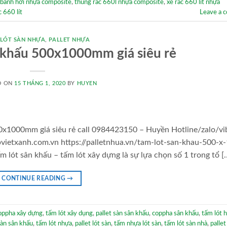
3 bánh hơi nhựa composite
,
thùng rác 660l nhựa composite
,
xe rác 660 lít nhựa
c 660 lít
Leave a 
 LÓT SÀN NHỰA
,
PALLET NHỰA
ân khấu 500x1000mm giá siêu rẻ
D ON
15 THÁNG 1, 2020
BY
HUYEN
500x1000mm giá siêu rẻ call 0984423150 – Huyền Hotline/zalo/vi
ietxanh.com.vn https://palletnhua.vn/tam-lot-san-khau-500-x
ấm lót sân khấu – tấm lót xây dựng là sự lựa chọn số 1 trong tổ [
CONTINUE READING
→
oppha xây dựng
,
tấm lót xây dụng
,
pallet sàn sân khấu
,
coppha sân khấu
,
tấm lót 
sàn sân khấu
,
tấm lót nhựa
,
pallet lót sàn
,
tấm nhựa lót sàn
,
tấm lót sàn nhà
,
pallet