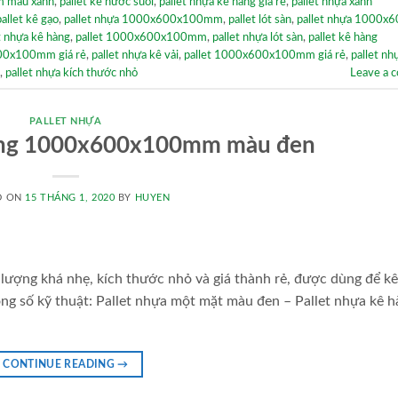
 màu xanh
,
pallet kê nước suối
,
pallet nhựa kê hàng giá rẻ
,
pallet nhựa xanh
pallet kê gạo
,
pallet nhựa 1000x600x100mm
,
pallet lót sàn
,
pallet nhựa 1000
t nhựa kê hàng
,
pallet 1000x600x100mm
,
pallet nhựa lót sàn
,
pallet kê hàng
600x100mm giá rẻ
,
pallet nhựa kê vải
,
pallet 1000x600x100mm giá rẻ
,
pallet nh
,
pallet nhựa kích thước nhỏ
Leave a 
PALLET NHỰA
hàng 1000x600x100mm màu đen
D ON
15 THÁNG 1, 2020
BY
HUYEN
ợng khá nhẹ, kích thước nhỏ và giá thành rẻ, được dùng để k
hông số kỹ thuật: Pallet nhựa một mặt màu đen – Pallet nhựa kê h
CONTINUE READING
→