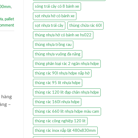
sóng trái cây có 8 bánh xe
x600mm
,
sọt nhựa hở có bánh xe
ựa
,
pallet
comment
sọt nhựa trái cây
thùng chứa rác 60l
thùng nhựa hở có bánh xe hs022
thùng nhựa trồng rau
thùng nhựa vuông đa năng
thùng phân loại rác 2 ngăn nhựa hdpe
thùng rác 90l nhựa hdpe nắp hở
thùng rác 95 lít nhựa hdpe
thùng rác 120 lít đạp chân nhựa hdpe
ê hàng
thùng rác 160l nhựa hdpe
àng –
thùng rác 660 lít nhựa hdpe màu cam
thùng rác công nghiệp 120 lít
thùng rác inox nắp lật 480x830mm