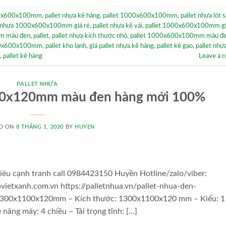
000x600x100mm
,
pallet nhựa kê hàng
,
pallet 1000x600x100mm
,
pallet nhựa lót 
t nhựa 1000x600x100mm giá rẻ
,
pallet nhựa kê vải
,
pallet 1000x600x100mm gi
m màu đen
,
pallet
,
pallet nhựa kích thước nhỏ
,
pallet 1000x600x100mm màu đ
000x600x100mm
,
pallet kho lạnh
,
giá pallet nhựa kê hàng
,
pallet kê gạo
,
pallet nhự
,
pallet kê hàng
Leave a 
PALLET NHỰA
00x120mm màu đen hàng mới 100%
D ON
8 THÁNG 1, 2020
BY
HUYEN
êu cạnh tranh call 0984423150 Huyền Hotline/zalo/viber:
etxanh.com.vn https://palletnhua.vn/pallet-nhua-den-
1300x1100x120mm – Kích thước: 1300x1100x120 mm – Kiểu: 1
 nâng máy: 4 chiều – Tải trọng tĩnh: […]