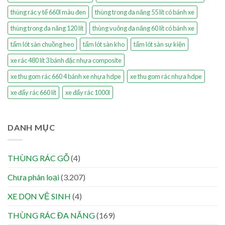
thùng rác y tế 660l màu đen
thùng trong đa năng 55 lít có bánh xe
thùng trong đa năng 120 lít
thùng vuông đa năng 60 lít có bánh xe
tấm lót sàn chuồng heo
tấm lót sàn kho
tấm lót sàn sự kiện
xe rác 480 lít 3 bánh đặc nhựa composite
xe thu gom rác 660 4 bánh xe nhựa hdpe
xe thu gom rác nhựa hdpe
xe đẩy rác 660 lít
xe đẩy rác 1000l
DANH MỤC
THÙNG RÁC GỖ
(4)
Chưa phân loại
(3.207)
XE DỌN VỆ SINH
(4)
THÙNG RÁC ĐA NĂNG
(169)