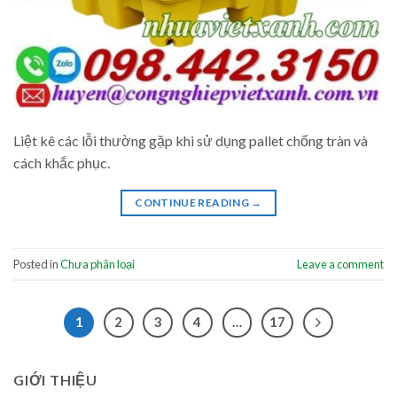
Liệt kê các lỗi thường gặp khi sử dụng pallet chống tràn và
cách khắc phục.
CONTINUE READING
→
Posted in
Chưa phân loại
Leave a comment
1
2
3
4
…
17
GIỚI THIỆU