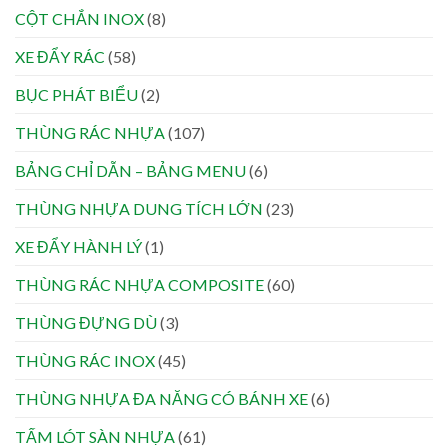
CỘT CHẮN INOX
(8)
XE ĐẨY RÁC
(58)
BỤC PHÁT BIỂU
(2)
THÙNG RÁC NHỰA
(107)
BẢNG CHỈ DẪN – BẢNG MENU
(6)
THÙNG NHỰA DUNG TÍCH LỚN
(23)
XE ĐẨY HÀNH LÝ
(1)
THÙNG RÁC NHỰA COMPOSITE
(60)
THÙNG ĐỰNG DÙ
(3)
THÙNG RÁC INOX
(45)
THÙNG NHỰA ĐA NĂNG CÓ BÁNH XE
(6)
TẤM LÓT SÀN NHỰA
(61)