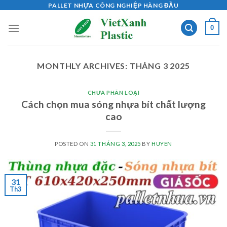
Skip
PALLET NHỰA CÔNG NGHIỆP HÀNG ĐẦU
to
0
content
MONTHLY ARCHIVES:
THÁNG 3 2025
CHƯA PHÂN LOẠI
Cách chọn mua sóng nhựa bít chất lượng
cao
POSTED ON
31 THÁNG 3, 2025
BY
HUYEN
31
Th3