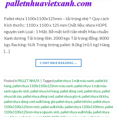
Pallet nhựa 1100x1100x125mm – tải trọng nhẹ *. Quy cách
Kích thước: 1100 x 1100 x 125 mm Chất liệu: nhựa HDPE
nguyên sinh Loại : 1 Mặt. Bề mặt lưới tản nhiệt Màu chuẩn:
Xanh dương Tải trọng tĩnh: 2000 kgs Tải trọng động: 8000
kgs Racking: N/A Trọng lượng pallet: 8.0kg (±0.5 kg) Hàng
[…]
CONTINUE READING
→
Posted in
PALLET NHỰA
|
Tagged
pallet nhựa 1 mặt màu xanh
,
pallet kê
hàng
,
pallet nhựa 1100x1100x125mm màu xanh
,
pallet nhựa 1 mặt màu
xanh nguyên sinh
,
pallet nhựa kê hàng
,
pallet đóng cont
,
pallet nhựa
,
pallet
nhựa lót sàn
,
pallet nhựa đóng cont
,
pallet nhựa giá rẻ
,
pallet nhựa lót kho
,
pallet nhựa đóng cont xuất hàng
,
giá pallet nhựa
,
pallet lót kho
,
pallet nhựa
1100x1100x125mm mới
,
pallet xuất khẩu
,
pallet nhựa 1100x1100mm
,
pallet
1100x1100x125mm nhựa nguyên sinh
,
pallet nhựa xuất khẩu
,
pallet nhựa