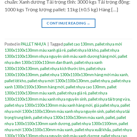
chuẩn: Xanh dương Tải trọng tĩnh: 3000 kgs Tải trọng động:
1000 kgs Trọng lượng pallet: 11kg (±0.5 kg) Hàng […]
CONTINUE READING
→
Posted in
PALLET NHỰA
|
Tagged
pallet cao 130mm
,
pallet nhựa mới
1300x1100x130mm màu xanh giá rẻ
,
pallet nhựa lót kho
,
pallet nhựa
1300x1100x130mm nhựa nguyên sinh màu xanh dương hàng mới
,
pallet
nhựa đen 1300x1100x110mm đan thanh
,
pallet nhựa xanh
1300x1100x130mm
,
pallet nhựa kích thước lớn
,
pallet nhựa
1300x1100x130mm
,
pallet nhựa 1300x1100x130mm hàng mới màu xanh
,
pallet lót kho
,
pallet nhựa mới 1300x1100x130mm
,
pallet nhựa
,
pallet nhựa
xanh 1300x1100x130mm hàng mới
,
pallet nhựa cao 130mm
,
pallet
1300x1100x130mm màu xanh
,
pallet nhựa giá rẻ
,
pallet nhựa
1300x1100x130mm màu xanh nhựa nguyên sinh
,
pallet nhựa tải trọng vừa
,
pallet nhựa 1300x1100x130mm màu xanh hàng mới
,
giá pallet nhựa
,
pallet
nhựa mới 1300x1100x130mm màu xanh nhựa nguyên sinh
,
pallet nhựa tải
trọng trung bình
,
pallet nhựa 1300x1100x130mm màu xanh
,
pallet
,
pallet
nhựa 1300x1100x130mm xanh dương
,
pallet nhựa 1300x1100mm
,
pallet
nhựa mới 1300x1100x130mm màu xanh
,
pallet nhựa xuất khẩu
,
pallet nhựa
1300x1100x130mm nhựa nguyên sinh màu xanh dương
,
pallet nhựa cao