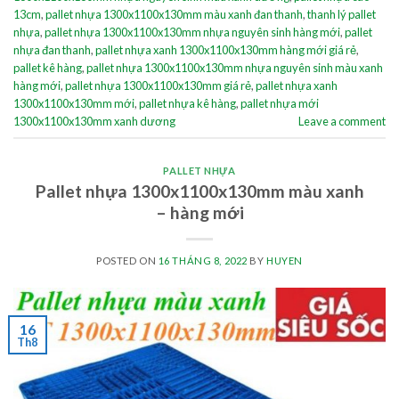
13cm
,
pallet nhựa 1300x1100x130mm màu xanh đan thanh
,
thanh lý pallet
nhựa
,
pallet nhựa 1300x1100x130mm nhựa nguyên sinh hàng mới
,
pallet
nhựa đan thanh
,
pallet nhựa xanh 1300x1100x130mm hàng mới giá rẻ
,
pallet kê hàng
,
pallet nhựa 1300x1100x130mm nhựa nguyên sinh màu xanh
hàng mới
,
pallet nhựa 1300x1100x130mm giá rẻ
,
pallet nhựa xanh
1300x1100x130mm mới
,
pallet nhựa kê hàng
,
pallet nhựa mới
1300x1100x130mm xanh dương
Leave a comment
PALLET NHỰA
Pallet nhựa 1300x1100x130mm màu xanh
– hàng mới
POSTED ON
16 THÁNG 8, 2022
BY
HUYEN
16
Th8