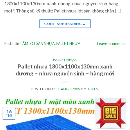
1300x1100x130mm-xanh-duong-nhua-nguyen-sinh-hang-
moi *. Thông số kỹ thuật: Pallet nhựa lót sàn không chân […]
CONTINUE READING
→
Posted in
TẤM LÓT SÀN NHỰA
,
PALLET NHỰA
Leave a comment
PALLET NHỰA
Pallet nhựa 1300x1100x130mm xanh
dương – nhựa nguyên sinh – hàng mới
POSTED ON
16 THÁNG 8, 2022
BY
HUYEN
16
Th8