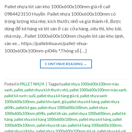
Pallet nhựa lót sàn kho 1000x600x100mm giá rẻ call
0984423150 Huyền Pallet nhựa 1000x600x100mm có
trọng lượng khá nhẹ, kích thước nhỏ và giá thành rẻ, được
dùng để kê hàng và lót sàn ở các cửa hàng, siêu thị, kho bãi,
nhà máy…Pallet 1000x600x100mm chuyên lót sàn kho lạnh,
sàn xe… https://palletnhua.vn/pallet-nhua-
1000x600x100mm-pl04ls *.Thông số […]
CONTINUE READING
→
Posted in
PALLET NHỰA
|
Tagged
pallet nhựa 1000x600x100mm màu
xanh
,
pallet
,
pallet nhựa kích thước nhỏ
,
pallet 1000x600x100mm màu xanh
,
pallet kê nước suối
,
pallet nhựa kê hàng giá rẻ
,
pallet nhựa xanh
1000x600x100mm
,
pallet kho lạnh
,
giá pallet nhựa kê hàng
,
pallet nhựa
pl04ls
,
pallet kê gạo
,
pallet nhựa 1000x600x100mm
,
pallet nhựa
1000x600x100mm pl04ls
,
pallet lót sàn
,
pallet nhựa 1000x600mm
,
pallet kê
hàng
,
pallet nhựa kê hàng 1000x600x100mm
,
pallet nhựa kê hàng
,
pallet
1000x600x100mm
,
pallet nhựa lót sàn
,
pallet kê hàng 1000x600x100mm
,
pallet nhựa lót kho
,
pallet nhựa 1000x600x100mm giá rẻ
,
pallet nhựa kê vải
,