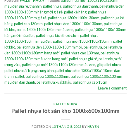
Posted in
PALLET NHỰA
|
Tagged
pallet nhựa mới 1300x1100x130mm
màu đen giá rẻ
,
thanh lý pallet nhựa
,
pallet nhựa đan thanh
,
pallet nhựa đen
1300x1100x130mm hàng mới giá rẻ
,
pallet kê hàng
,
pallet nhựa
1300x1100x130mm giá rẻ
,
pallet nhựa 1300x1100x130mm
,
pallet nhựa kê
hàng
,
pallet cao 130mm
,
pallet nhựa đen 1300x1100x130mm
,
pallet nhựa
lót kho
,
pallet 1300x1100x130mm màu đen
,
pallet nhựa 1300x1100x130mm
hàng mới màu đen
,
pallet nhựa kích thước lớn
,
pallet nhựa
1300x1100x130mm màu đen
,
pallet nhựa mới 1300x1100x130mm
,
pallet
lót kho
,
pallet nhựa đen 1300x1100x130mm mới
,
pallet nhựa
,
pallet nhựa
đen 1300x1100x130mm hàng mới
,
pallet nhựa cao 130mm
,
pallet nhựa
1300x1100x130mm màu đen hàng mới
,
pallet nhựa giá rẻ
,
pallet nhựa tải
trọng vừa
,
pallet nhựa mới 1300x1100x130mm màu đen
,
giá pallet nhựa
,
pallet nhựa tải trọng trung bình
,
pallet nhựa đen 1300x1100x110mm đan
thanh
,
pallet
,
pallet nhựa 1300x1100mm
,
pallet nhựa 1300x1100x130mm
màu đen đan thanh
,
pallet nhựa xuất khẩu
,
pallet nhựa cao 13cm
Leave a comment
PALLET NHỰA
Pallet nhựa lót sàn kho 1000x600x100mm
POSTED ON
10 THÁNG 8, 2022
BY
HUYEN