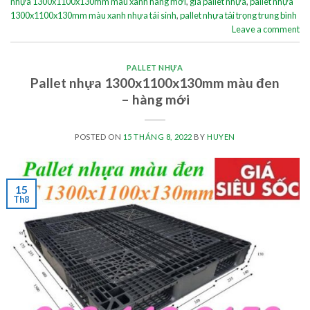
nhựa 1300x1100x130mm màu xanh hàng mới
,
giá pallet nhựa
,
pallet nhựa
1300x1100x130mm màu xanh nhựa tái sinh
,
pallet nhựa tải trọng trung bình
Leave a comment
PALLET NHỰA
Pallet nhựa 1300x1100x130mm màu đen
– hàng mới
POSTED ON
15 THÁNG 8, 2022
BY
HUYEN
15
Th8