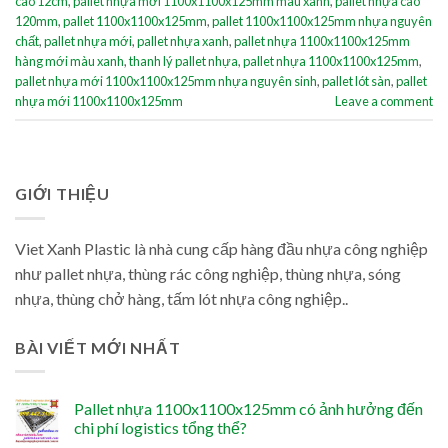
cao 12cm
,
pallet nhựa mới 1100x1100x125mm màu xanh
,
pallet nhựa cao
120mm
,
pallet 1100x1100x125mm
,
pallet 1100x1100x125mm nhựa nguyên
chất
,
pallet nhựa mới
,
pallet nhựa xanh
,
pallet nhựa 1100x1100x125mm
hàng mới màu xanh
,
thanh lý pallet nhựa
,
pallet nhựa 1100x1100x125mm
,
pallet nhựa mới 1100x1100x125mm nhựa nguyên sinh
,
pallet lót sàn
,
pallet
nhựa mới 1100x1100x125mm
Leave a comment
GIỚI THIỆU
Viet Xanh Plastic là nhà cung cấp hàng đầu nhựa công nghiệp
như pallet nhựa, thùng rác công nghiệp, thùng nhựa, sóng
nhựa, thùng chở hàng, tấm lót nhựa công nghiệp..
BÀI VIẾT MỚI NHẤT
Pallet nhựa 1100x1100x125mm có ảnh hưởng đến
chi phí logistics tổng thể?