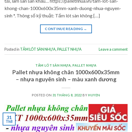
tải, làm sàn sân khấu… https://palletnhua.vn/tam-lot-san-
khong-chan-1000x600x35mm-xanh-duong-nhua-nguyen-
sinh *. Thông số kỹ thuật: Tấm lót sàn không […]
CONTINUE READING
→
Posted in
TẤM LÓT SÀN NHỰA
,
PALLET NHỰA
Leave a comment
TẤM LÓT SÀN NHỰA
,
PALLET NHỰA
Pallet nhựa không chân 1000x600x35mm
– nhựa nguyên sinh – màu xanh dương
POSTED ON
31 THÁNG 8, 2022
BY
HUYEN
31
Th8