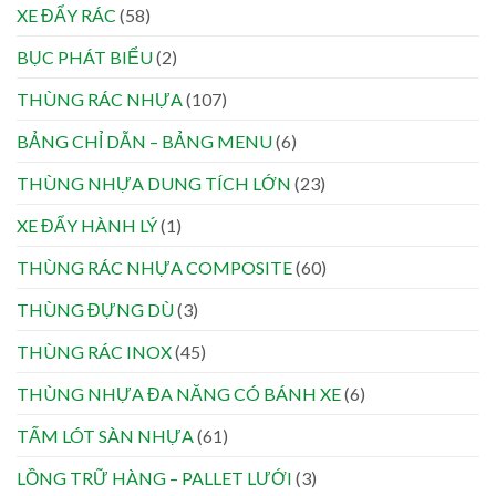
XE ĐẨY RÁC
(58)
BỤC PHÁT BIỂU
(2)
THÙNG RÁC NHỰA
(107)
BẢNG CHỈ DẪN – BẢNG MENU
(6)
THÙNG NHỰA DUNG TÍCH LỚN
(23)
XE ĐẨY HÀNH LÝ
(1)
THÙNG RÁC NHỰA COMPOSITE
(60)
THÙNG ĐỰNG DÙ
(3)
THÙNG RÁC INOX
(45)
THÙNG NHỰA ĐA NĂNG CÓ BÁNH XE
(6)
TẤM LÓT SÀN NHỰA
(61)
LỒNG TRỮ HÀNG – PALLET LƯỚI
(3)