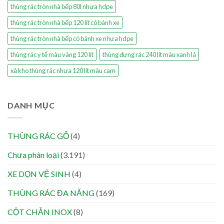
thùng rác tròn nhà bếp 80l nhựa hdpe
thùng rác tròn nhà bếp 120 lít có bánh xe
thùng rác tròn nhà bếp có bánh xe nhựa hdpe
thùng rác y tế màu vàng 120 lít
thùng đựng rác 240 lít màu xanh lá
xả kho thùng rác nhựa 120 lít màu cam
DANH MỤC
THÙNG RÁC GỖ
(4)
Chưa phân loại
(3.191)
XE DỌN VỆ SINH
(4)
THÙNG RÁC ĐA NĂNG
(169)
CỘT CHẮN INOX
(8)