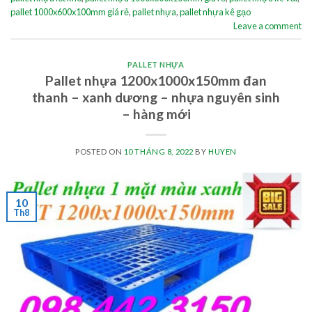
pallet 1000x600x100mm giá rẻ
,
pallet nhựa
,
pallet nhựa kê gạo
Leave a comment
PALLET NHỰA
Pallet nhựa 1200x1000x150mm đan
thanh – xanh dương – nhựa nguyên sinh
– hàng mới
POSTED ON
10 THÁNG 8, 2022
BY
HUYEN
10
Th8