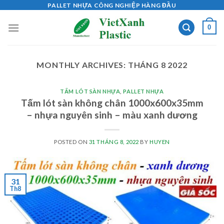
Skip
PALLET NHỰA CÔNG NGHIỆP HÀNG ĐẦU
to
0
content
MONTHLY ARCHIVES:
THÁNG 8 2022
TẤM LÓT SÀN NHỰA
,
PALLET NHỰA
Tấm lót sàn không chân 1000x600x35mm
– nhựa nguyên sinh – màu xanh dương
POSTED ON
31 THÁNG 8, 2022
BY
HUYEN
31
Th8