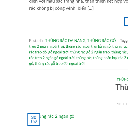
điện với màu sắc trang nhã, thân thiện kết hợp
rác không bị công vênh, biến […]
Posted in
THÙNG RÁC ĐA NĂNG
,
THÙNG RÁC GỖ
|
Tag
treo 2 ngăn ngoài trời
,
thùng rác ngoài trời bằng gỗ
,
thùng rác
rác treo đôi gỗ ngoài trời
,
thùng rác gỗ 2 ngăn treo
,
thùng rác 
rác treo 2 ngăn gỗ ngoài trời
,
thùng rác
,
thùng phân loại rác 2
gỗ
,
thùng rác gỗ treo đôi ngoài trời
THÙNG
Thù
POSTE
30
Th8