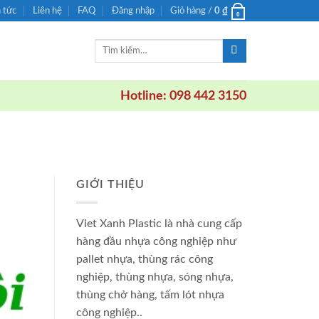
n tức
Liên hệ
FAQ
Đăng nhập
Giỏ hàng /
0
₫
0
Tìm
kiếm:
Hotline: 098 442 3150
GIỚI THIỆU
Viet Xanh Plastic là nhà cung cấp
hàng đầu nhựa công nghiệp như
pallet nhựa, thùng rác công
nghiệp, thùng nhựa, sóng nhựa,
thùng chở hàng, tấm lót nhựa
công nghiệp..