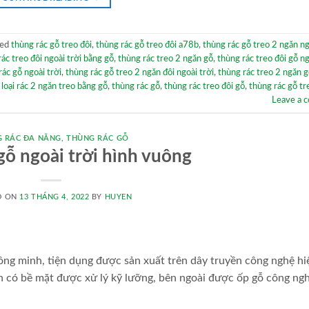
ged
thùng rác gỗ treo đôi
,
thùng rác gỗ treo đôi a78b
,
thùng rác gỗ treo 2 ngăn ng
ác treo đôi ngoài trời bằng gỗ
,
thùng rác treo 2 ngăn gỗ
,
thùng rác treo đôi gỗ ng
rác gỗ ngoài trời
,
thùng rác gỗ treo 2 ngăn đôi ngoài trời
,
thùng rác treo 2 ngăn g
loại rác 2 ngăn treo bằng gỗ
,
thùng rác gỗ
,
thùng rác treo đôi gỗ
,
thùng rác gỗ tr
Leave a 
 RÁC ĐA NĂNG
,
THÙNG RÁC GỖ
gỗ ngoài trời hình vuông
D ON
13 THÁNG 4, 2022
BY
HUYEN
hông minh, tiện dụng được sản xuất trên dây truyền công nghệ hiệ
 có bề mặt được xử lý kỹ lưỡng, bên ngoài được ốp gỗ công ngh