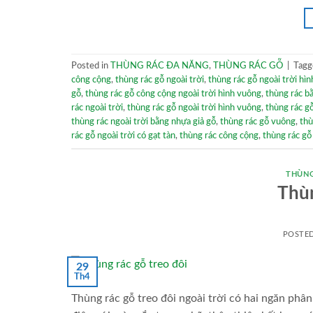
Posted in
THÙNG RÁC ĐA NĂNG
,
THÙNG RÁC GỖ
|
Tag
công cộng
,
thùng rác gỗ ngoài trời
,
thùng rác gỗ ngoài trời hì
gỗ
,
thùng rác gỗ công cộng ngoài trời hình vuông
,
thùng rác b
rác ngoài trời
,
thùng rác gỗ ngoài trời hình vuông
,
thùng rác g
thùng rác ngoài trời bằng nhựa giả gỗ
,
thùng rác gỗ vuông
,
thù
rác gỗ ngoài trời có gạt tàn
,
thùng rác công cộng
,
thùng rác gỗ
THÙNG
Thùn
POSTE
29
Th4
Thùng rác gỗ treo đôi ngoài trời có hai ngăn phâ