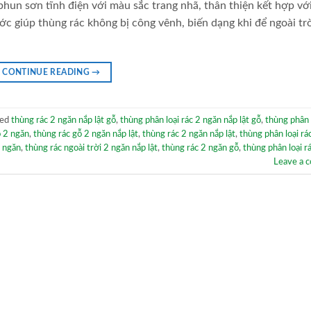
hun sơn tĩnh điện với màu sắc trang nhã, thân thiện kết hợp vớ
giúp thùng rác không bị công vênh, biến dạng khi để ngoài trờ
CONTINUE READING
→
ged
thùng rác 2 ngăn nắp lật gỗ
,
thùng phân loại rác 2 ngăn nắp lật gỗ
,
thùng phân 
ỗ 2 ngăn
,
thùng rác gỗ 2 ngăn nắp lật
,
thùng rác 2 ngăn nắp lật
,
thùng phân loại rá
2 ngăn
,
thùng rác ngoài trời 2 ngăn nắp lật
,
thùng rác 2 ngăn gỗ
,
thùng phân loại r
Leave a 