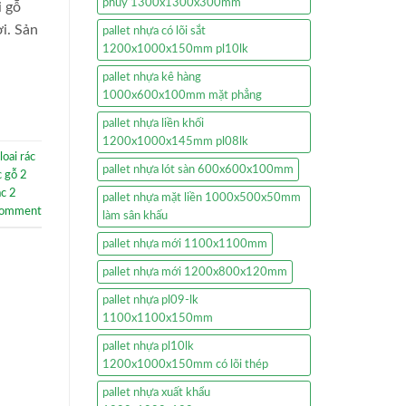
phuy 1300x1300x300mm
i gỗ
i. Sản
pallet nhựa có lõi sắt
1200x1000x150mm pl10lk
pallet nhựa kê hàng
1000x600x100mm mặt phẳng
pallet nhựa liền khối
1200x1000x145mm pl08lk
loai rác
pallet nhựa lót sàn 600x600x100mm
c gỗ 2
ác 2
pallet nhựa mặt liền 1000x500x50mm
comment
làm sân khấu
pallet nhựa mới 1100x1100mm
pallet nhựa mới 1200x800x120mm
pallet nhựa pl09-lk
1100x1100x150mm
pallet nhựa pl10lk
1200x1000x150mm có lõi thép
pallet nhựa xuất khẩu