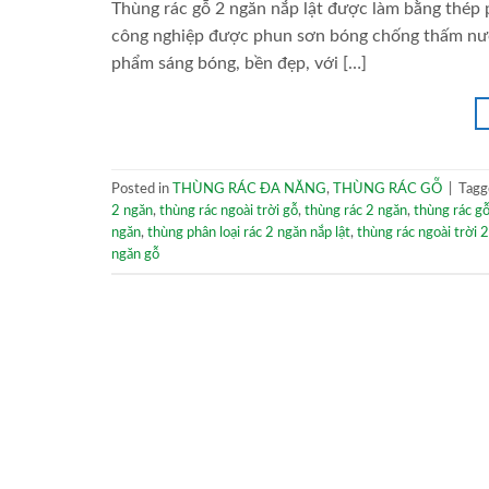
Thùng rác gỗ 2 ngăn nắp lật được làm bằng thép p
công nghiệp được phun sơn bóng chống thấm nước 
phẩm sáng bóng, bền đẹp, với […]
Posted in
THÙNG RÁC ĐA NĂNG
,
THÙNG RÁC GỖ
|
Tag
2 ngăn
,
thùng rác ngoài trời gỗ
,
thùng rác 2 ngăn
,
thùng rác g
ngăn
,
thùng phân loại rác 2 ngăn nắp lật
,
thùng rác ngoài trời 
ngăn gỗ