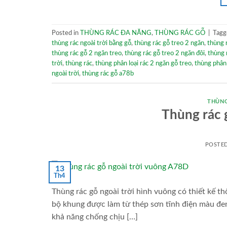
Posted in
THÙNG RÁC ĐA NĂNG
,
THÙNG RÁC GỖ
|
Tag
thùng rác ngoài trời bằng gỗ
,
thùng rác gỗ treo 2 ngăn
,
thùng r
thùng rác gỗ 2 ngăn treo
,
thùng rác gỗ treo 2 ngăn đôi
,
thùng 
trời
,
thùng rác
,
thùng phân loại rác 2 ngăn gỗ treo
,
thùng phân 
ngoài trời
,
thùng rác gỗ a78b
THÙNG
Thùng rác 
POSTE
13
Th4
Thùng rác gỗ ngoài trời hình vuông có thiết kế t
bộ khung được làm từ thép sơn tĩnh điện màu đen
khả năng chống chịu […]