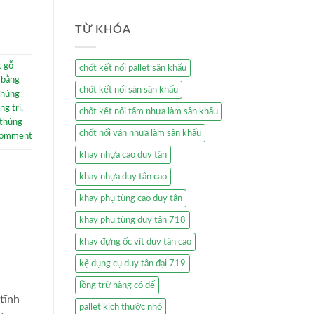
TỪ KHÓA
c gỗ
chốt kết nối pallet sân khấu
 bằng
chốt kết nối sàn sân khấu
thùng
ng trí
,
chốt kết nối tấm nhựa làm sân khấu
thùng
chốt nối ván nhựa làm sân khấu
comment
khay nhựa cao duy tân
khay nhựa duy tân cao
khay phụ tùng cao duy tân
khay phụ tùng duy tân 718
khay đựng ốc vít duy tân cao
kệ dụng cụ duy tân đại 719
lồng trữ hàng có đế
tĩnh
pallet kích thước nhỏ