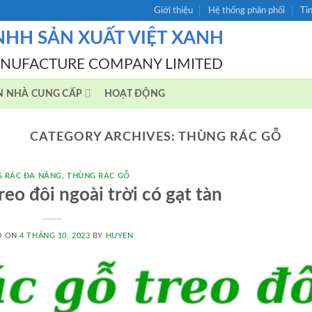
Giới thiệu
Hệ thống phân phối
Ti
NHH SẢN XUẤT VIỆT XANH
ANUFACTURE COMPANY LIMITED
N NHÀ CUNG CẤP
HOẠT ĐỘNG
CATEGORY ARCHIVES:
THÙNG RÁC GỖ
 RÁC ĐA NĂNG
,
THÙNG RÁC GỖ
eo đôi ngoài trời có gạt tàn
D ON
4 THÁNG 10, 2023
BY
HUYEN