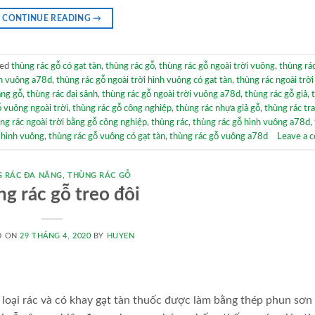
CONTINUE READING
→
ged
thùng rác gỗ có gạt tàn
,
thùng rác gỗ
,
thùng rác gỗ ngoài trời vuông
,
thùng rá
nh vuông a78d
,
thùng rác gỗ ngoài trời hình vuông có gạt tàn
,
thùng rác ngoài trời
ằng gỗ
,
thùng rác đại sảnh
,
thùng rác gỗ ngoài trời vuông a78d
,
thùng rác gỗ giả
,
ỗ vuông ngoài trời
,
thùng rác gỗ công nghiệp
,
thùng rác nhựa giả gỗ
,
thùng rác tra
ng rác ngoài trời bằng gỗ công nghiệp
,
thùng rác
,
thùng rác gỗ hình vuông a78d
,
 hình vuông
,
thùng rác gỗ vuông có gạt tàn
,
thùng rác gỗ vuông a78d
Leave a 
 RÁC ĐA NĂNG
,
THÙNG RÁC GỖ
g rác gỗ treo đôi
D ON
29 THÁNG 4, 2020
BY
HUYEN
n loại rác và có khay gạt tàn thuốc được làm bằng thép phun sơn 