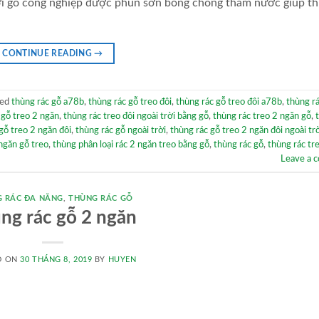
 với gỗ công nghiệp được phun sơn bóng chống thấm nước giúp t
CONTINUE READING
→
ged
thùng rác gỗ a78b
,
thùng rác gỗ treo đôi
,
thùng rác gỗ treo đôi a78b
,
thùng r
 gỗ treo 2 ngăn
,
thùng rác treo đôi ngoài trời bằng gỗ
,
thùng rác treo 2 ngăn gỗ
,
gỗ treo 2 ngăn đôi
,
thùng rác gỗ ngoài trời
,
thùng rác gỗ treo 2 ngăn đôi ngoài tr
 ngăn gỗ treo
,
thùng phân loại rác 2 ngăn treo bằng gỗ
,
thùng rác gỗ
,
thùng rác tr
Leave a 
 RÁC ĐA NĂNG
,
THÙNG RÁC GỖ
ng rác gỗ 2 ngăn
D ON
30 THÁNG 8, 2019
BY
HUYEN