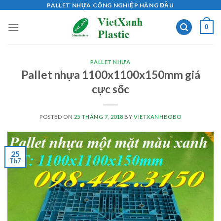
Skip
PALLET NHỰA CÔNG NGHIỆP HÀNG ĐẦU
to
0
content
PALLET NHỰA
Pallet nhựa 1100x1100x150mm giá
cực sốc
POSTED ON
25 THÁNG 7, 2018
BY
VIETXANHBOBO
25
Th7