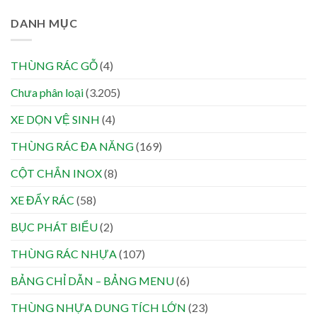
DANH MỤC
THÙNG RÁC GỖ
(4)
Chưa phân loại
(3.205)
XE DỌN VỆ SINH
(4)
THÙNG RÁC ĐA NĂNG
(169)
CỘT CHẮN INOX
(8)
XE ĐẨY RÁC
(58)
BỤC PHÁT BIỂU
(2)
THÙNG RÁC NHỰA
(107)
BẢNG CHỈ DẪN – BẢNG MENU
(6)
THÙNG NHỰA DUNG TÍCH LỚN
(23)