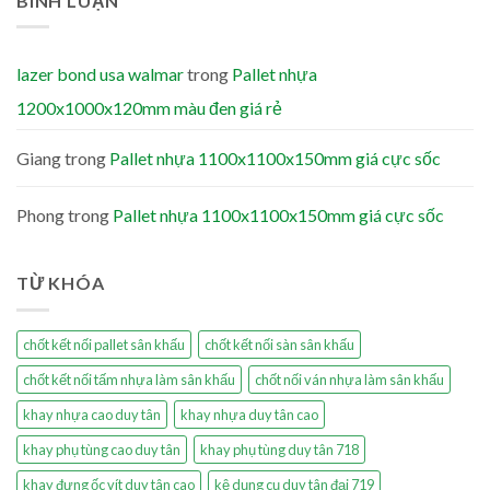
BÌNH LUẬN
lazer bond usa walmar
trong
Pallet nhựa
1200x1000x120mm màu đen giá rẻ
Giang
trong
Pallet nhựa 1100x1100x150mm giá cực sốc
Phong
trong
Pallet nhựa 1100x1100x150mm giá cực sốc
TỪ KHÓA
chốt kết nối pallet sân khấu
chốt kết nối sàn sân khấu
chốt kết nối tấm nhựa làm sân khấu
chốt nối ván nhựa làm sân khấu
khay nhựa cao duy tân
khay nhựa duy tân cao
khay phụ tùng cao duy tân
khay phụ tùng duy tân 718
khay đựng ốc vít duy tân cao
kệ dụng cụ duy tân đại 719