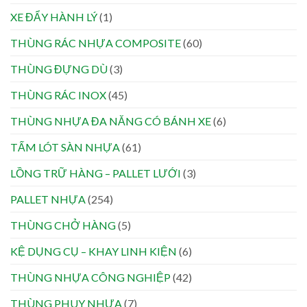
XE ĐẨY HÀNH LÝ
(1)
THÙNG RÁC NHỰA COMPOSITE
(60)
THÙNG ĐỰNG DÙ
(3)
THÙNG RÁC INOX
(45)
THÙNG NHỰA ĐA NĂNG CÓ BÁNH XE
(6)
TẤM LÓT SÀN NHỰA
(61)
LỒNG TRỮ HÀNG – PALLET LƯỚI
(3)
PALLET NHỰA
(254)
THÙNG CHỞ HÀNG
(5)
KỆ DỤNG CỤ – KHAY LINH KIỆN
(6)
THÙNG NHỰA CÔNG NGHIỆP
(42)
THÙNG PHUY NHỰA
(7)