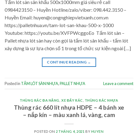
Tấm lót sàn sân khấu 500x1000mm giá siêu rẻ call
0984423150 – Huyền Hotline/zalo/viber: 098.442.3150 –
Huyền Email: huyen@congnghiepvietxanh.com.vn
https://palletnhua.vn/tam-lot-san-khau-500-x-1000
Youtube: https://youtu.be/XVFPWcggoEo Tấm lót sàn –
Pallet nhựa lót sàn hay còn gọi là tấm lót sân khấu – tấm lót
xây dựng là sự lựa chọn số 1 trong tổ chức sự kiện ngoài […]
CONTINUE READING
→
Posted in
TẤM LÓT SÀN NHỰA
,
PALLET NHỰA
Leave a comment
THÙNG RÁC ĐA NĂNG
,
XE ĐẨY RÁC
,
THÙNG RÁC NHỰA
Thùng rác 660 lít nhựa HDPE – 4 bánh xe
– nắp kín – màu xanh lá, vàng, cam
POSTED ON
2 THÁNG 4, 2021
BY
HUYEN