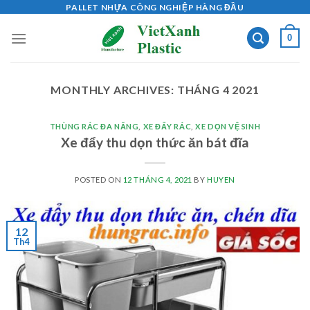
Skip
PALLET NHỰA CÔNG NGHIỆP HÀNG ĐẦU
to
0
content
MONTHLY ARCHIVES:
THÁNG 4 2021
THÙNG RÁC ĐA NĂNG
,
XE ĐẨY RÁC
,
XE DỌN VỆ SINH
Xe đẩy thu dọn thức ăn bát đĩa
POSTED ON
12 THÁNG 4, 2021
BY
HUYEN
12
Th4