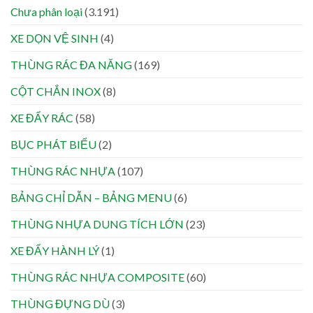
Chưa phân loại
(3.191)
XE DỌN VỆ SINH
(4)
THÙNG RÁC ĐA NĂNG
(169)
CỘT CHẮN INOX
(8)
XE ĐẨY RÁC
(58)
BỤC PHÁT BIỂU
(2)
THÙNG RÁC NHỰA
(107)
BẢNG CHỈ DẪN – BẢNG MENU
(6)
THÙNG NHỰA DUNG TÍCH LỚN
(23)
XE ĐẨY HÀNH LÝ
(1)
THÙNG RÁC NHỰA COMPOSITE
(60)
THÙNG ĐỰNG DÙ
(3)