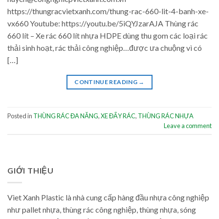
https://thungracvietxanh.com/thung-rac-660-lit-4-banh-xe-
vx660 Youtube: https://youtu.be/5iQYJzarAJA Thùng rác
660 lít – Xe rác 660 lít nhựa HDPE dùng thu gom các loại rác
thải sinh hoạt, rác thải công nghiệp…được ưa chuộng vì có
[…]
CONTINUE READING
→
Posted in
THÙNG RÁC ĐA NĂNG
,
XE ĐẨY RÁC
,
THÙNG RÁC NHỰA
Leave a comment
GIỚI THIỆU
Viet Xanh Plastic là nhà cung cấp hàng đầu nhựa công nghiệp
như pallet nhựa, thùng rác công nghiệp, thùng nhựa, sóng