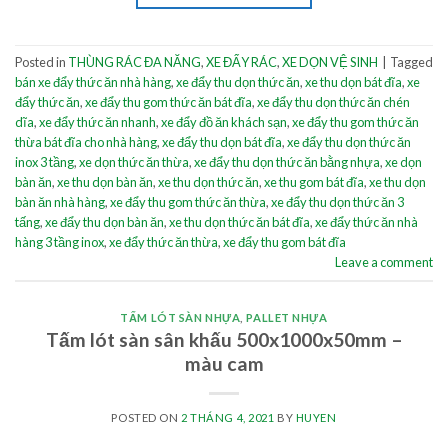
Posted in
THÙNG RÁC ĐA NĂNG
,
XE ĐẨY RÁC
,
XE DỌN VỆ SINH
|
Tagged
bán xe đẩy thức ăn nhà hàng
,
xe đẩy thu dọn thức ăn
,
xe thu dọn bát đĩa
,
xe
đẩy thức ăn
,
xe đẩy thu gom thức ăn bát đĩa
,
xe đẩy thu dọn thức ăn chén
dĩa
,
xe đẩy thức ăn nhanh
,
xe đẩy đồ ăn khách sạn
,
xe đẩy thu gom thức ăn
thừa bát đĩa cho nhà hàng
,
xe đẩy thu dọn bát đĩa
,
xe đẩy thu dọn thức ăn
inox 3 tầng
,
xe dọn thức ăn thừa
,
xe đẩy thu dọn thức ăn bằng nhựa
,
xe dọn
bàn ăn
,
xe thu dọn bàn ăn
,
xe thu dọn thức ăn
,
xe thu gom bát đĩa
,
xe thu dọn
bàn ăn nhà hàng
,
xe đẩy thu gom thức ăn thừa
,
xe đẩy thu dọn thức ăn 3
tấng
,
xe đẩy thu dọn bàn ăn
,
xe thu dọn thức ăn bát đĩa
,
xe đẩy thức ăn nhà
hàng 3 tầng inox
,
xe đẩy thức ăn thừa
,
xe đẩy thu gom bát đĩa
Leave a comment
TẤM LÓT SÀN NHỰA
,
PALLET NHỰA
Tấm lót sàn sân khấu 500x1000x50mm –
màu cam
POSTED ON
2 THÁNG 4, 2021
BY
HUYEN