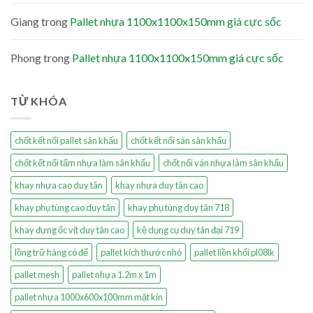
Giang
trong
Pallet nhựa 1100x1100x150mm giá cực sốc
Phong
trong
Pallet nhựa 1100x1100x150mm giá cực sốc
TỪ KHÓA
chốt kết nối pallet sân khấu
chốt kết nối sàn sân khấu
chốt kết nối tấm nhựa làm sân khấu
chốt nối ván nhựa làm sân khấu
khay nhựa cao duy tân
khay nhựa duy tân cao
khay phụ tùng cao duy tân
khay phụ tùng duy tân 718
khay đựng ốc vít duy tân cao
kệ dụng cụ duy tân đại 719
lồng trữ hàng có đế
pallet kích thước nhỏ
pallet liền khối pl08lk
pallet mesh
pallet nhựa 1.2m x 1m
pallet nhựa 1000x600x100mm mặt kín