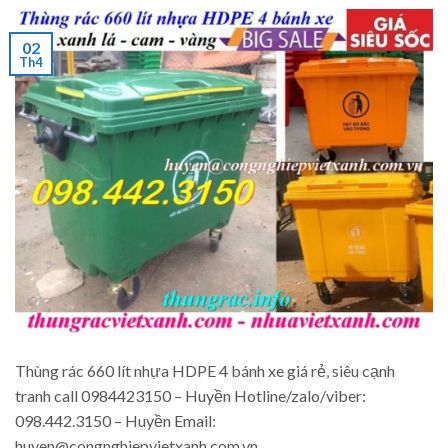
02
Th4
Thùng rác 660 lít nhựa HDPE 4 bánh xe giá rẻ, siêu cạnh
tranh call 0984423150 – Huyền Hotline/zalo/viber:
098.442.3150 – Huyền Email:
huyen@congnghiepvietxanh.com.vn