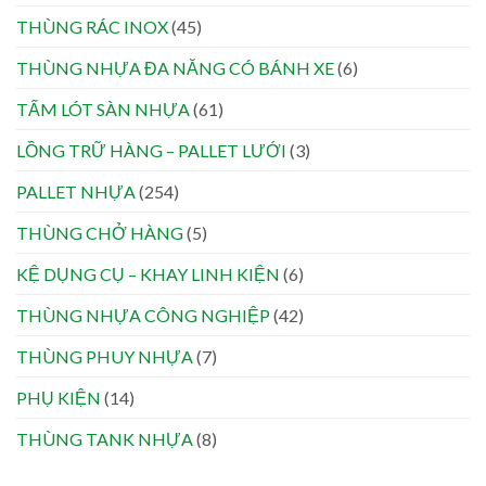
THÙNG RÁC INOX
(45)
THÙNG NHỰA ĐA NĂNG CÓ BÁNH XE
(6)
TẤM LÓT SÀN NHỰA
(61)
LỒNG TRỮ HÀNG – PALLET LƯỚI
(3)
PALLET NHỰA
(254)
THÙNG CHỞ HÀNG
(5)
KỆ DỤNG CỤ – KHAY LINH KIỆN
(6)
THÙNG NHỰA CÔNG NGHIỆP
(42)
THÙNG PHUY NHỰA
(7)
PHỤ KIỆN
(14)
THÙNG TANK NHỰA
(8)