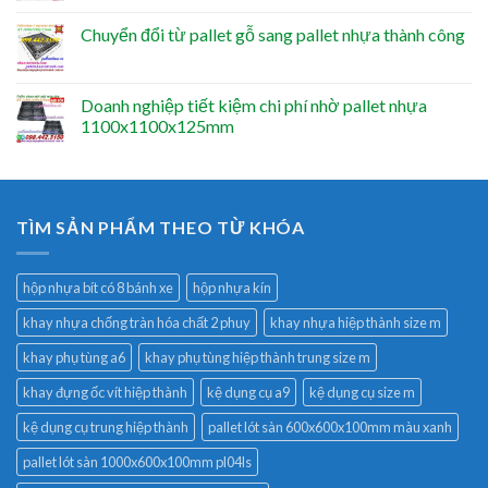
Chuyển đổi từ pallet gỗ sang pallet nhựa thành công
Doanh nghiệp tiết kiệm chi phí nhờ pallet nhựa
1100x1100x125mm
TÌM SẢN PHẨM THEO TỪ KHÓA
hộp nhựa bít có 8 bánh xe
hộp nhựa kín
khay nhựa chống tràn hóa chất 2 phuy
khay nhựa hiệp thành size m
khay phụ tùng a6
khay phụ tùng hiệp thành trung size m
khay đựng ốc vít hiệp thành
kệ dụng cụ a9
kệ dụng cụ size m
kệ dụng cụ trung hiệp thành
pallet lót sàn 600x600x100mm màu xanh
pallet lót sàn 1000x600x100mm pl04ls