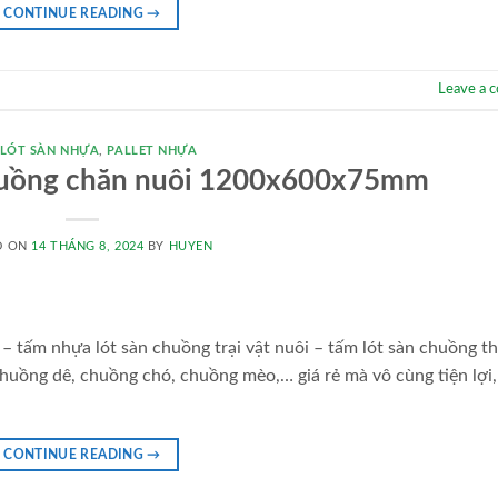
CONTINUE READING
→
Leave a 
 LÓT SÀN NHỰA
,
PALLET NHỰA
chuồng chăn nuôi 1200x600x75mm
D ON
14 THÁNG 8, 2024
BY
HUYEN
– tấm nhựa lót sàn chuồng trại vật nuôi – tấm lót sàn chuồng t
uồng dê, chuồng chó, chuồng mèo,… giá rẻ mà vô cùng tiện lợi, 
CONTINUE READING
→