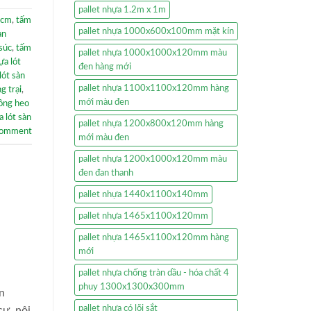
pallet nhựa 1.2m x 1m
0cm
,
tấm
pallet nhựa 1000x600x100mm mặt kín
àn
súc
,
tấm
pallet nhựa 1000x1000x120mm màu
ựa lót
đen hàng mới
lót sàn
pallet nhựa 1100x1100x120mm hàng
g trại
,
mới màu đen
uồng heo
 lót sàn
pallet nhựa 1200x800x120mm hàng
comment
mới màu đen
pallet nhựa 1200x1000x120mm màu
đen đan thanh
pallet nhựa 1440x1100x140mm
pallet nhựa 1465x1100x120mm
pallet nhựa 1465x1100x120mm hàng
mới
pallet nhựa chống tràn dầu - hóa chất 4
phuy 1300x1300x300mm
n
pallet nhựa có lõi sắt
cư, nội