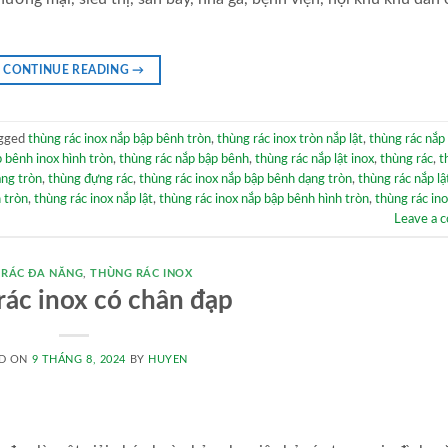
CONTINUE READING
→
gged
thùng rác inox nắp bập bênh tròn
,
thùng rác inox tròn nắp lật
,
thùng rác nắp
 bênh inox hình tròn
,
thùng rác nắp bập bênh
,
thùng rác nắp lật inox
,
thùng rác
,
t
ạng tròn
,
thùng đựng rác
,
thùng rác inox nắp bập bênh dạng tròn
,
thùng rác nắp lậ
h tròn
,
thùng rác inox nắp lật
,
thùng rác inox nắp bập bênh hình tròn
,
thùng rác in
Leave a 
 RÁC ĐA NĂNG
,
THÙNG RÁC INOX
rác inox có chân đạp
D ON
9 THÁNG 8, 2024
BY
HUYEN