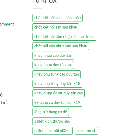
TỪ KHÓA
chốt kết nối pallet sân khấu
comment
chốt kết nối sàn sân khấu
chốt kết nối tấm nhựa làm sân khấu
chốt nối ván nhựa làm sân khấu
khay nhựa cao duy tân
khay nhựa duy tân cao
khay phụ tùng cao duy tân
khay phụ tùng duy tân 718
khay đựng ốc vít duy tân cao
hú
tiết
kệ dụng cụ duy tân đại 719
lồng trữ hàng có đế
pallet kích thước nhỏ
pallet liền khối pl08lk
pallet mesh