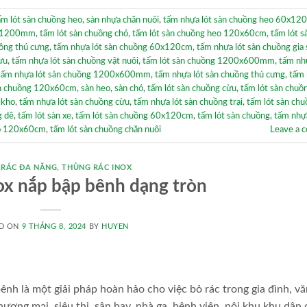
ấm lót sàn chuồng heo
,
sàn nhựa chăn nuôi
,
tấm nhựa lót sàn chuồng heo 60x12
0x1200mm
,
tấm lót sàn chuồng chó
,
tấm lót sàn chuồng heo 120x60cm
,
tấm lót s
uồng thú cưng
,
tấm nhựa lót sàn chuồng 60x120cm
,
tấm nhựa lót sàn chuồng gia 
ừu
,
tấm nhựa lót sàn chuồng vật nuôi
,
tấm lót sàn chuồng 1200x600mm
,
tấm nh
tấm nhựa lót sàn chuồng 1200x600mm
,
tấm nhựa lót sàn chuồng thú cưng
,
tấm 
àn chuồng 120x60cm
,
sàn heo
,
sàn chó
,
tấm lót sàn chuồng cừu
,
tấm lót sàn chuồn
 kho
,
tấm nhựa lót sàn chuồng cừu
,
tấm nhựa lót sàn chuồng trại
,
tấm lót sàn ch
g dê
,
tấm lót sàn xe
,
tấm lót sàn chuồng 60x120cm
,
tấm lót sàn chuồng
,
tấm nhựa
eo 120x60cm
,
tấm lót sàn chuồng chăn nuôi
Leave a 
 RÁC ĐA NĂNG
,
THÙNG RÁC INOX
ox nắp bập bênh dạng tròn
D ON
9 THÁNG 8, 2024
BY
HUYEN
ênh là một giải pháp hoàn hảo cho việc bỏ rác trong gia đình, vă
ương mại, siêu thị, sân bay, nhà ga, bệnh viện, nội khu khu dân 