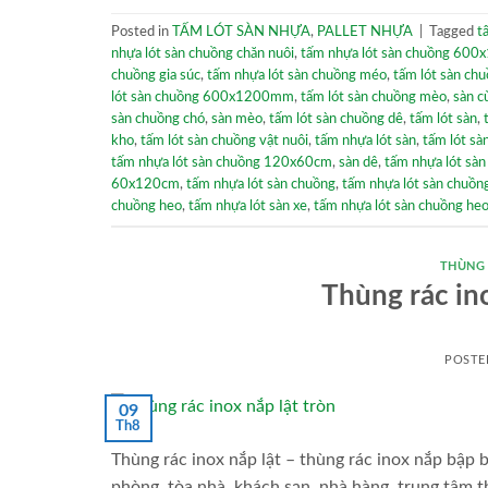
Posted in
TẤM LÓT SÀN NHỰA
,
PALLET NHỰA
|
Tagged
t
nhựa lót sàn chuồng chăn nuôi
,
tấm nhựa lót sàn chuồng 60
chuồng gia súc
,
tấm nhựa lót sàn chuồng méo
,
tấm lót sàn ch
lót sàn chuồng 600x1200mm
,
tấm lót sàn chuồng mèo
,
sàn c
sàn chuồng chó
,
sàn mèo
,
tấm lót sàn chuồng dê
,
tấm lót sàn
,
kho
,
tấm lót sàn chuồng vật nuôi
,
tấm nhựa lót sàn
,
tấm lót s
tấm nhựa lót sàn chuồng 120x60cm
,
sàn dê
,
tấm nhựa lót sàn
60x120cm
,
tấm nhựa lót sàn chuồng
,
tấm nhựa lót sàn chuồn
chuồng heo
,
tấm nhựa lót sàn xe
,
tấm nhựa lót sàn chuồng h
THÙNG
Thùng rác in
POSTE
09
Th8
Thùng rác inox nắp lật – thùng rác inox nắp bập b
phòng, tòa nhà, khách sạn, nhà hàng, trung tâm th