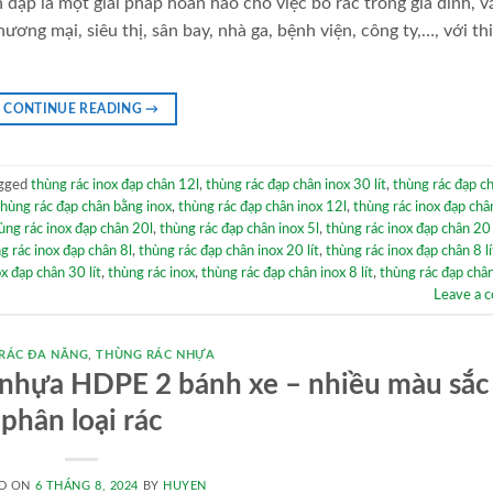
 đạp là một giải pháp hoàn hảo cho việc bỏ rác trong gia đình, v
ơng mại, siêu thị, sân bay, nhà ga, bệnh viện, công ty,…, với thi
CONTINUE READING
→
gged
thùng rác inox đạp chân 12l
,
thùng rác đạp chân inox 30 lít
,
thùng rác đạp c
thùng rác đạp chân bằng inox
,
thùng rác đạp chân inox 12l
,
thùng rác inox đạp châ
ùng rác inox đạp chân 20l
,
thùng rác đạp chân inox 5l
,
thùng rác inox đạp chân 20 
g rác inox đạp chân 8l
,
thùng rác đạp chân inox 20 lít
,
thùng rác inox đạp chân 8 lí
x đạp chân 30 lít
,
thùng rác inox
,
thùng rác đạp chân inox 8 lít
,
thùng rác đạp chân
Leave a 
RÁC ĐA NĂNG
,
THÙNG RÁC NHỰA
n nhựa HDPE 2 bánh xe – nhiều màu sắc
phân loại rác
D ON
6 THÁNG 8, 2024
BY
HUYEN