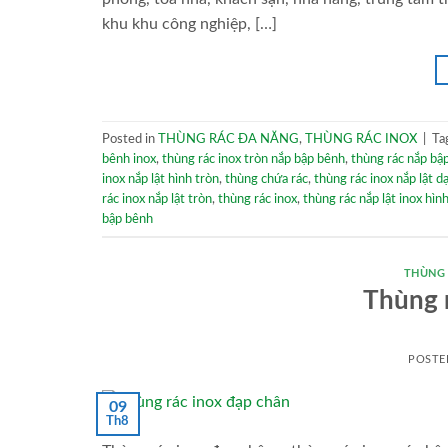
khu khu công nghiệp, […]
Posted in
THÙNG RÁC ĐA NĂNG
,
THÙNG RÁC INOX
|
Ta
bênh inox
,
thùng rác inox tròn nắp bập bênh
,
thùng rác nắp bập
inox nắp lật hình tròn
,
thùng chứa rác
,
thùng rác inox nắp lật d
rác inox nắp lật tròn
,
thùng rác inox
,
thùng rác nắp lật inox hìn
bập bênh
THÙNG
Thùng 
POSTE
09
Th8