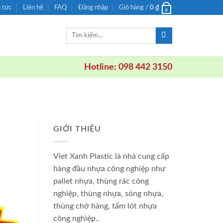
n tức
Liên hệ
FAQ
Đăng nhập
Giỏ hàng /
0
₫
0
Tìm
kiếm:
Hotline: 098 442 3150
GIỚI THIỆU
Viet Xanh Plastic là nhà cung cấp
hàng đầu nhựa công nghiệp như
pallet nhựa, thùng rác công
nghiệp, thùng nhựa, sóng nhựa,
thùng chở hàng, tấm lót nhựa
công nghiệp..