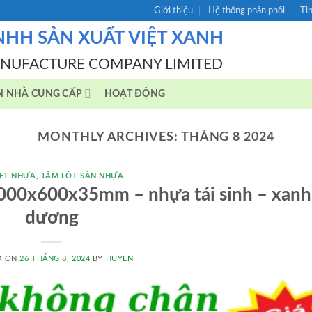
Giới thiệu
Hệ thống phân phối
Ti
NHH SẢN XUẤT VIỆT XANH
ANUFACTURE COMPANY LIMITED
N NHÀ CUNG CẤP
HOẠT ĐỘNG
MONTHLY ARCHIVES:
THÁNG 8 2024
ET NHỰA
,
TẤM LÓT SÀN NHỰA
1000x600x35mm – nhựa tái sinh – xanh
dương
D ON
26 THÁNG 8, 2024
BY
HUYEN