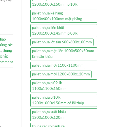
1200x1000x150mm pl10lk
pallet nhựa kê hàng
1000x600x100mm mặt phẳng
pallet nhựa liền khối
1200x1000x145mm pl08lk
 bập
pallet nhựa lót sàn 600x600x100mm
hùng rác
t
,
thùng
pallet nhựa mặt liền 1000x500x50mm
ox nắp
làm sân khấu
comment
pallet nhựa mới 1100x1100mm
pallet nhựa mới 1200x800x120mm
pallet nhựa pl09-lk
1100x1100x150mm
pallet nhựa pl10lk
1200x1000x150mm có lõi thép
pallet nhựa xuất khẩu
1200x1000x120mm
thùng rác có bánh xe