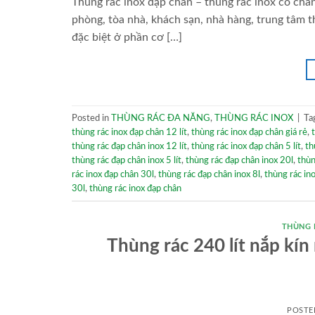
Thùng rác inox đạp chân – thùng rác inox có chân
phòng, tòa nhà, khách sạn, nhà hàng, trung tâm thư
đặc biệt ở phần cơ […]
Posted in
THÙNG RÁC ĐA NĂNG
,
THÙNG RÁC INOX
|
Ta
thùng rác inox đạp chân 12 lít
,
thùng rác inox đạp chân giá rẻ
,
thùng rác đạp chân inox 12 lít
,
thùng rác inox đạp chân 5 lít
,
th
thùng rác đạp chân inox 5 lít
,
thùng rác đạp chân inox 20l
,
thùn
rác inox đạp chân 30l
,
thùng rác đạp chân inox 8l
,
thùng rác ino
30l
,
thùng rác inox đạp chân
THÙNG 
Thùng rác 240 lít nắp kí
POSTE