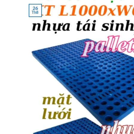
26
Th8