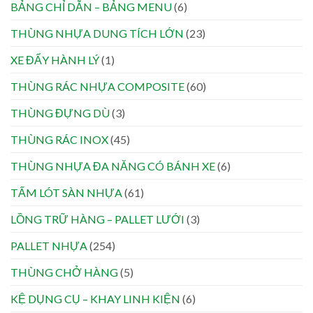
BẢNG CHỈ DẪN – BẢNG MENU
(6)
THÙNG NHỰA DUNG TÍCH LỚN
(23)
XE ĐẨY HÀNH LÝ
(1)
THÙNG RÁC NHỰA COMPOSITE
(60)
THÙNG ĐỰNG DÙ
(3)
THÙNG RÁC INOX
(45)
THÙNG NHỰA ĐA NĂNG CÓ BÁNH XE
(6)
TẤM LÓT SÀN NHỰA
(61)
LỒNG TRỮ HÀNG – PALLET LƯỚI
(3)
PALLET NHỰA
(254)
THÙNG CHỞ HÀNG
(5)
KỆ DỤNG CỤ – KHAY LINH KIỆN
(6)