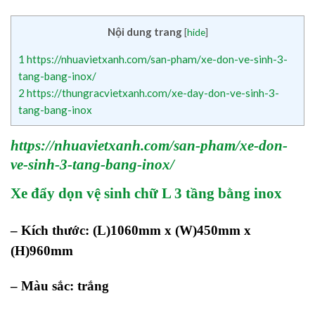
Nội dung trang
[
hide
]
1
https://nhuavietxanh.com/san-pham/xe-don-ve-sinh-3-
tang-bang-inox/
2
https://thungracvietxanh.com/xe-day-don-ve-sinh-3-
tang-bang-inox
https://nhuavietxanh.com/san-pham/xe-don-
ve-sinh-3-tang-bang-inox/
Xe đẩy dọn vệ sinh chữ L 3 tầng bằng inox
– Kích thước: (L)1060mm x (W)450mm x
(H)960mm
– Màu sắc: trắng