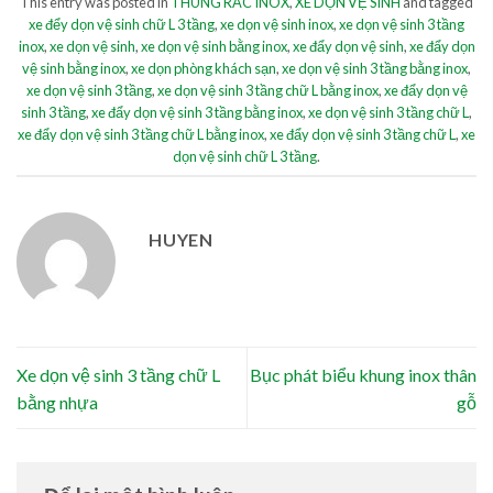
This entry was posted in
THÙNG RÁC INOX
,
XE DỌN VỆ SINH
and tagged
xe đểy dọn vệ sinh chữ L 3 tầng
,
xe dọn vệ sinh inox
,
xe dọn vệ sinh 3 tầng
inox
,
xe dọn vệ sinh
,
xe dọn vệ sinh bằng inox
,
xe đẩy dọn vệ sinh
,
xe đẩy dọn
vệ sinh bằng inox
,
xe dọn phòng khách sạn
,
xe dọn vệ sinh 3 tầng bằng inox
,
xe dọn vệ sinh 3 tầng
,
xe dọn vệ sinh 3 tầng chữ L bằng inox
,
xe đẩy dọn vệ
sinh 3 tầng
,
xe đẩy dọn vệ sinh 3 tầng bằng inox
,
xe dọn vệ sinh 3 tầng chữ L
,
xe đẩy dọn vệ sinh 3 tầng chữ L bằng inox
,
xe đẩy dọn vệ sinh 3 tầng chữ L
,
xe
dọn vệ sinh chữ L 3 tầng
.
HUYEN
Xe dọn vệ sinh 3 tầng chữ L
Bục phát biểu khung inox thân
bằng nhựa
gỗ