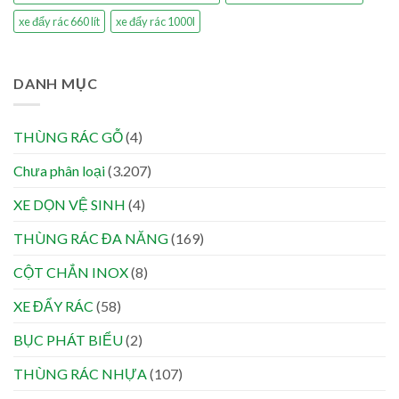
xe đẩy rác 660 lít
xe đẩy rác 1000l
DANH MỤC
THÙNG RÁC GỖ
(4)
Chưa phân loại
(3.207)
XE DỌN VỆ SINH
(4)
THÙNG RÁC ĐA NĂNG
(169)
CỘT CHẮN INOX
(8)
XE ĐẨY RÁC
(58)
BỤC PHÁT BIỂU
(2)
THÙNG RÁC NHỰA
(107)