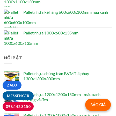
Pallet nhựa kê hàng 600x600x100mm màu xanh
Pallet nhựa 1000x600x135mm
NỔI BẬT
Pallet nhựa chống tràn BVMT 4 phuy -
1300x1300x300mm
ZALO
Pallet nhựa 1200x1200x150mm - màu xanh
MESSENGER
dương và đen
BÁO GIÁ
098.442.3150
Pallet nhựa 1200x1000x150mm - màu xanh