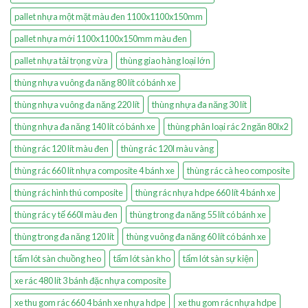
pallet nhựa một mặt màu đen 1100x1100x150mm
pallet nhựa mới 1100x1100x150mm màu đen
pallet nhựa tải trọng vừa
thùng giao hàng loại lớn
thùng nhựa vuông đa năng 80 lít có bánh xe
thùng nhựa vuông đa năng 220 lít
thùng nhựa đa năng 30 lít
thùng nhựa đa năng 140 lít có bánh xe
thùng phân loại rác 2 ngăn 80lx2
thùng rác 120 lít màu đen
thùng rác 120l màu vàng
thùng rác 660 lít nhựa composite 4 bánh xe
thùng rác cà heo composite
thùng rác hình thú composite
thùng rác nhựa hdpe 660 lít 4 bánh xe
thùng rác y tế 660l màu đen
thùng trong đa năng 55 lít có bánh xe
thùng trong đa năng 120 lít
thùng vuông đa năng 60 lít có bánh xe
tấm lót sàn chuồng heo
tấm lót sàn kho
tấm lót sàn sự kiện
xe rác 480 lít 3 bánh đặc nhựa composite
xe thu gom rác 660 4 bánh xe nhựa hdpe
xe thu gom rác nhựa hdpe