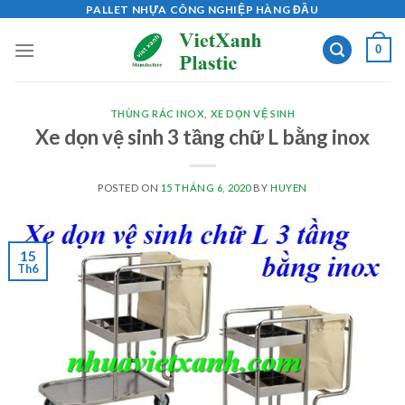
Skip
PALLET NHỰA CÔNG NGHIỆP HÀNG ĐẦU
to
0
content
THÙNG RÁC INOX
,
XE DỌN VỆ SINH
Xe dọn vệ sinh 3 tầng chữ L bằng inox
POSTED ON
15 THÁNG 6, 2020
BY
HUYEN
15
Th6