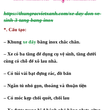
https://thungracvietxanh.com/xe-day-don-ve-
sinh-3-tang-bang-inox
*. Cấu tạo:
– Khung
xe đẩy
bằng inox chắc chắn.
– Xe có ba tầng để dụng cụ vệ sinh, tầng dưới
cùng có chỗ để xô lau nhà.
– Có túi vải bạt đựng rác, đồ bẩn
– Ngăn tủ nhỏ gọn, thoáng và thuận tiện
– Có móc kẹp chổi quét, chổi lau